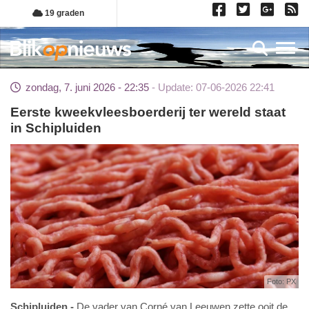
Overslaan
19 graden
en
naar
Toggl
de
inhoud
zondag, 7. juni 2026 - 22:35
Update: 07-06-2026 22:41
gaan
Eerste kweekvleesboerderij ter wereld staat
in Schipluiden
Foto: PX
Schipluiden
De vader van Corné van Leeuwen zette ooit de