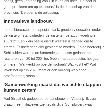
bedrijf, geen vervanging van zijn leven als boer. "De boer is
geen probleem om op te lossen," is de boodschap van de
provincie. "De boer is de oplossing."
Innovatieve landbouw
In een bioreactor, een speciale tank, groeien vleescellen onder
de juiste omstandigheden: de juiste temperatuur, voeding en
zuurstof. Een klein beetje dierlijk weefsel is genoeg om te
starten. Er hoeft geen dier geslacht te worden. Op de boerderij in
Schipluiden worden de komende jaren tests gedaan met
reactoren van 20 tot 200 liter. Geen massaproductie: het gaat
om leren. Wat werkt op boerderijschaal? Wat kost het? Wat
levert het op? In 2028 moet er een volledig werkende
proefboerderij staan.
'Samenwerking maakt dat we échte stappen
kunnen zetten'
Aad Straathof, gedeputeerde Landbouw en Visserij: "Ik zou
graag meer initiatieven zien zoals dit in Schipluiden, waar