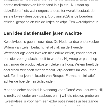
eerste melkrobot van Nederland in zijn stal. Nu staat op
datzelfde erf iets wat nergens anders ter wereld bestaat: de
eerste kweekvleesboerderij. Op 5 juni 2026 is de boerderij
officieel geopend en zijn de lintjes geknipt. Een wereldprimeur.
Een idee dat tientallen jaren wachtte
Kweekvlees is geen nieuw idee. De Nederlandse onderzoeker
Willem van Eelen bedacht het al vlak na de Tweede
Wereldoorlog: vlees kweken uit dierlijke cellen, zonder dat er
een dier voor geslacht hoeft te worden. Hij vroeg er patent op
aan, maar de productiekosten bleken te hoog. Willem heeft de
doorbraak zelf nooit meegemaakt. Zijn dochter Ira van Eelen
wel. Ze de drijvende kracht van RespectFarms, het initiatief
achter de boerderij in Schipluiden.
Maar de echte hoofdrol is vandaag voor Corné van Leeuwen. Hij
is melkveehouder en kaasboer, en hij wil iets nieuws proberen.
Kweekvlees is voor hem een extra optie naast zijn bestaande