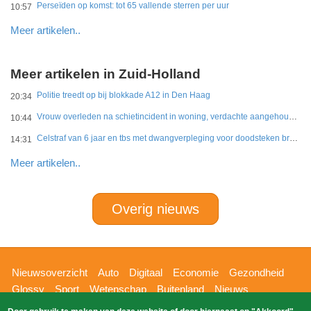
Perseïden op komst: tot 65 vallende sterren per uur
10:57
Meer artikelen..
Meer artikelen in Zuid-Holland
Politie treedt op bij blokkade A12 in Den Haag
20:34
Vrouw overleden na schietincident in woning, verdachte aangehouden
10:44
Celstraf van 6 jaar en tbs met dwangverpleging voor doodsteken broer in Gouda
14:31
Meer artikelen..
Overig nieuws
Hoofdnavigatie
Nieuwsoverzicht
Auto
Digitaal
Economie
Gezondheid
Glossy
Sport
Wetenschap
Buitenland
Nieuws
Bizzpress
Blik op 112
Provincies
Weekoverzicht