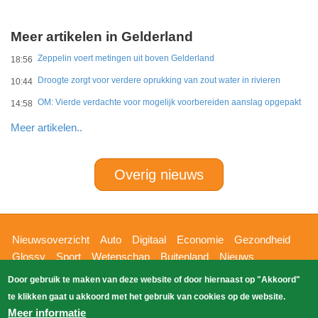
Meer artikelen in Gelderland
Zeppelin voert metingen uit boven Gelderland
18:56
Droogte zorgt voor verdere oprukking van zout water in rivieren
10:44
OM: Vierde verdachte voor mogelijk voorbereiden aanslag opgepakt
14:58
Meer artikelen..
Overig nieuws
Hoofdnavigatie
Nieuwsoverzicht
Auto
Digitaal
Economie
Gezondheid
Glossy
Sport
Wetenschap
Buitenland
Nieuws
Bizzpress
Blik op 112
Provincies
Weekoverzicht
Door gebruik te maken van deze website of door hiernaast op "Akkoord"
Copyright Blik Op Nieuws 2026
gehost
Zoeken
te klikken gaat u akkoord met het gebruik van cookies op de website.
EK-Media.nl
door
Meer informatie