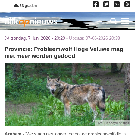
Overslaan
23 graden
en
naar
Toggl
de
inhoud
zondag, 7. juni 2026 - 20:29
Update: 07-06-2026 20:33
gaan
Provincie: Probleemwolf Hoge Veluwe mag
niet meer worden gedood
Foto: Pixabay/christels
Arnhem
'We staan niet langer toe dat de probleemwolf die in