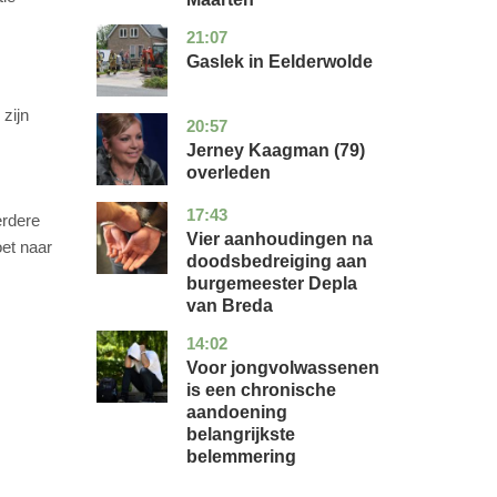
21:07
drenthe
nieuws
Gaslek in Eelderwolde
zijn
20:57
noord-
glossy
holland
Jerney Kaagman (79)
overleden
17:43
noord-
nieuws
erdere
brabant
Vier aanhoudingen na
oet naar
doodsbedreiging aan
burgemeester Depla
van Breda
14:02
utrecht
gezondheid
Voor jongvolwassenen
is een chronische
aandoening
belangrijkste
belemmering