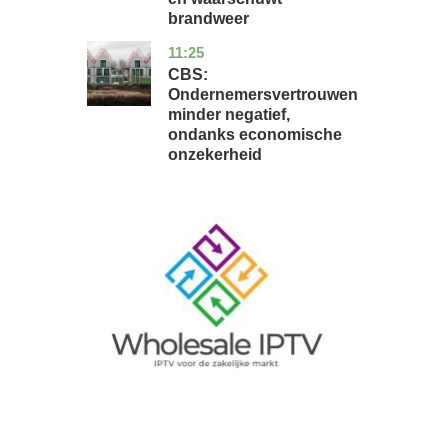
brandweer
11:25
zuid-
economie
holland
CBS:
Ondernemersvertrouwen
minder negatief,
ondanks economische
onzekerheid
Image