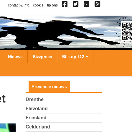
contact & info
cookie
tip ons
Nieuws
Bizzpress
Blik op 112
Provincie nieuws
Drenthe
Flevoland
Friesland
Gelderland