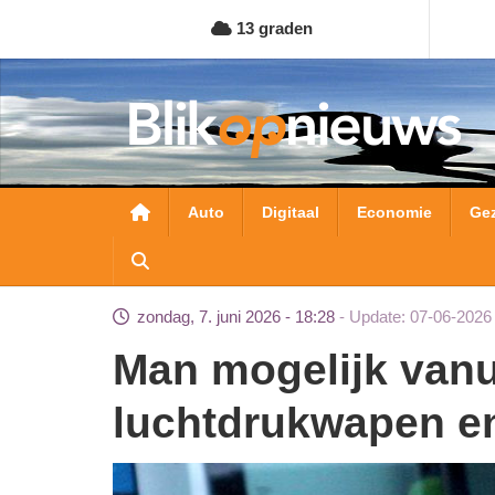
Overslaan
13 graden
en
naar
de
inhoud
gaan
Hoofdnavigatie
Auto
Digitaal
Economie
Ge
zondag, 7. juni 2026 - 18:28
Update: 07-06-2026
Man mogelijk vanuit woning beschoten met
luchtdrukwapen e