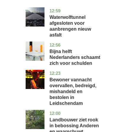
12:59
noord-
nieuws
holland
Waterwolftunnel
afgesloten voor
aanbrengen nieuw
asfalt
12:56
noord-
economie
holland
Bijna helft
Nederlanders schaamt
zich voor schulden
12:23
zuid-
nieuws
holland
Bewoner vannacht
overvallen, bedreigd,
mishandeld en
bestolen in
Leidschendam
12:00
drenthe
nieuws
Landbouwer ziet rook
in bebossing Anderen
en waarschuwt