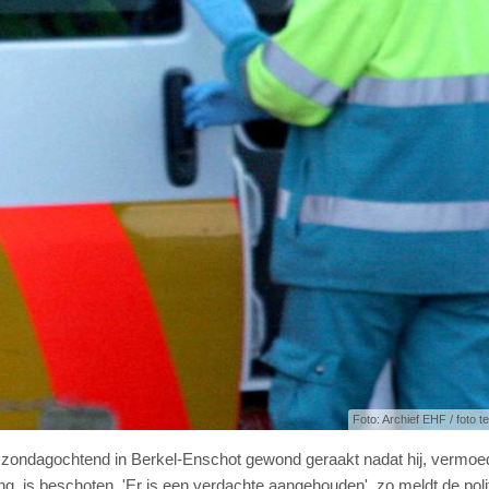
Foto: Archief EHF / foto ter
s zondagochtend in Berkel-Enschot gewond geraakt nadat hij, vermoed
, is beschoten. 'Er is een verdachte aangehouden', zo meldt de poli