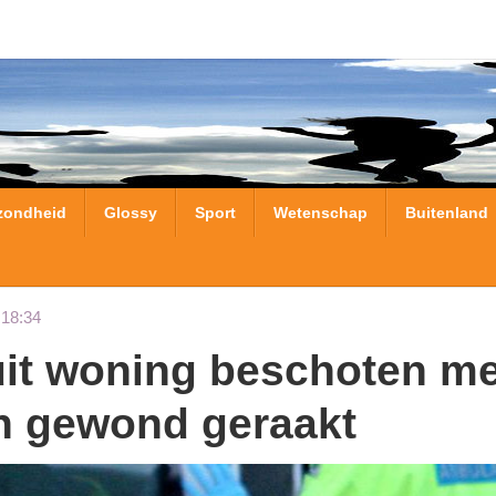
zondheid
Glossy
Sport
Wetenschap
Buitenland
 18:34
n gewond geraakt