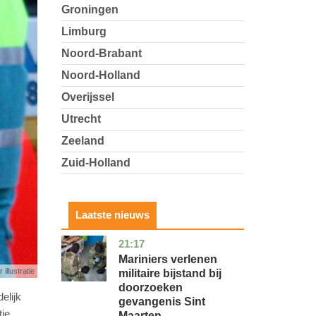
Groningen
Limburg
Noord-Brabant
Noord-Holland
Overijssel
Utrecht
Zeeland
Zuid-Holland
Laatste nieuws
21:17
buitenland
Mariniers verlenen
 illustratie
militaire bijstand bij
doorzoeken
elijk
gevangenis Sint
tie
Maarten