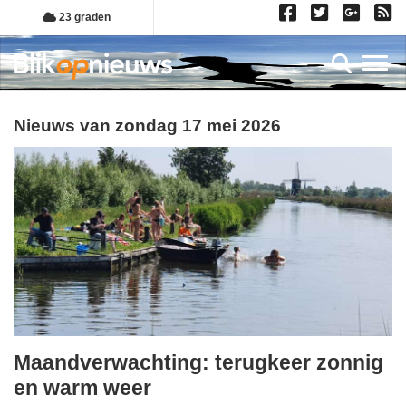
Overslaan
23 graden
en
naar
Toggl
de
inhoud
gaan
Nieuws van zondag 17 mei 2026
Maandverwachting: terugkeer zonnig
zondag,
en warm weer
17.