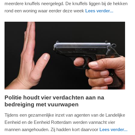
mei
meerdere knuffels neergelegd. De knuffels liggen bij de hekken
2026
rond een woning waar eerder deze week
Lees verder...
-
nieuws
groningen
11:57
Update:
18-
05-
2026
18:27
Politie houdt vier verdachten aan na
bedreiging met vuurwapen
zondag,
17.
Tijdens een gezamenlijke inzet van agenten van de Landelijke
mei
Eenheid en de Eenheid Rotterdam werden vannacht vier
2026
mannen aangehouden. Zij hadden kort daarvoor
Lees verder...
-