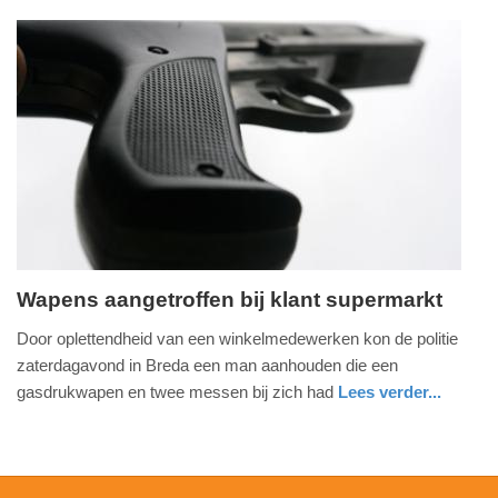
nieuws
noord-
politie
11:12
brabant
Update:
17-
05-
2026
11:14
Wapens aangetroffen bij klant supermarkt
zondag,
Door oplettendheid van een winkelmedewerken kon de politie
17.
zaterdagavond in Breda een man aanhouden die een
mei
gasdrukwapen en twee messen bij zich had
Lees verder...
2026
nieuws
noord-
politie
-
brabant
10:04