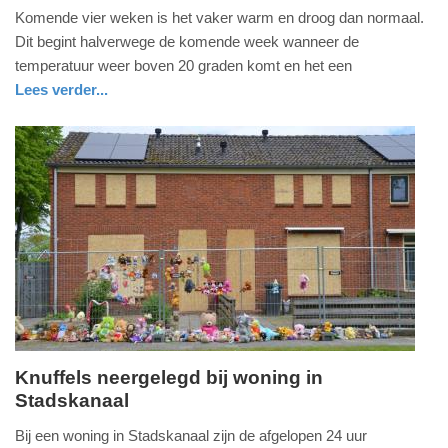
Komende vier weken is het vaker warm en droog dan normaal.
mei
Dit begint halverwege de komende week wanneer de
2026
temperatuur weer boven 20 graden komt en het een
-
Lees verder...
15:05
Update:
17-
05-
2026
15:08
Knuffels neergelegd bij woning in
Stadskanaal
zondag,
17.
Bij een woning in Stadskanaal zijn de afgelopen 24 uur