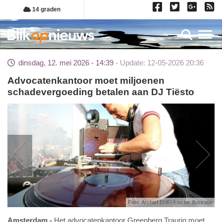
Overslaan
14 graden
en
naar
Toggl
de
inhoud
dinsdag, 12. mei 2026 - 14:39
Update: 12-05-2026 20:36
gaan
Advocatenkantoor moet miljoenen
schadevergoeding betalen aan DJ Tiësto
Foto: Archief EHF/ foto ter illustratie
Amsterdam
Het advocatenkantoor Greenberg Traurig moet