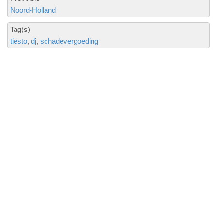
Noord-Holland
Tag(s)
tiësto
dj
schadevergoeding