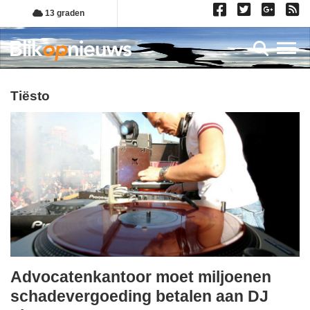
Overslaan
13 graden
en
naar
Toggl
de
inhoud
gaan
tiësto
Advocatenkantoor moet miljoenen
dinsdag,
schadevergoeding betalen aan DJ
12.