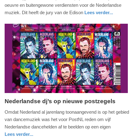
3.
oeuvre en buitengewone verdiensten voor de Nederlandse
maart
muziek. Dit heeft de jury van de Edison
Lees verder...
2016
glossy
noord-
-
holland
13:09
Update:
09-
04-
2025
09:10
Nederlandse dj’s op nieuwe postzegels
woensdag,
Omdat Nederland al jarenlang toonaangevend is op het gebied
1.
van dancemuziek was het voor PostNL reden om vijf
oktober
Nederlandse dancehelden af te beelden op een eigen
2014
Lees verder...
-