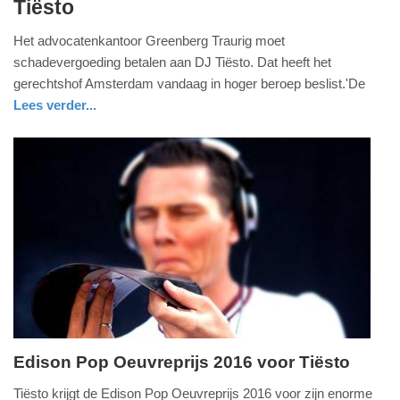
Tiësto
mei
2026
Het advocatenkantoor Greenberg Traurig moet
-
schadevergoeding betalen aan DJ Tiësto. Dat heeft het
14:39
gerechtshof Amsterdam vandaag in hoger beroep beslist.'De
Lees verder...
Update:
12-
05-
2026
20:36
Edison Pop Oeuvreprijs 2016 voor Tiësto
donderdag,
Tiësto krijgt de Edison Pop Oeuvreprijs 2016 voor zijn enorme