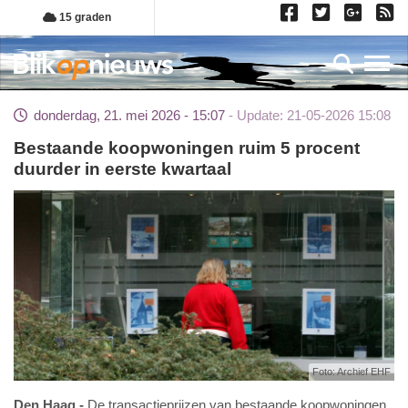
Overslaan
15 graden
en
naar
Toggl
de
inhoud
donderdag, 21. mei 2026 - 15:07
Update: 21-05-2026 15:08
gaan
Bestaande koopwoningen ruim 5 procent
duurder in eerste kwartaal
Foto: Archief EHF
Den Haag
De transactieprijzen van bestaande koopwoningen