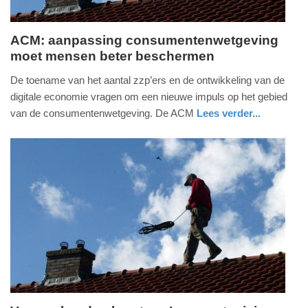
ACM: aanpassing consumentenwetgeving
moet mensen beter beschermen
woensdag,
3.
De toename van het aantal zzp’ers en de ontwikkeling van de
april
digitale economie vragen om een nieuwe impuls op het gebied
2019
van de consumentenwetgeving. De ACM
Lees verder...
-
nieuws
zuid-
09:04
holland
Update:
09-
04-
2025
09:10