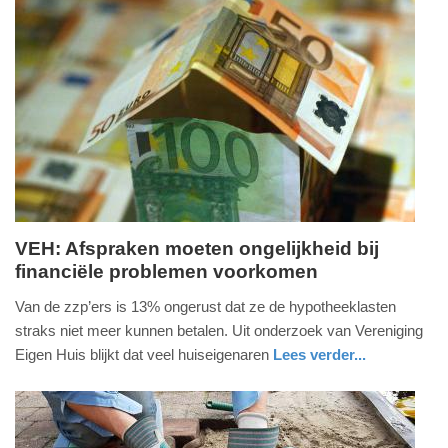
Update:
09-
04-
2025
09:10
VEH: Afspraken moeten ongelijkheid bij
financiële problemen voorkomen
maandag,
11.
Van de zzp’ers is 13% ongerust dat ze de hypotheeklasten
mei
straks niet meer kunnen betalen. Uit onderzoek van Vereniging
2020
Eigen Huis blijkt dat veel huiseigenaren
Lees verder...
-
nieuws
utrecht
12:22
Update: