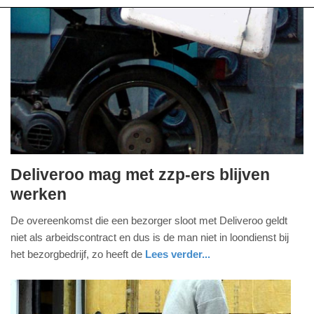
Deliveroo mag met zzp-ers blijven
maandag,
werken
23.
De overeenkomst die een bezorger sloot met Deliveroo geldt
juli
niet als arbeidscontract en dus is de man niet in loondienst bij
2018
het bezorgbedrijf, zo heeft de
Lees verder...
-
15:42
Update: