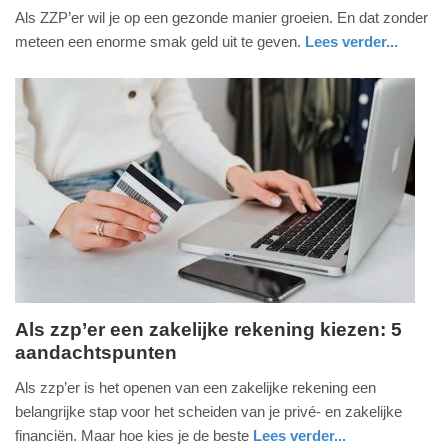
Als ZZP’er wil je op een gezonde manier groeien. En dat zonder
februari
meteen een enorme smak geld uit te geven.
Lees verder...
2025
-
20:58
Update:
09-
04-
2025
09:10
Als zzp’er een zakelijke rekening kiezen: 5
aandachtspunten
donderdag,
19.
Als zzp’er is het openen van een zakelijke rekening een
december
belangrijke stap voor het scheiden van je privé- en zakelijke
2024
financiën. Maar hoe kies je de beste
Lees verder...