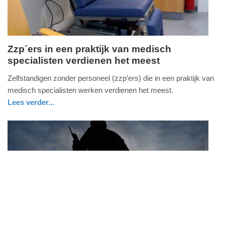
09:10
Zzp´ers in een praktijk van medisch
specialisten verdienen het meest
vrijdag,
1.
Zelfstandigen zonder personeel (zzp’ers) die in een praktijk van
april
medisch specialisten werken verdienen het meest.
2016
Lees verder...
-
nieuws
zuid-
12:07
holland
Update:
FullStack Studio
09-
04-
2025
09:10