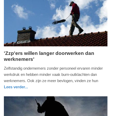
Update:
09-
04-
2025
09:10
'Zzp'ers willen langer doorwerken dan
werknemers'
dinsdag,
24.
Zelfstandig ondernemers zonder personeel ervaren minder
mei
werkdruk en hebben minder vaak burn-outklachten dan
2016
werknemers. Ook zijn ze meer bevlogen, vinden ze hun
-
Lees verder...
08:23
economie
zuid-
holland
Update:
09-
04-