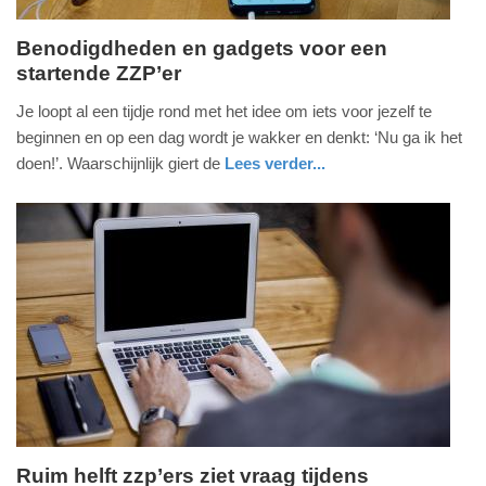
Benodigdheden en gadgets voor een
startende ZZP’er
vrijdag,
23.
Je loopt al een tijdje rond met het idee om iets voor jezelf te
juli
beginnen en op een dag wordt je wakker en denkt: ‘Nu ga ik het
2021
doen!’. Waarschijnlijk giert de
Lees verder...
-
nieuws
utrecht
15:02
Update:
09-
04-
2025
09:10
Ruim helft zzp’ers ziet vraag tijdens