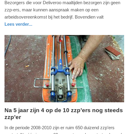
Bezorgers die voor Deliveroo maaltijden bezorgen zijn geen
januari
zzp-ers, maar kunnen aanspraak maken op een
2019
arbeidsovereenkomst bij het bedrijf. Bovendien valt
-
Lees verder...
12:38
nieuws
noord-
holland
Update:
09-
04-
2025
09:10
Na 5 jaar zijn 4 op de 10 zzp’ers nog steeds
zzp’er
donderdag,
29.
In de periode 2008-2010 zijn er ruim 650 duizend zzp’ers
november