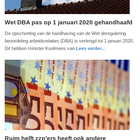
Wet DBA pas op 1 januari 2020 gehandhaafd
vrijdag,
De opschorting van de handhaving van de Wet deregulering
9.
beoordeling arbeidsrelaties (DBA) is verlengd tot 1 januari 2020.
februari
Dit hebben minister Koolmees van
Lees verder...
2018
nieuws
zuid-
-
holland
15:26
Update:
09-
04-
2025
09:10
Ruim helft zzp’ers heeft ook andere