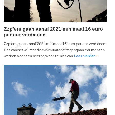
Zzp’ers gaan vanaf 2021 minimaal 16 euro
per uur verdienen
maandag,
24.
Zzp’ers gaan vanaf 2021 minimaal 16 euro per uur verdienen.
juni
Het kabinet wil met dit minimumtarief tegengaan dat mensen
2019
werken voor een bedrag waar ze niet van
Lees verder...
-
nieuws
zuid-
12:27
holland
Update:
09-
04-
2025
09:10