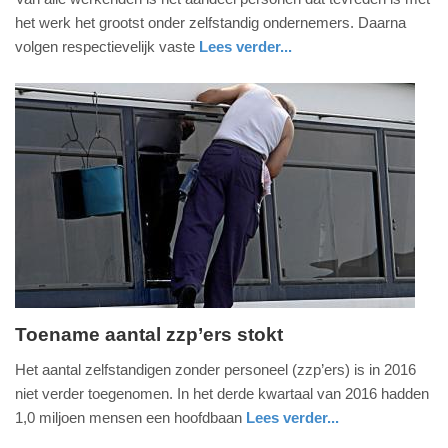
oktober
het werk het grootst onder zelfstandig ondernemers. Daarna
2017
volgen respectievelijk vaste
Lees verder...
-
economie
08:10
Update:
09-
04-
2025
09:10
Toename aantal zzp’ers stokt
vrijdag,
Het aantal zelfstandigen zonder personeel (zzp’ers) is in 2016
18.
niet verder toegenomen. In het derde kwartaal van 2016 hadden
november
1,0 miljoen mensen een hoofdbaan
Lees verder...
2016
economie
zuid-