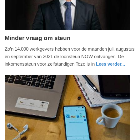
2025
09:10
Minder vraag om steun
maandag,
Zo’n 14.000 werkgevers hebben voor de maanden juli, augustus
20.
en september van 2021 de loonsteun NOW ontvangen. De
september
inkomenssteun voor zelfstandigen Tozo is in
Lees verder...
2021
economie
zuid-
-
holland
19:27
Update:
09-
04-
2025
09:10