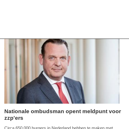
Nationale ombudsman opent meldpunt voor
zzp'ers
maandag,
1.
Circa 650.000 burgers in Nederland hebben te maken met