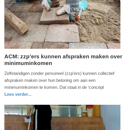
09-
04-
2025
09:10
ACM: zzp’ers kunnen afspraken maken over
minimuminkomen
dinsdag,
23.
Zelfstandigen zonder personeel (zzp’ers) kunnen collectief
juli
afspraken maken over hun beloning om aan een
2019
minimuminkomen te komen. Dat staat in de ‘concept
-
Lees verder...
08:40
nieuws
zuid-
holland
Update:
09-
04-