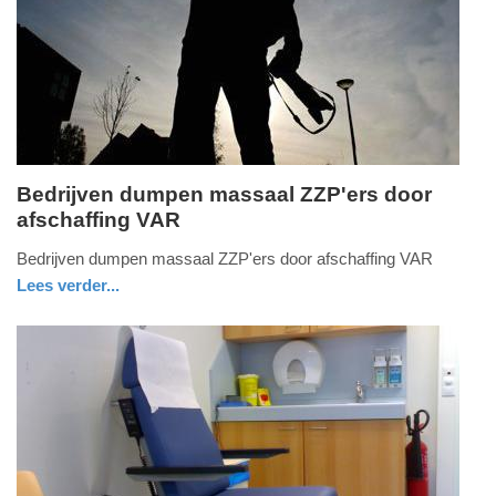
2025
09:10
Bedrijven dumpen massaal ZZP'ers door
afschaffing VAR
zaterdag,
16.
Bedrijven dumpen massaal ZZP'ers door afschaffing VAR
april
Lees verder...
2016
economie
zuid-
-
holland
13:05
Update:
09-
04-
2025