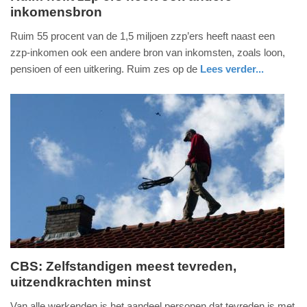
inkomensbron
vrijdag,
29.
Ruim 55 procent van de 1,5 miljoen zzp’ers heeft naast een
december
zzp-inkomen ook een andere bron van inkomsten, zoals loon,
2017
pensioen of een uitkering. Ruim zes op de
Lees verder...
-
economie
zuid-
08:24
holland
Update:
09-
04-
2025
09:10
CBS: Zelfstandigen meest tevreden,
uitzendkrachten minst
dinsdag,
24.
Van alle werkenden is het aandeel personen dat tevreden is met