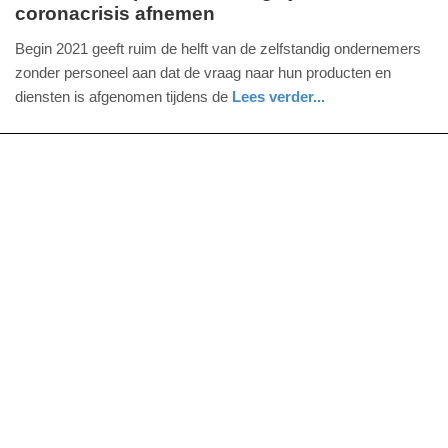
coronacrisis afnemen
woensdag,
7.
Begin 2021 geeft ruim de helft van de zelfstandig ondernemers
juli
zonder personeel aan dat de vraag naar hun producten en
2021
diensten is afgenomen tijdens de
Lees verder...
-
economie
zuid-
09:34
holland
Update:
09-
04-
2025
09:10