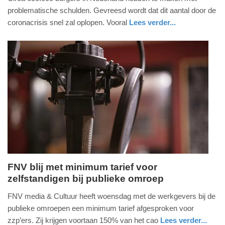
maart
problematische schulden. Gevreesd wordt dat dit aantal door de
2021
coronacrisis snel zal oplopen. Vooral
Lees verder...
-
nieuws
zuid-
09:50
holland
Update:
09-
04-
2025
09:10
FNV blij met minimum tarief voor
zelfstandigen bij publieke omroep
woensdag,
4.
FNV media & Cultuur heeft woensdag met de werkgevers bij de
november
publieke omroepen een minimum tarief afgesproken voor
2020
zzp’ers. Zij krijgen voortaan 150% van het cao
Lees verder...