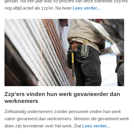
gestart. Na één jaar was 69 procent van deze startende zzp’ers
2018
nog altijd actief als zzp’er. Na twee
Lees verder...
-
nieuws
zuid-
08:31
holland
Update:
09-
04-
2025
09:10
Zzp’ers vinden hun werk gevarieerder dan
werknemers
dinsdag,
9.
Zelfstandig ondernemers zonder personeel vinden hun werk
oktober
vaker gevarieerd dan werknemers. Mensen die gevarieerd werk
2018
doen zijn tevredener over het werk. Dat
Lees verder...
-
nieuws
zuid-