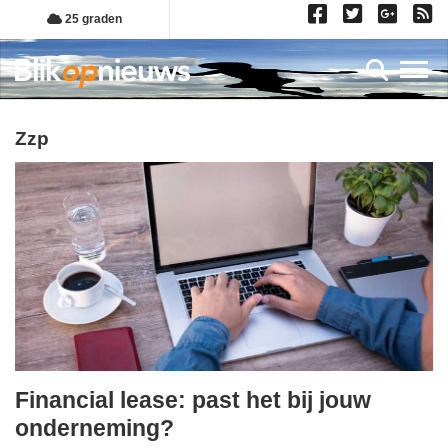
Overslaan
25 graden
en
naar
Toggl
de
inhoud
gaan
zzp
Financial lease: past het bij jouw
maandag,
onderneming?
10.