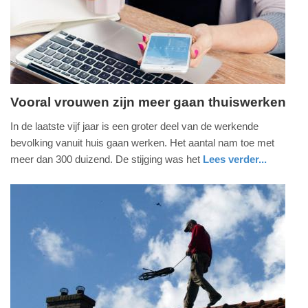
2025
09:10
Vooral vrouwen zijn meer gaan thuiswerken
zondag,
In de laatste vijf jaar is een groter deel van de werkende
25.
bevolking vanuit huis gaan werken. Het aantal nam toe met
maart
meer dan 300 duizend. De stijging was het
Lees verder...
2018
economie
zuid-
-
holland
09:48
Update:
09-
04-
2025
09:10