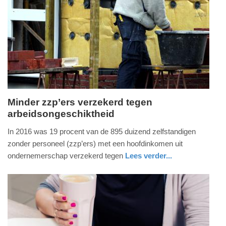
09-
04-
2025
09:10
Minder zzp’ers verzekerd tegen
arbeidsongeschiktheid
vrijdag,
25.
In 2016 was 19 procent van de 895 duizend zelfstandigen
mei
zonder personeel (zzp’ers) met een hoofdinkomen uit
2018
ondernemerschap verzekerd tegen
Lees verder...
-
nieuws
zuid-
08:03
holland
Update:
09-
04-