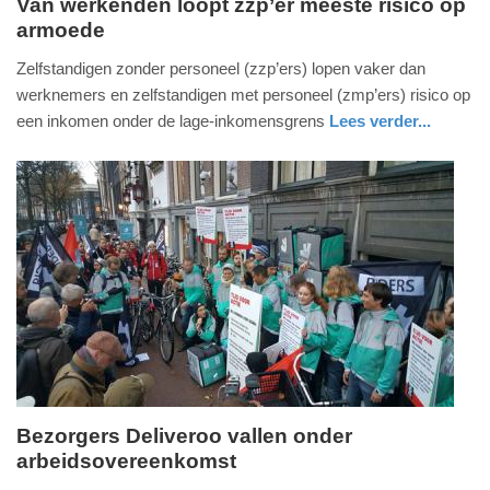
Van werkenden loopt zzp’er meeste risico op
armoede
dinsdag,
5.
Zelfstandigen zonder personeel (zzp’ers) lopen vaker dan
maart
werknemers en zelfstandigen met personeel (zmp’ers) risico op
2019
een inkomen onder de lage-inkomensgrens
Lees verder...
-
nieuws
zuid-
07:52
holland
Update:
09-
04-
2025
09:10
Bezorgers Deliveroo vallen onder
arbeidsovereenkomst
dinsdag,
15.