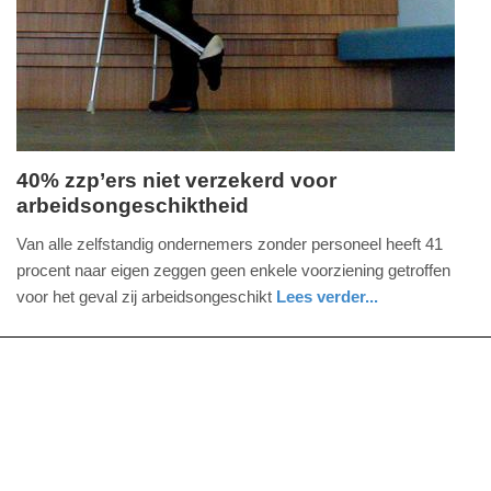
2025
09:10
40% zzp’ers niet verzekerd voor
arbeidsongeschiktheid
donderdag,
4.
Van alle zelfstandig ondernemers zonder personeel heeft 41
juli
procent naar eigen zeggen geen enkele voorziening getroffen
2019
voor het geval zij arbeidsongeschikt
Lees verder...
-
nieuws
zuid-
09:10
holland
Update:
09-
04-
2025