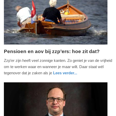
Update:
09-
04-
2025
09:10
Pensioen en aov bij zzp’ers: hoe zit dat?
dinsdag,
Zzp’er zijn heeft veel zonnige kanten. Zo geniet je van de vrijheid
26.
om te werken waar en wanneer je maar wilt. Daar staat wél
oktober
tegenover dat je zaken als je
Lees verder...
2021
nieuws
noord-
-
holland
21:11
Update:
09-
04-