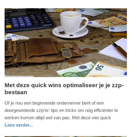
-
nieuws
noord-
20:52
holland
Update:
09-
04-
2025
09:10
Met deze quick wins optimaliseer je je zzp-
bestaan
vrijdag,
3.
Of je nou een beginnende ondernemer bent of een
juli
doorgewinterde zzp’er: tips en tricks om nóg efficiënter te
2020
werken komen altijd wel van pas. Met deze vier quick
-
Lees verder...
18:52
bizzpress