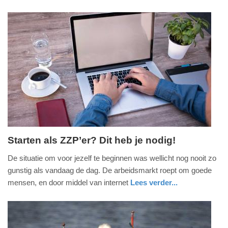
-
nieuws
noord-
12:57
holland
Update:
09-
04-
2025
09:10
Starten als ZZP’er? Dit heb je nodig!
dinsdag,
De situatie om voor jezelf te beginnen was wellicht nog nooit zo
3.
gunstig als vandaag de dag. De arbeidsmarkt roept om goede
september
mensen, en door middel van internet
Lees verder...
2024
nieuws
zuid-
-
holland
19:58