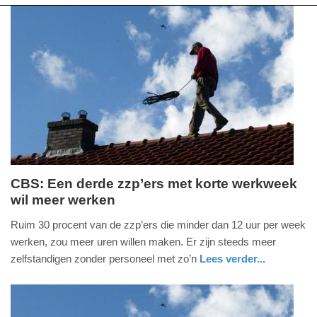
CBS: Een derde zzp’ers met korte werkweek
wil meer werken
dinsdag,
9.
Ruim 30 procent van de zzp’ers die minder dan 12 uur per week
augustus
werken, zou meer uren willen maken. Er zijn steeds meer
2016
zelfstandigen zonder personeel met zo’n
Lees verder...
-
economie
zuid-
08:06
holland