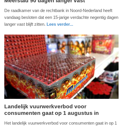
Meerstad 90 dagen langer vast
woensdag,
1.
De raadkamer van de rechtbank in Noord-Nederland heeft
juli
vandaag besloten dat een 15-jarige verdachte negentig dagen
2026
langer vast blijft zitten.
Lees verder...
-
nieuws
groningen
17:04
Update:
01-
07-
2026
17:06
Landelijk vuurwerkverbod voor
consumenten gaat op 1 augustus in
woensdag,
1.
Het landelijk vuurwerkverbod voor consumenten gaat in op 1
juli