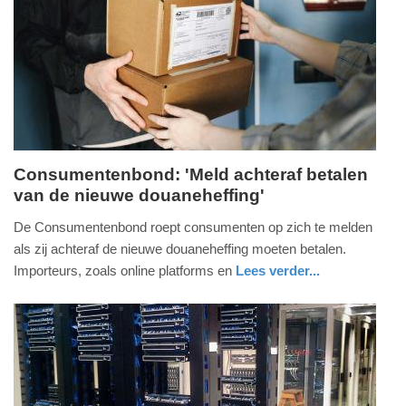
07-
2026
19:35
Consumentenbond: 'Meld achteraf betalen
van de nieuwe douaneheffing'
woensdag,
1.
De Consumentenbond roept consumenten op zich te melden
juli
als zij achteraf de nieuwe douaneheffing moeten betalen.
2026
Importeurs, zoals online platforms en
Lees verder...
-
nieuws
zuid-
19:30
holland
Update:
01-
07-