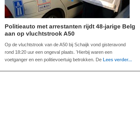
Politieauto met arrestanten rijdt 48-jarige Belg
aan op vluchtstrook A50
woensdag,
1.
Op de vluchtstrook van de A50 bij Schaijk vond gisteravond
juli
rond 18:20 uur een ongeval plaats. 'Hierbij waren een
2026
voetganger en een politievoertuig betrokken. De
Lees verder...
-
nieuws
noord-
politie
17:20
brabant
Update:
01-
07-
2026
17:23