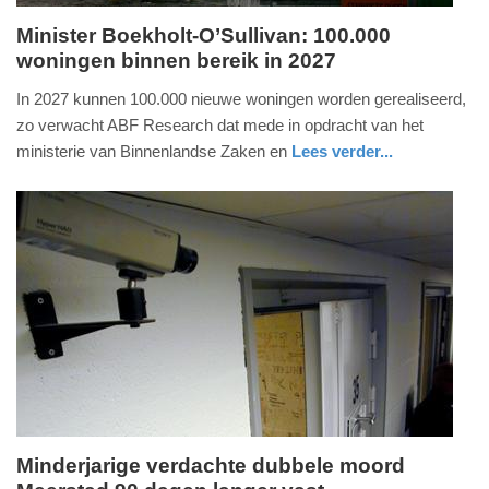
Minister Boekholt-O’Sullivan: 100.000
woningen binnen bereik in 2027
woensdag,
1.
In 2027 kunnen 100.000 nieuwe woningen worden gerealiseerd,
juli
zo verwacht ABF Research dat mede in opdracht van het
2026
ministerie van Binnenlandse Zaken en
Lees verder...
-
nieuws
zuid-
17:14
holland
Update:
01-
07-
2026
17:16
Minderjarige verdachte dubbele moord