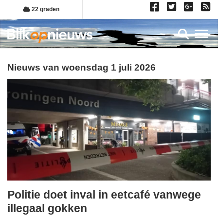
Overslaan
22 graden
en
naar
Toggl
de
inhoud
gaan
Nieuws van woensdag 1 juli 2026
Politie doet inval in eetcafé vanwege
woensdag,
illegaal gokken
1.