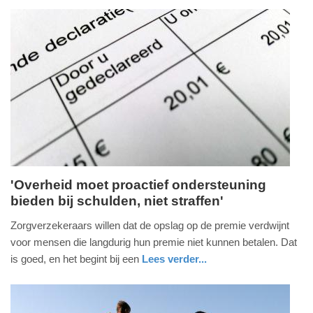
11:38
holland
Update:
01-
07-
2026
11:40
'Overheid moet proactief ondersteuning
bieden bij schulden, niet straffen'
woensdag,
1.
Zorgverzekeraars willen dat de opslag op de premie verdwijnt
juli
voor mensen die langdurig hun premie niet kunnen betalen. Dat
2026
is goed, en het begint bij een
Lees verder...
-
nieuws
utrecht
09:58