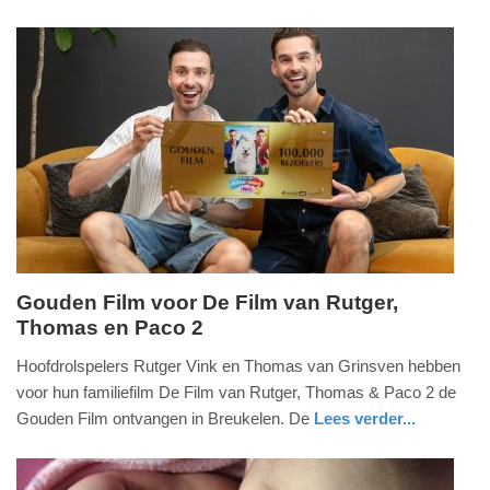
2026
nieuws
friesland
-
19:58
Update:
01-
07-
2026
20:04
Gouden Film voor De Film van Rutger,
Thomas en Paco 2
woensdag,
1.
Hoofdrolspelers Rutger Vink en Thomas van Grinsven hebben
juli
voor hun familiefilm De Film van Rutger, Thomas & Paco 2 de
2026
Gouden Film ontvangen in Breukelen. De
Lees verder...
-
glossy
utrecht
19:48