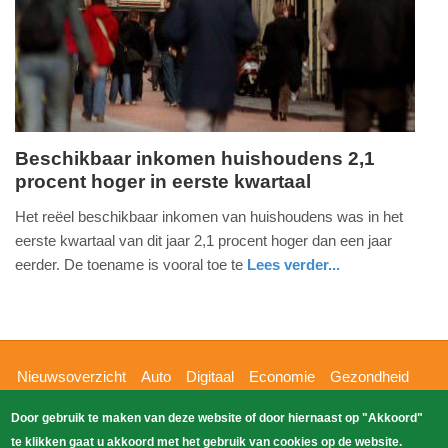
Beschikbaar inkomen huishoudens 2,1
procent hoger in eerste kwartaal
woensdag,
1.
Het reëel beschikbaar inkomen van huishoudens was in het
juli
eerste kwartaal van dit jaar 2,1 procent hoger dan een jaar
2026
eerder. De toename is vooral toe te
Lees verder...
-
economie
zuid-
09:15
holland
Update:
01-
Hoofdnavigatie
Nieuwsoverzicht
Auto
Digitaal
Economie
Gezondheid
07-
Glossy
Sport
Wetenschap
Buitenland
Nieuws
Door gebruik te maken van deze website of door hiernaast op "Akkoord"
2026
Bizzpress
Blik op 112
Provincies
Weekoverzicht
te klikken gaat u akkoord met het gebruik van cookies op de website.
09:19