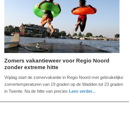
Update:
01-
07-
2026
10:01
Zomers vakantieweer voor Regio Noord
zonder extreme hitte
woensdag,
1.
Vrijdag start de zomervakantie in Regio Noord met gebruikelijke
juli
zomertemperaturen van 19 graden op de Wadden tot 23 graden
2026
in Twente. Na de hitte van precies
Lees verder...
-
nieuws
utrecht
09:53
Update:
01-