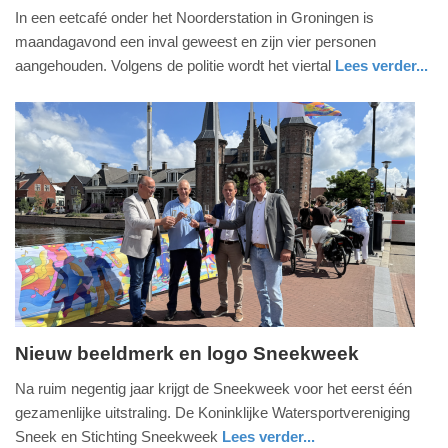
In een eetcafé onder het Noorderstation in Groningen is
juli
maandagavond een inval geweest en zijn vier personen
2026
aangehouden. Volgens de politie wordt het viertal
Lees verder...
-
20:09
Update:
01-
07-
2026
20:11
Nieuw beeldmerk en logo Sneekweek
woensdag,
Na ruim negentig jaar krijgt de Sneekweek voor het eerst één
1.
gezamenlijke uitstraling. De Koninklijke Watersportvereniging
juli
Sneek en Stichting Sneekweek
Lees verder...