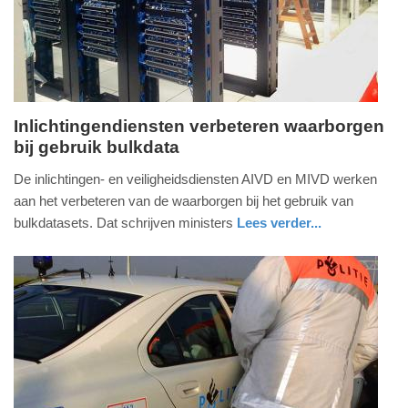
2026
19:33
Inlichtingendiensten verbeteren waarborgen
bij gebruik bulkdata
woensdag,
1.
De inlichtingen- en veiligheidsdiensten AIVD en MIVD werken
juli
aan het verbeteren van de waarborgen bij het gebruik van
2026
bulkdatasets. Dat schrijven ministers
Lees verder...
-
nieuws
zuid-
17:24
holland
Update:
01-
07-
2026
17:33