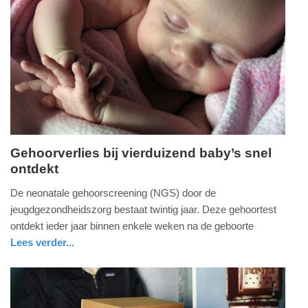
Update:
01-
07-
2026
19:58
Gehoorverlies bij vierduizend baby’s snel
ontdekt
woensdag,
1.
De neonatale gehoorscreening (NGS) door de
juli
jeugdgezondheidszorg bestaat twintig jaar. Deze gehoortest
2026
ontdekt ieder jaar binnen enkele weken na de geboorte
-
Lees verder...
19:34
gezondheid
utrecht
Update:
01-