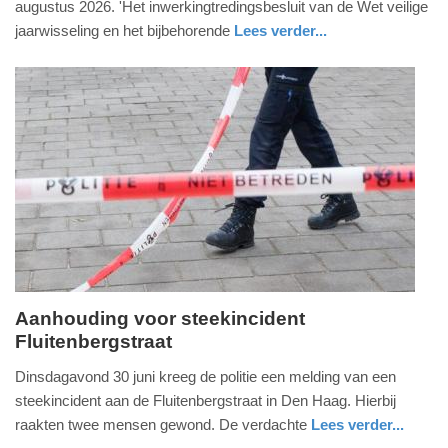
augustus 2026. 'Het inwerkingtredingsbesluit van de Wet veilige
2026
jaarwisseling en het bijbehorende
Lees verder...
-
nieuws
zuid-
16:42
holland
Update:
01-
07-
2026
16:58
Aanhouding voor steekincident
Fluitenbergstraat
woensdag,
1.
Dinsdagavond 30 juni kreeg de politie een melding van een
juli
steekincident aan de Fluitenbergstraat in Den Haag. Hierbij
2026
raakten twee mensen gewond. De verdachte
Lees verder...
-
nieuws
zuid-
politie