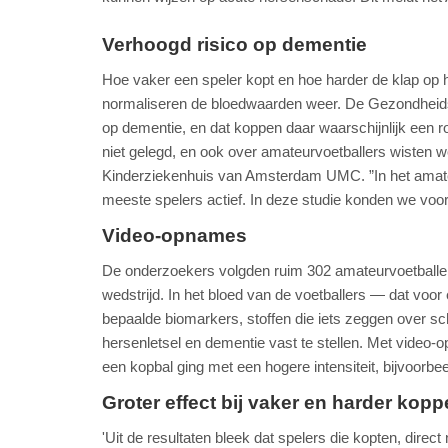
Verhoogd risico op dementie
Hoe vaker een speler kopt en hoe harder de klap op he
normaliseren de bloedwaarden weer. De Gezondheidsr
op dementie, en dat koppen daar waarschijnlijk een r
niet gelegd, en ook over amateurvoetballers wiste
Kinderziekenhuis van Amsterdam UMC. ”In het amateu
meeste spelers actief. In deze studie konden we voor 
Video-opnames
De onderzoekers volgden ruim 302 amateurvoetballers
wedstrijd. In het bloed van de voetballers — dat vo
bepaalde biomarkers, stoffen die iets zeggen over s
hersenletsel en dementie vast te stellen. Met video
een kopbal ging met een hogere intensiteit, bijvoorbee
Groter effect bij vaker en harder kop
'Uit de resultaten bleek dat spelers die kopten, dir