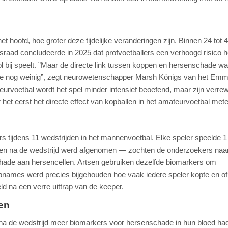
t hoofd, hoe groter deze tijdelijke veranderingen zijn. Binnen 24 tot 
aad concludeerde in 2025 dat profvoetballers een verhoogd risico 
ol bij speelt. ”Maar de directe link tussen koppen en hersenschade w
n we nog weinig”, zegt neurowetenschapper Marsh Königs van het Em
rvoetbal wordt het spel minder intensief beoefend, maar zijn verre
het eerst het directe effect van kopballen in het amateurvoetbal mete
 tijdens 11 wedstrijden in het mannenvoetbal. Elke speler speelde 1
or en na de wedstrijd werd afgenomen — zochten de onderzoekers naa
chade aan hersencellen. Artsen gebruiken dezelfde biomarkers om
-opnames werd precies bijgehouden hoe vaak iedere speler kopte en o
ld na een verre uittrap van de keeper.
pen
ect na de wedstrijd meer biomarkers voor hersenschade in hun bloed h