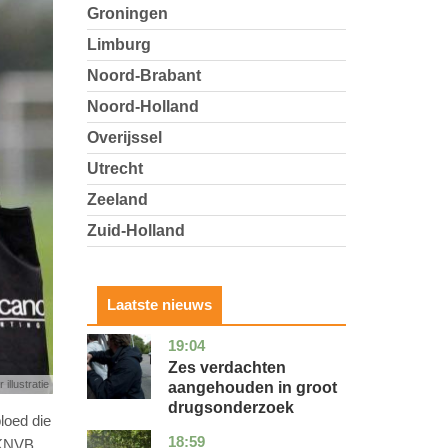
Groningen
Limburg
Noord-Brabant
Noord-Holland
Overijssel
Utrecht
Zeeland
Zuid-Holland
Laatste nieuws
19:04
zuid-
nieuws
holland
Zes verdachten
 illustratie
aangehouden in groot
drugsonderzoek
loed die
18:59
drenthe
nieuws
 KNVB.