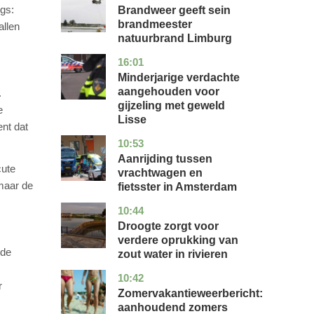
igs:
Brandweer geeft sein
brandmeester
allen
natuurbrand Limburg
16:01
zuid-
nieuws
holland
Minderjarige verdachte
aangehouden voor
.
gijzeling met geweld
e
Lisse
ent dat
10:53
noord-
nieuws
holland
Aanrijding tussen
cute
vrachtwagen en
 maar de
fietsster in Amsterdam
10:44
gelderland
nieuws
Droogte zorgt voor
verdere oprukking van
 de
zout water in rivieren
10:42
utrecht
nieuws
r
Zomervakantieweerbericht:
aanhoudend zomers