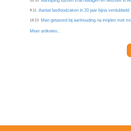
Aanrijding tussen vrachtwagen en fietsster in
10:53
Aantal fastfoodzaken in 20 jaar bijna verdubbeld
9:11
Man getaserd bij aanhouding na inrijden met mo
18:23
Meer artikelen..