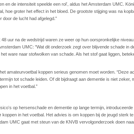
en en de intensiteit speelde een rol', aldus het Amsterdam UMC. Kön
, hoe groter het effect in het bloed. De grootste stijging was na kopb
r door de lucht had afgelegd.”
 48 uur na de wedstrijd waren ze weer op hun oorspronkelijke niveau
Amsterdam UMC: “Wat dit onderzoek zegt over blijvende schade in d
 het ware naar stofwolken van schade. Als het stof gaat liggen, betek
n het amateurvoetbal koppen serieus genomen moet worden. “Deze a
rmijn tot schade leiden. Of dit bijdraagt aan dementie is niet zeker,
pen in het voetbal.”
sico's op hersenschade en dementie op lange termijn, introduceerde
r koppen in het voetbal. Het advies is om koppen bij de jeugd sterk te
sterdam UMC gaat met steun van de KNVB vervolgonderzoek doen naa