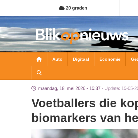
Overslaan
20 graden
en
naar
de
inhoud
gaan
Hoofdnavigatie
Auto
Digitaal
Economie
Ge
maandag, 18. mei 2026 - 19:37
Update: 19-05-2
Voetballers die koppen hebben tijdelijk
biomarkers van he