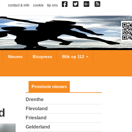
contact & info
cookie
tip ons
Nieuws
Bizzpress
Blik op 112
Provincie nieuws
Drenthe
Flevoland
d
Friesland
Gelderland