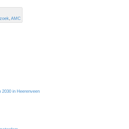
rzoek
AMC
en 2030 in Heerenveen