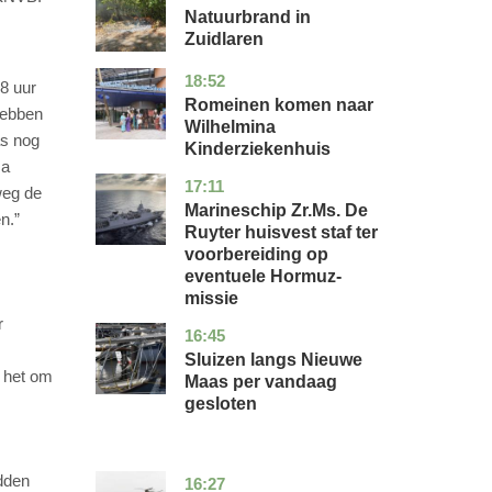
Natuurbrand in
Zuidlaren
18:52
utrecht
nieuws
48 uur
Romeinen komen naar
hebben
Wilhelmina
as nog
Kinderziekenhuis
ma
17:11
zuid-
nieuws
weg de
holland
Marineschip Zr.Ms. De
n.”
Ruyter huisvest staf ter
voorbereiding op
eventuele Hormuz-
missie
r
16:45
zuid-
nieuws
holland
Sluizen langs Nieuwe
f het om
Maas per vandaag
gesloten
adden
16:27
limburg
nieuws