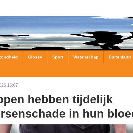
zondheid
Glossy
Sport
Wetenschap
Buitenland
026 16:07
rsenschade in hun bloe