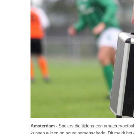
Amsterdam
Spelers die tijdens een amateurvoetbal
kunnen wijzen op acute hersenschade. Dit meldt h