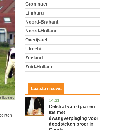
Groningen
Limburg
Noord-Brabant
Noord-Holland
Overijssel
Utrecht
Zeeland
Zuid-Holland
Laatste nieuws
 illustratie
14:31
zuid-
nieuws
holland
Celstraf van 6 jaar en
tbs met
meenten
dwangverpleging voor
doodsteken broer in
Gouda