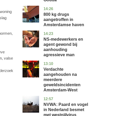
14:26
noord-
nieuws
 woning
holland
800 kg drugs
slag
aangetroffen in
Amsterdamse haven
snormen,
14:23
flevoland
nieuws
NS-medewerkers en
agent gewond bij
aanhouding
eve
agressieve man
n, valse
13:10
noord-
nieuws
holland
Verdachte
nderzoek
aangehouden na
meerdere
geweldsincidenten
Amsterdam-West
12:57
utrecht
nieuws
NVWA: Paard en vogel
in Nederland besmet
met westnijlvirus