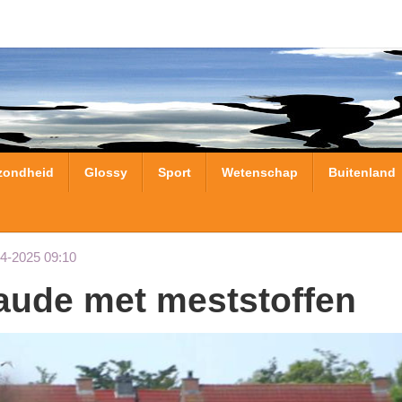
zondheid
Glossy
Sport
Wetenschap
Buitenland
04-2025 09:10
raude met meststoffen