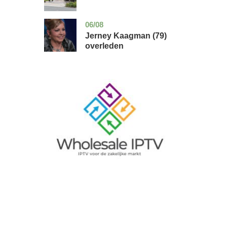
06/08
noord-
glossy
holland
Jerney Kaagman (79)
overleden
Image