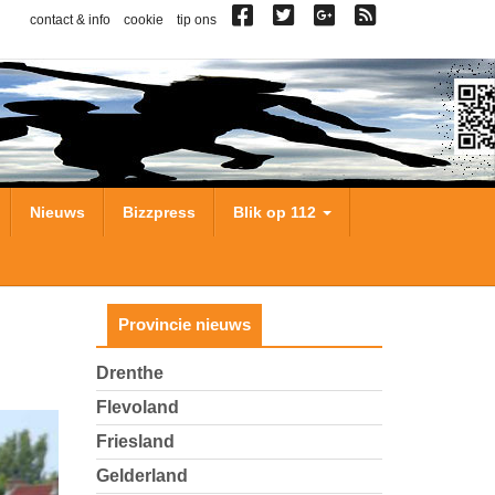
contact & info
cookie
tip ons
Nieuws
Bizzpress
Blik op 112
Provincie nieuws
Drenthe
Flevoland
Friesland
Gelderland