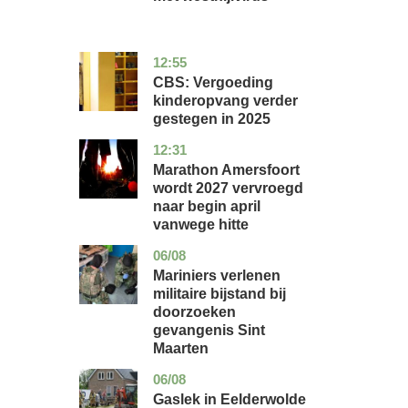
12:55
zuid-
economie
holland
CBS: Vergoeding
kinderopvang verder
gestegen in 2025
12:31
utrecht
nieuws
Marathon Amersfoort
wordt 2027 vervroegd
naar begin april
vanwege hitte
06/08
buitenland
Mariniers verlenen
militaire bijstand bij
doorzoeken
gevangenis Sint
Maarten
06/08
drenthe
nieuws
Gaslek in Eelderwolde