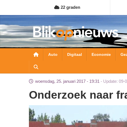
Overslaan
22 graden
en
naar
de
inhoud
gaan
Hoofdnavigatie
Auto
Digitaal
Economie
Ge
woensdag, 25. januari 2017 - 19:31
Update: 09-
Onderzoek naar f