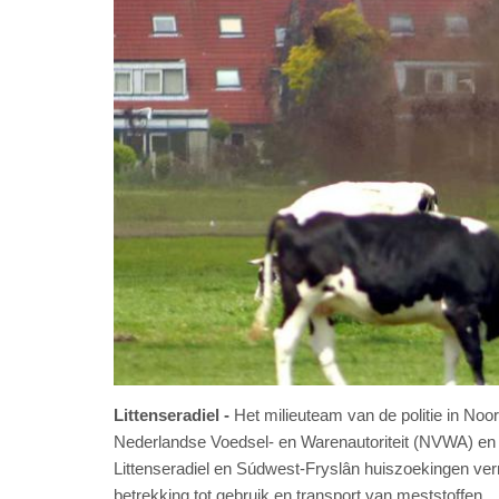
Littenseradiel
Het milieuteam van de politie in No
Nederlandse Voedsel- en Warenautoriteit (NVWA) en 
Littenseradiel en Súdwest-Fryslân huiszoekingen verri
betrekking tot gebruik en transport van meststoffen.