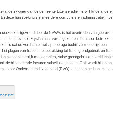
-jarige inwoner van de gemeente Littenseradiel, terwijl bij de andere
. Bij deze huiszoeking zijn meerdere computers en administratie in be
k onderzoek, uitgevoerd door de NVWA, is het overtreden van gebruik
iërs in de provincie Fryslân naar voren gekomen. Tientallen betrokken
eken is dat de verdachte met zijn foerage bedrijf vermoedelijk een
het plegen van fraude met betrekking tot fictief grondgebruik en ficti
 dan niet gezamenlijk met agrariërs, valse grondgebruikersverklaringe
ok de bijbehorende facturen valselijk opmaakte. Ook wordt hij ervan
sdienst voor Ondernemend Nederland (RVO) te hebben gedaan. Het o
meststof