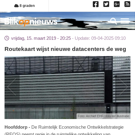
Overslaan
8 graden
en
naar
Toggl
de
inhoud
vrijdag, 15. maart 2019 - 20:25
Update: 09-04-2025 09:10
gaan
Routekaart wijst nieuwe datacenters de weg
Foto: Archief EHF/ foto ter illustratie
Hoofddorp
De Ruimtelijk Economische Ontwikkelstrategie
(REOS) neemt regie in de ruimtelijke ontwikkeling van