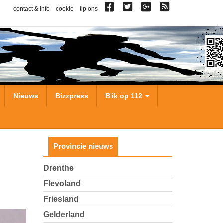
contact & info
cookie
tip ons
Nieuws
Bizzpress
Blik op 112
Provincie nieuws
Drenthe
Flevoland
Friesland
Gelderland