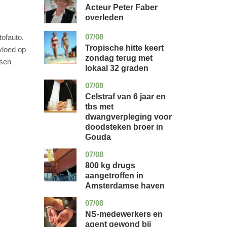
holland
Acteur Peter Faber
overleden
07/08
utrecht
nieuws
tofauto.
Tropische hitte keert
nvloed op
zondag terug met
nsen
lokaal 32 graden
07/08
zuid-
nieuws
holland
Celstraf van 6 jaar en
tbs met
dwangverpleging voor
doodsteken broer in
Gouda
07/08
noord-
nieuws
holland
800 kg drugs
aangetroffen in
Amsterdamse haven
07/08
flevoland
nieuws
NS-medewerkers en
agent gewond bij