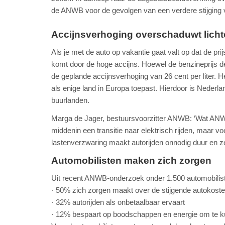
de ANWB voor de gevolgen van een verdere stijging v
Accijnsverhoging overschaduwt lichte 
Als je met de auto op vakantie gaat valt op dat de pr
komt door de hoge accijns. Hoewel de benzineprijs d
de geplande accijnsverhoging van 26 cent per liter. 
als enige land in Europa toepast. Hierdoor is Nederla
buurlanden.
Marga de Jager, bestuursvoorzitter ANWB: ‘Wat ANWB
middenin een transitie naar elektrisch rijden, maar vo
lastenverzwaring maakt autorijden onnodig duur en zet
Automobilisten maken zich zorgen
Uit recent ANWB-onderzoek onder 1.500 automobilisten
· 50% zich zorgen maakt over de stijgende autokost
· 32% autorijden als onbetaalbaar ervaart
· 12% bespaart op boodschappen en energie om te kun