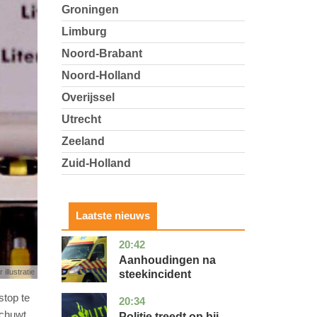
Groningen
Limburg
Noord-Brabant
Noord-Holland
Overijssel
Utrecht
Zeeland
Zuid-Holland
Laatste nieuws
20:42
utrecht
nieuws
Aanhoudingen na
 illustratie
steekincident
stop te
20:34
zuid-
nieuws
holland
schuwt
Politie treedt op bij