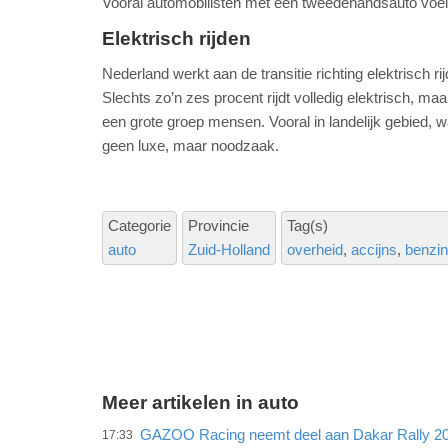
Vooral automobilisten met een tweedehandsauto voelen
Elektrisch rijden
Nederland werkt aan de transitie richting elektrisch r
Slechts zo’n zes procent rijdt volledig elektrisch, ma
een grote groep mensen. Vooral in landelijk gebied, w
geen luxe, maar noodzaak.
Categorie
Provincie
Tag(s)
auto
Zuid-Holland
overheid
accijns
benzi
Meer artikelen in auto
GAZOO Racing neemt deel aan Dakar Rally 202
17:33