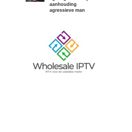
aanhouding
agressieve man
Image