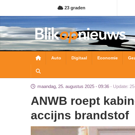
Overslaan
23 graden
en
naar
de
inhoud
gaan
Hoofdnavigatie
Auto
Digitaal
Economie
Ge
maandag, 25. augustus 2025 - 09:36
Update: 25
ANWB roept kabinet op: stop indexering
accijns brandstof