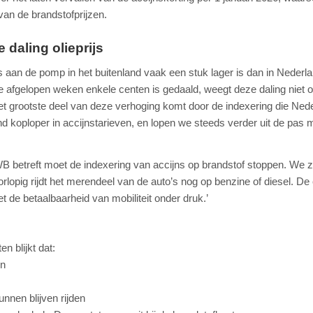
an de brandstofprijzen.
daling olieprijs
ijs aan de pomp in het buitenland vaak een stuk lager is dan in Nederl
e afgelopen weken enkele centen is gedaald, weegt deze daling niet 
Het grootste deel van deze verhoging komt door de indexering die Ned
nd koploper in accijnstarieven, en lopen we steeds verder uit de pas 
 betreft moet de indexering van accijns op brandstof stoppen. We zi
orlopig rijdt het merendeel van de auto’s nog op benzine of diesel. De
 de betaalbaarheid van mobiliteit onder druk.’
 blijkt dat:
en
nen blijven rijden