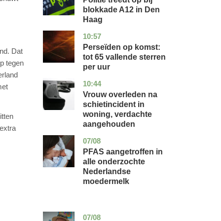
blokkade A12 in Den
Haag
10:57
utrecht
nieuws
Perseïden op komst:
and. Dat
tot 65 vallende sterren
op tegen
per uur
erland
10:44
zuid-
nieuws
met
holland
Vrouw overleden na
schietincident in
woning, verdachte
tten
aangehouden
 extra
07/08
utrecht
gezondheid
PFAS aangetroffen in
alle onderzochte
Nederlandse
moedermelk
07/08
noord-
glossy