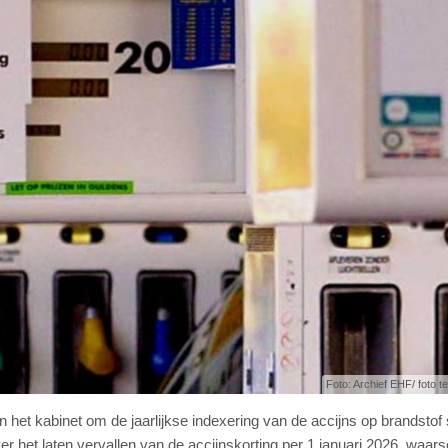
Foto: Archief EHF/ foto ter
et kabinet om de jaarlijkse indexering van de accijns op brandstof 
er het laten vervallen van de accijnskorting per 1 januari 2026, waar