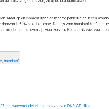
 de druk. De grootste zorg zit bij de brandstofkosten.
ijden. Maar op dit moment rijden de meeste particulieren in een brands
ar daarvan is 64% zakelijke lease. De prijs voor brandstof heeft dus i
aar minder alternatieven zijn voor vervoer. Een auto is voor veel me
ne
brandstof
7 met waterstof-elektrisch prototype van DKR GR Hilux