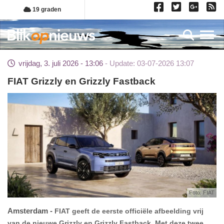
Overslaan
19 graden
en
naar
Toggl
de
inhoud
vrijdag, 3. juli 2026 - 13:06
Update: 03-07-2026 13:07
gaan
FIAT Grizzly en Grizzly Fastback
Foto: FIAT
Amsterdam
FIAT geeft de eerste officiële afbeelding vrij
van de nieuwe Grizzly en Grizzly Fastback. Met deze twee