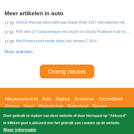
Meer artikelen in auto
GAZOO Racing neemt deel aan Dakar Rally 2027 met waterstof-elektrisch prototype van DKR GR Hilux
17:33
FIAT viert 127-jarig bestaan met Grizzly en Grizzly Fastback in de hoofdrol
17:31
Alfa Romeo toont eerste detail van nieuwe C-SUV
17:29
Meer artikelen..
Overig nieuws
Hoofdnavigatie
Nieuwsoverzicht
Auto
Digitaal
Economie
Gezondheid
Glossy
Sport
Wetenschap
Buitenland
Nieuws
Bizzpress
Blik op 112
Provincies
Weekoverzicht
Door gebruik te maken van deze website of door hiernaast op "Akkoord"
Copyright Blik Op Nieuws 2026
gehost
Zoeken
te klikken gaat u akkoord met het gebruik van cookies op de website.
EK-Media.nl
door
Meer informatie