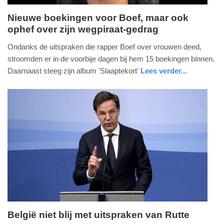
Nieuwe boekingen voor Boef, maar ook
ophef over zijn wegpiraat-gedrag
zaterdag,
6.
Ondanks de uitspraken die rapper Boef over vrouwen deed,
januari
stroomden er in de voorbije dagen bij hem 15 boekingen binnen.
2018
Daarnaast steeg zijn album 'Slaaptekort'
Lees verder...
-
nieuws
noord-
14:58
holland
Update:
09-
04-
2025
09:10
België niet blij met uitspraken van Rutte