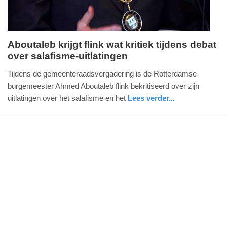
Aboutaleb krijgt flink wat kritiek tijdens debat
over salafisme-uitlatingen
donderdag,
11.
Tijdens de gemeenteraadsvergadering is de Rotterdamse
januari
burgemeester Ahmed Aboutaleb flink bekritiseerd over zijn
2018
uitlatingen over het salafisme en het
Lees verder...
-
nieuws
zuid-
20:20
holland
Update:
09-
04-
2025
09:10