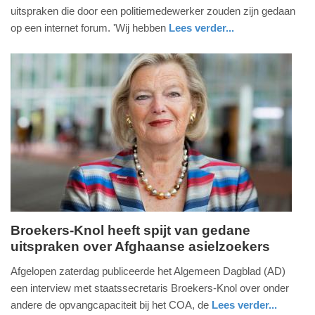
maart
uitspraken die door een politiemedewerker zouden zijn gedaan
2022
op een internet forum. 'Wij hebben
Lees verder...
-
nieuws
overijssel
21:42
Update:
09-
04-
2025
09:10
Broekers-Knol heeft spijt van gedane
uitspraken over Afghaanse asielzoekers
zondag,
3.
Afgelopen zaterdag publiceerde het Algemeen Dagblad (AD)
oktober
een interview met staatssecretaris Broekers-Knol over onder
2021
andere de opvangcapaciteit bij het COA, de
Lees verder...
-