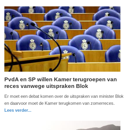
nieuws
zuid-
22:16
holland
Update:
09-
04-
2025
09:10
PvdA en SP willen Kamer terugroepen van
reces vanwege uitspraken Blok
donderdag,
19.
Er moet een debat komen over de uitspraken van minister Blok
juli
en daarvoor moet de Kamer terugkomen van zomerreces.
2018
Lees verder...
-
nieuws
zuid-
21:10
holland