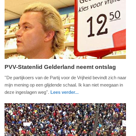
Update:
09-
04-
2025
09:10
PVV-Statenlid Gelderland neemt ontslag
maandag,
''De partijkoers van de Partij voor de Vrijheid bevindt zich naar
24.
mijn mening op een glijdende schaal. Ik kan niet meegaan in
maart
deze ingeslagen weg''.
Lees verder...
2014
gelderland
-
16:21
Update:
09-