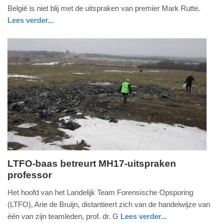
zaterdag,
België is niet blij met de uitspraken van premier Mark Rutte.
11.
Lees verder...
november
buitenland
2017
-
20:39
Update:
09-
04-
2025
09:10
LTFO-baas betreurt MH17-uitspraken
professor
woensdag,
22.
Het hoofd van het Landelijk Team Forensische Opsporing
april
(LTFO), Arie de Bruijn, distantieert zich van de handelwijze van
2015
één van zijn teamleden, prof. dr. G
Lees verder...
-