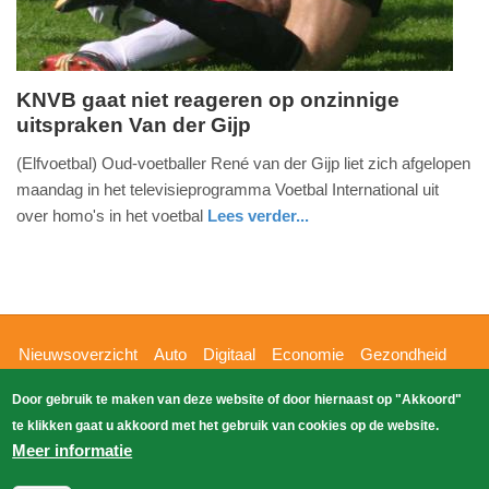
KNVB gaat niet reageren op onzinnige
uitspraken Van der Gijp
dinsdag,
6.
(Elfvoetbal) Oud-voetballer René van der Gijp liet zich afgelopen
augustus
maandag in het televisieprogramma Voetbal International uit
2013
over homo's in het voetbal
Lees verder...
-
sport
18:32
Update:
09-
Hoofdnavigatie
Nieuwsoverzicht
Auto
Digitaal
Economie
Gezondheid
04-
Glossy
Sport
Wetenschap
Buitenland
Nieuws
2025
Door gebruik te maken van deze website of door hiernaast op "Akkoord"
Bizzpress
Blik op 112
Provincies
Weekoverzicht
09:10
te klikken gaat u akkoord met het gebruik van cookies op de website.
Copyright Blik Op Nieuws 2026
gehost
Zoeken
Meer informatie
EK-Media.nl
door