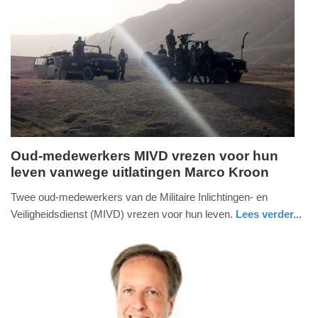
Update:
09-
04-
2025
09:10
Oud-medewerkers MIVD vrezen voor hun
leven vanwege uitlatingen Marco Kroon
zondag,
15.
Twee oud-medewerkers van de Militaire Inlichtingen- en
april
Veiligheidsdienst (MIVD) vrezen voor hun leven.
Lees verder...
2018
nieuws
noord-
-
holland
21:03
Update:
09-