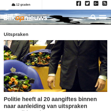
Overslaan
12 graden
en
naar
Toggl
de
inhoud
gaan
uitspraken
Politie heeft al 20 aangiftes binnen
donderdag,
naar aanleiding van uitspraken
21.