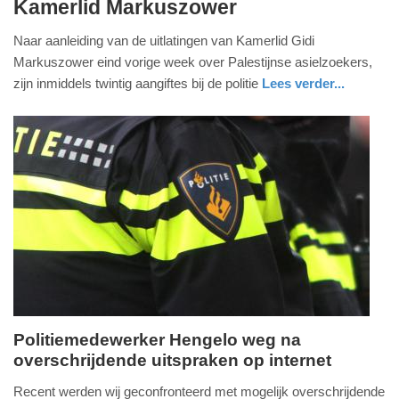
Kamerlid Markuszower
mei
2026
Naar aanleiding van de uitlatingen van Kamerlid Gidi
-
Markuszower eind vorige week over Palestijnse asielzoekers,
12:35
zijn inmiddels twintig aangiftes bij de politie
Lees verder...
Update:
21-
05-
2026
12:44
Politiemedewerker Hengelo weg na
overschrijdende uitspraken op internet
maandag,
14.
Recent werden wij geconfronteerd met mogelijk overschrijdende