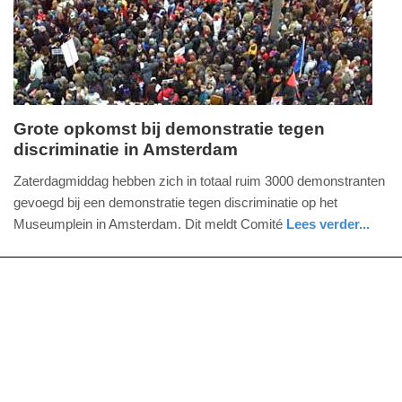
04-
2025
09:10
Grote opkomst bij demonstratie tegen
discriminatie in Amsterdam
zaterdag,
22.
Zaterdagmiddag hebben zich in totaal ruim 3000 demonstranten
maart
gevoegd bij een demonstratie tegen discriminatie op het
2014
Museumplein in Amsterdam. Dit meldt Comité
Lees verder...
-
noord-
16:17
holland
Update:
09-
04-
2025
09:10