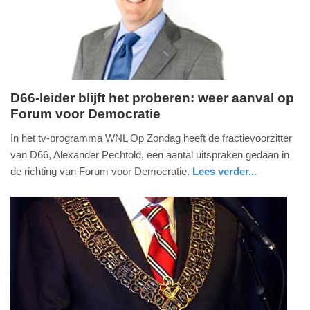
04-
2025
09:10
D66-leider blijft het proberen: weer aanval op
Forum voor Democratie
maandag,
5.
In het tv-programma WNL Op Zondag heeft de fractievoorzitter
maart
van D66, Alexander Pechtold, een aantal uitspraken gedaan in
2018
de richting van Forum voor Democratie.
Lees verder...
-
nieuws
zuid-
09:43
holland
Update:
09-
04-
2025
09:10