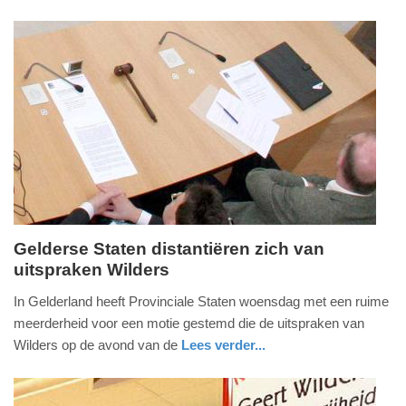
politie
21:58
Update:
09-
04-
2025
09:10
Gelderse Staten distantiëren zich van
uitspraken Wilders
woensdag,
26.
In Gelderland heeft Provinciale Staten woensdag met een ruime
maart
meerderheid voor een motie gestemd die de uitspraken van
2014
Wilders op de avond van de
Lees verder...
-
gelderland
17:47