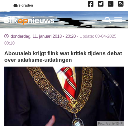
Overslaan
9 graden
en
naar
Toggl
de
inhoud
donderdag, 11. januari 2018 - 20:20
Update: 09-04-2025
gaan
09:10
Aboutaleb krijgt flink wat kritiek tijdens debat
over salafisme-uitlatingen
Foto: Archief EHF