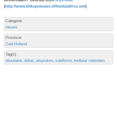
(
http://www.blikopnieuws.nl/feeds/all/rss.xml
)
Categorie
nieuws
Provincie
Zuid-Holland
Tag(s)
aboutaleb
debat
uitspraken
salafisme
leefbaar rotterdam