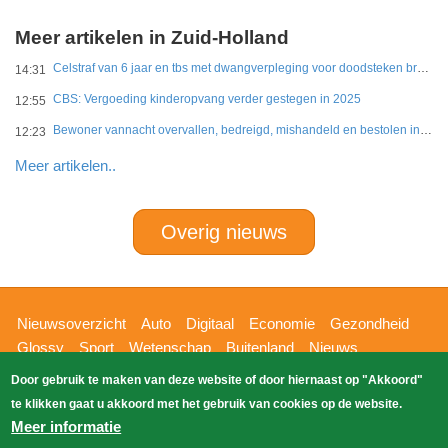
Meer artikelen in Zuid-Holland
Celstraf van 6 jaar en tbs met dwangverpleging voor doodsteken broer in Gouda
14:31
CBS: Vergoeding kinderopvang verder gestegen in 2025
12:55
Bewoner vannacht overvallen, bedreigd, mishandeld en bestolen in Leidschendam
12:23
Meer artikelen..
Overig nieuws
Hoofdnavigatie
Nieuwsoverzicht
Auto
Digitaal
Economie
Gezondheid
Glossy
Sport
Wetenschap
Buitenland
Nieuws
Bizzpress
Blik op 112
Provincies
Weekoverzicht
Door gebruik te maken van deze website of door hiernaast op "Akkoord"
Copyright Blik Op Nieuws 2026
gehost
Zoeken
te klikken gaat u akkoord met het gebruik van cookies op de website.
EK-Media.nl
door
Meer informatie