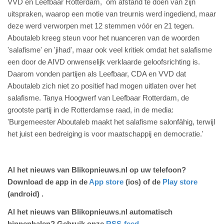
VVD en Leefbaar Rotterdam, om afstand te doen van zijn
uitspraken, waarop een motie van treurnis werd ingediend, maar
deze werd verworpen met 12 stemmen vóór en 21 tegen.
Aboutaleb kreeg steun voor het nuanceren van de woorden
'salafisme' en 'jihad', maar ook veel kritiek omdat het salafisme
een door de AIVD onwenselijk verklaarde geloofsrichting is.
Daarom vonden partijen als Leefbaar, CDA en VVD dat
Aboutaleb zich niet zo positief had mogen uitlaten over het
salafisme. Tanya Hoogwerf van Leefbaar Rotterdam, de
grootste partij in de Rotterdamse raad, in de media:
'Burgemeester Aboutaleb maakt het salafisme salonfähig, terwijl
het juist een bedreiging is voor maatschappij en democratie.'
Al het nieuws van Blikopnieuws.nl op uw telefoon?
Download de app in de
App store
(ios) of de
Play store
(android) .
Al het nieuws van Blikopnieuws.nl automatisch
binnenhalen? Gebruik onze
RSS-feed