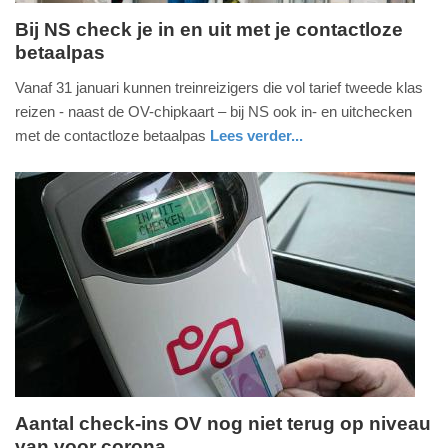
Bij NS check je in en uit met je contactloze
betaalpas
donderdag,
26.
Vanaf 31 januari kunnen treinreizigers die vol tarief tweede klas
januari
reizen - naast de OV-chipkaart – bij NS ook in- en uitchecken
2023
met de contactloze betaalpas
Lees verder...
-
nieuws
utrecht
13:52
Update:
09-
04-
2025
09:10
Aantal check-ins OV nog niet terug op niveau
van voor corona
donderdag,