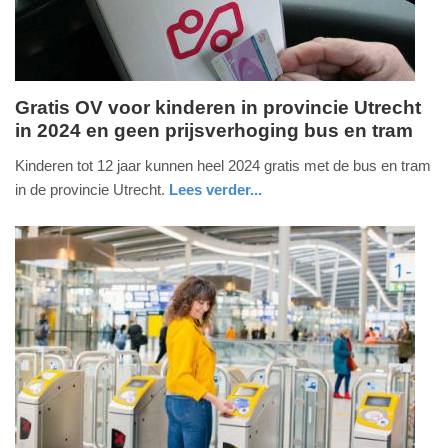
Gratis OV voor kinderen in provincie Utrecht
in 2024 en geen prijsverhoging bus en tram
dinsdag,
28.
Kinderen tot 12 jaar kunnen heel 2024 gratis met de bus en tram
november
in de provincie Utrecht.
Lees verder...
2023
nieuws
utrecht
-
22:13
Update:
09-
04-
2025
09:10