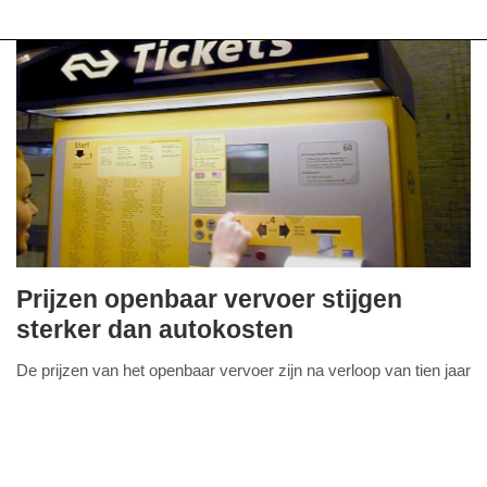
Prijzen openbaar vervoer stijgen
maandag,
sterker dan autokosten
2.
De prijzen van het openbaar vervoer zijn na verloop van tien jaar
september
FullStack Studio
sterker gestegen dan de autokosten.
Lees verder...
2019
-
08:05