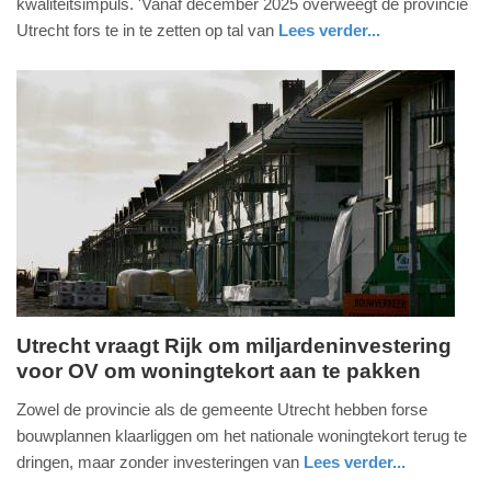
kwaliteitsimpuls. 'Vanaf december 2025 overweegt de provincie
2021
Utrecht fors te in te zetten op tal van
Lees verder...
-
nieuws
utrecht
17:58
Update:
09-
04-
2025
09:10
Utrecht vraagt Rijk om miljardeninvestering
voor OV om woningtekort aan te pakken
donderdag,
8.
Zowel de provincie als de gemeente Utrecht hebben forse
juli
bouwplannen klaarliggen om het nationale woningtekort terug te
2021
dringen, maar zonder investeringen van
Lees verder...
-
nieuws
utrecht