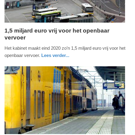
1,5 miljard euro vrij voor het openbaar
vervoer
vrijdag,
5.
Het kabinet maakt eind 2020 zo’n 1,5 miljard euro vrij voor het
juni
openbaar vervoer.
Lees verder...
2020
nieuws
zuid-
-
holland
19:16
Update:
09-
04-
2025
09:10