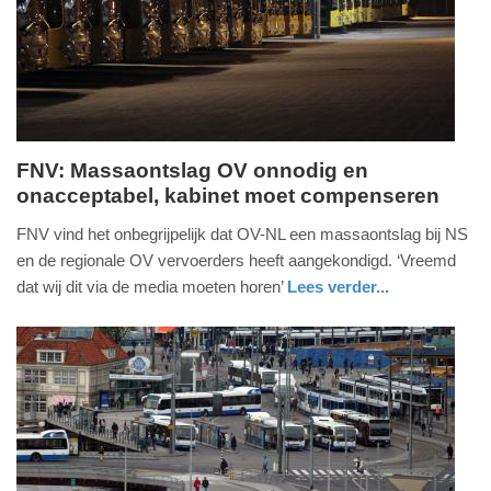
04-
2025
09:10
FNV: Massaontslag OV onnodig en
onacceptabel, kabinet moet compenseren
donderdag,
9.
FNV vind het onbegrijpelijk dat OV-NL een massaontslag bij NS
juli
en de regionale OV vervoerders heeft aangekondigd. ‘Vreemd
2020
dat wij dit via de media moeten horen’
Lees verder...
-
nieuws
zeeland
16:45
Update:
09-
04-
2025
09:10