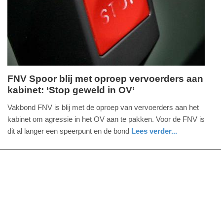
2025
09:10
FNV Spoor blij met oproep vervoerders aan
kabinet: ‘Stop geweld in OV’
maandag,
7.
Vakbond FNV is blij met de oproep van vervoerders aan het
oktober
kabinet om agressie in het OV aan te pakken. Voor de FNV is
2024
dit al langer een speerpunt en de bond
Lees verder...
-
nieuws
zuid-
10:21
holland
Update:
09-
04-
2025
09:10