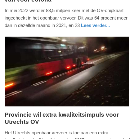
23.
In mei 2022 werd er 83,5 miljoen keer met de OV-chipkaart
juni
ingecheckt in het openbaar vervoer. Dit was 64 procent meer
2022
dan in dezelfde maand in 2021, en 23
Lees verder...
-
nieuws
zuid-
08:56
holland
Update:
09-
04-
2025
09:10
Provincie wil extra kwaliteitsimpuls voor
Utrechts OV
woensdag,
17.
Het Utrechts openbaar vervoer is toe aan een extra
november