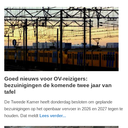
15:51
nieuws
utrecht
Update:
20-
05-
2026
16:09
Goed nieuws voor OV-reizigers:
bezuinigingen de komende twee jaar van
donderdag,
tafel
27.
november
De Tweede Kamer heeft donderdag besloten om geplande
2025
bezuinigingen op het openbaar vervoer in 2026 en 2027 tegen te
-
houden. Dat meldt
Lees verder...
12:16
nieuws
utrecht