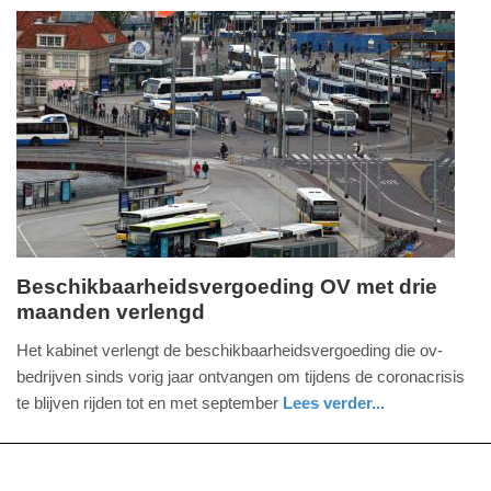
12:56
Update:
09-
04-
2025
09:10
Beschikbaarheidsvergoeding OV met drie
maanden verlengd
vrijdag,
5.
Het kabinet verlengt de beschikbaarheidsvergoeding die ov-
februari
bedrijven sinds vorig jaar ontvangen om tijdens de coronacrisis
2021
te blijven rijden tot en met september
Lees verder...
-
nieuws
zuid-
19:15
holland