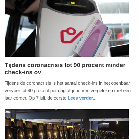
Tijdens coronacrisis tot 90 procent minder
check-ins ov
dinsdag,
8.
Tijdens de coronacrisis is het aantal check-ins in het openbaar
september
vervoer tot 90 procent per dag afgenomen vergeleken met een
2020
jaar eerder. Op 7 juli, de eerste
Lees verder...
-
nieuws
zuid-
07:35
holland
Update:
09-