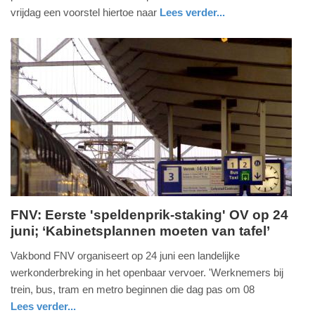
2026
vrijdag een voorstel hiertoe naar
Lees verder...
-
nieuws
zuid-
18:02
holland
Update:
24-
05-
2026
18:06
FNV: Eerste 'speldenprik-staking' OV op 24
juni; ‘Kabinetsplannen moeten van tafel’
woensdag,
20.
Vakbond FNV organiseert op 24 juni een landelijke
mei
werkonderbreking in het openbaar vervoer. 'Werknemers bij
2026
trein, bus, tram en metro beginnen die dag pas om 08
-
Lees verder...