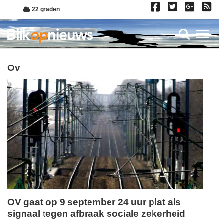
Overslaan
22 graden
en
naar
Toggl
de
inhoud
gaan
ov
OV gaat op 9 september 24 uur plat als
signaal tegen afbraak sociale zekerheid
vrijdag,