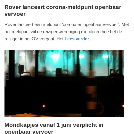
Rover lanceert corona-meldpunt openbaar
vervoer
dinsdag,
2.
Rover lanceert een meldpunt ‘corona en openbaar vervoer’. Met
juni
het meldpunt wil de reizigersvereniging monitoren hoe het de
2020
reiziger in het OV vergaat. Het
Lees verder...
-
buitenland
utrecht
10:57
Update:
09-
04-
2025
09:10
Mondkapjes vanaf 1 juni verplicht in
openbaar vervoer
woensdag,