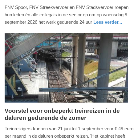
31.
FNV Spoor, FNV Streekvervoer en FNV Stadsvervoer roepen
juli
hun leden én alle collega's in de sector op om op woensdag 9
2026
september 2026 het werk gedurende 24 uur
Lees verder...
-
nieuws
utrecht
14:31
Update:
31-
07-
2026
16:19
Voorstel voor onbeperkt treinreizen in de
daluren gedurende de zomer
zondag,
24.
Treinreizigers kunnen van 21 juni tot 1 september voor € 49 euro
mei
per maand in de daluren onbeperkt reizen. 'Het kabinet heeft