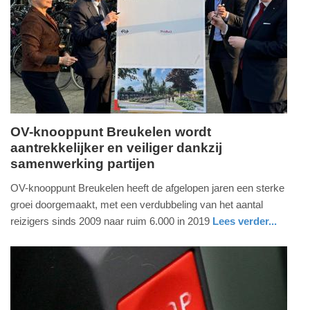
09-
09-
2025
22:38
OV-knooppunt Breukelen wordt
aantrekkelijker en veiliger dankzij
dinsdag,
samenwerking partijen
11.
maart
OV-knooppunt Breukelen heeft de afgelopen jaren een sterke
2025
groei doorgemaakt, met een verdubbeling van het aantal
-
reizigers sinds 2009 naar ruim 6.000 in 2019
Lees verder...
09:57
nieuws
utrecht
Update:
09-
04-