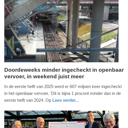
Update:
27-
11-
2025
12:37
Doordeweeks minder ingecheckt in openbaar
vervoer, in weekend juist meer
dinsdag,
9.
In de eerste helft van 2025 werd er 607 miljoen keer ingecheckt
september
in het openbaar vervoer. 'Dit is bijna 1 procent minder dan in de
2025
eerste helft van 2024. Op
Lees verder...
-
nieuws
zuid-
22:35
holland
Update: