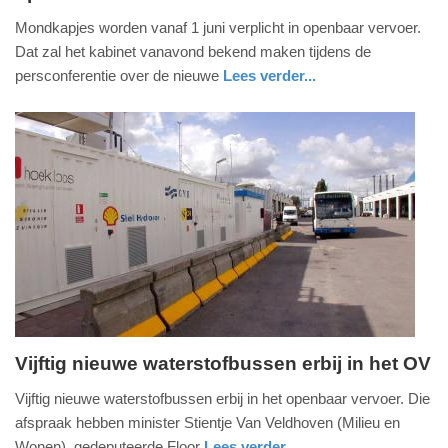
6.
Mondkapjes worden vanaf 1 juni verplicht in openbaar vervoer.
mei
Dat zal het kabinet vanavond bekend maken tijdens de
2020
persconferentie over de nieuwe
Lees verder...
-
nieuws
zuid-
16:09
holland
Update:
09-
04-
2025
09:10
Vijftig nieuwe waterstofbussen erbij in het OV
woensdag,
Vijftig nieuwe waterstofbussen erbij in het openbaar vervoer. Die
20.
afspraak hebben minister Stientje Van Veldhoven (Milieu en
november
Wonen), gedeputeerde Floor
Lees verder...