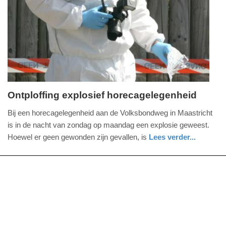
09-
04-
2025
09:10
Ontploffing explosief horecagelegenheid
maandag,
Bij een horecagelegenheid aan de Volksbondweg in Maastricht
30.
is in de nacht van zondag op maandag een explosie geweest.
september
Hoewel er geen gewonden zijn gevallen, is
Lees verder...
2024
nieuws
limburg
politie
-
09:29
Update:
09-
04-