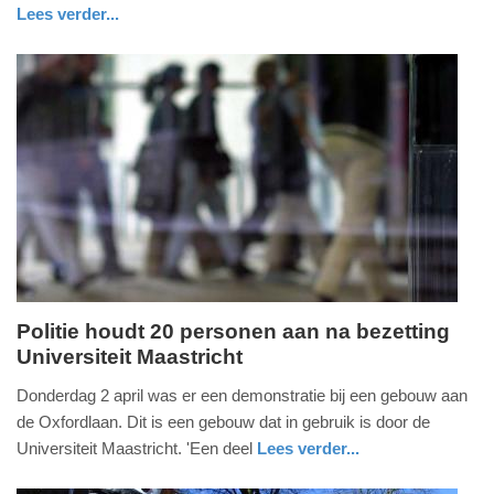
2026
Lees verder...
-
nieuws
limburg
politie
10:39
Update:
13-
04-
2026
10:43
Politie houdt 20 personen aan na bezetting
Universiteit Maastricht
donderdag,
2.
Donderdag 2 april was er een demonstratie bij een gebouw aan
april
de Oxfordlaan. Dit is een gebouw dat in gebruik is door de
2026
Universiteit Maastricht. 'Een deel
Lees verder...
-
nieuws
limburg
politie
20:17