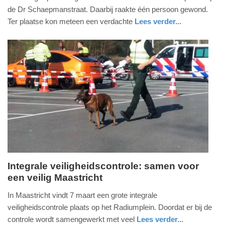
4.
de Dr Schaepmanstraat. Daarbij raakte één persoon gewond.
juni
Ter plaatse kon meteen een verdachte
Lees verder...
2024
nieuws
limburg
politie
-
09:26
Update:
09-
04-
2025
09:10
Integrale veiligheidscontrole: samen voor
een veilig Maastricht
donderdag,
7.
In Maastricht vindt 7 maart een grote integrale
maart
veiligheidscontrole plaats op het Radiumplein. Doordat er bij de
2024
controle wordt samengewerkt met veel
Lees verder...