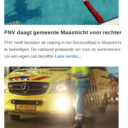
FNV daagt gemeente Maastricht voor rechter
zondag,
FNV heeft besloten de staking in het Geusseltbad in Maastricht
1.
te beëindigen. De vakbond probeerde om voor de werknemers
september
via een eigen cao dezelfde
Lees verder...
2024
nieuws
limburg
-
09:41
Update:
09-
04-
2025
09:10