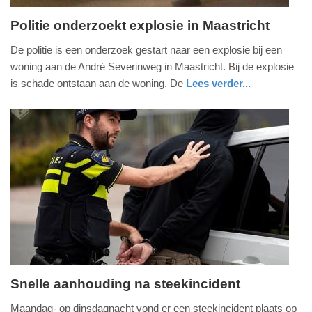
Politie onderzoekt explosie in Maastricht
maandag,
De politie is een onderzoek gestart naar een explosie bij een
19.
woning aan de André Severinweg in Maastricht. Bij de explosie
augustus
is schade ontstaan aan de woning. De
Lees verder...
2024
nieuws
limburg
politie
-
07:47
Update:
09-
04-
2025
09:10
Snelle aanhouding na steekincident
dinsdag,
Maandag- op dinsdagnacht vond er een steekincident plaats op