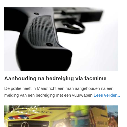
-
nieuws
limburg
politie
16:44
Update:
09-
04-
2025
09:10
Aanhouding na bedreiging via facetime
maandag,
De politie heeft in Maastricht een man aangehouden na een
22.
melding van een bedreiging met een vuurwapen
Lees verder...
januari
digitaal
limburg
politie
2024
-
18:43