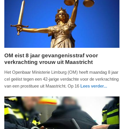
14-
03-
2026
17:20
OM eist 8 jaar gevangenisstraf voor
verkrachting vrouw uit Maastricht
maandag,
2.
Het Openbaar Ministerie Limburg (OM) heeft maandag 8 jaar
februari
cel geëist tegen een 42-jarige verdachte voor de verkrachting
2026
van een prostituee uit Maastricht. Op 16
Lees verder...
-
nieuws
limburg
18:28
Update:
02-
02-