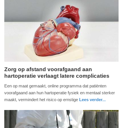
Update:
09-
04-
2025
09:10
Zorg op afstand voorafgaand aan
hartoperatie verlaagt latere complicaties
dinsdag,
29.
Een op maat gemaakt, online programma dat patiënten
oktober
voorafgaand aan hun hartoperatie fysiek en mentaal sterker
2024
maakt, vermindert het risico op ernstige
Lees verder...
-
gezondheid
limburg
17:17
Update: