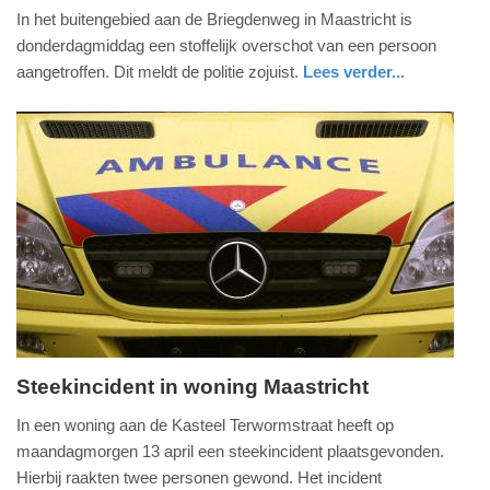
In het buitengebied aan de Briegdenweg in Maastricht is
mei
donderdagmiddag een stoffelijk overschot van een persoon
2026
aangetroffen. Dit meldt de politie zojuist.
Lees verder...
-
21:02
Update:
21-
05-
2026
21:22
Steekincident in woning Maastricht
maandag,
In een woning aan de Kasteel Terwormstraat heeft op
13.
maandagmorgen 13 april een steekincident plaatsgevonden.
april
Hierbij raakten twee personen gewond. Het incident