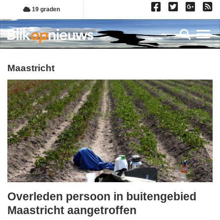
Overslaan
19 graden
en
naar
Toggl
de
inhoud
gaan
maastricht
Overleden persoon in buitengebied
donderdag,
Maastricht aangetroffen
21.