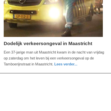
Update:
09-
04-
2025
09:10
Dodelijk verkeersongeval in Maastricht
zaterdag,
Een 37-jarige man uit Maastricht kwam in de nacht van vrijdag
16.
op zaterdag om het leven bij een verkeersongeval op de
december
Tamboerijnstraat in Maastricht.
Lees verder...
2023
nieuws
limburg
politie
-
11:16
Update:
09-
04-
2025