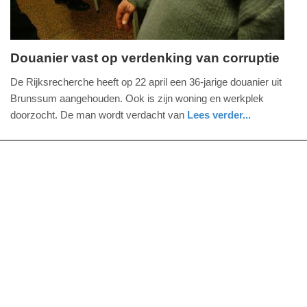
Douanier vast op verdenking van corruptie
vrijdag,
De Rijksrecherche heeft op 22 april een 36-jarige douanier uit
9.
Brunssum aangehouden. Ook is zijn woning en werkplek
mei
doorzocht. De man wordt verdacht van
Lees verder...
2025
nieuws
limburg
-
12:30
Update:
09-
05-
2025
12:31