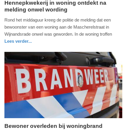
Hennepkwekerij in woning ontdekt na
melding onwel wording
zaterdag,
22.
Rond het middaguur kreeg de politie de melding dat een
maart
bewoonster van een woning aan de Mascherelstraat in
2025
Wijnandsrade onwel was geworden. In de woning troffen
-
Lees verder...
19:55
nieuws
limburg
politie
Update:
09-
04-
2025
09:10
Bewoner overleden bij woningbrand