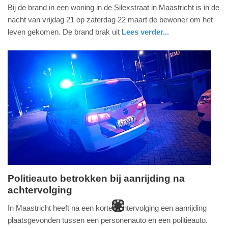
zaterdag,
Bij de brand in een woning in de Silexstraat in Maastricht is in de
22.
nacht van vrijdag 21 op zaterdag 22 maart de bewoner om het
maart
leven gekomen. De brand brak uit
Lees verder...
2025
nieuws
limburg
politie
-
14:02
Update:
09-
04-
2025
09:10
Politieauto betrokken bij aanrijding na
achtervolging
maandag,
17.
In Maastricht heeft na een korte achtervolging een aanrijding
maart
plaatsgevonden tussen een personenauto en een politieauto.
2025