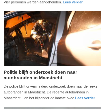
Vier personen werden aangehouden.
Lees verder...
-
nieuws
limburg
politie
11:46
Update:
09-
04-
2025
09:10
Politie blijft onderzoek doen naar
autobranden in Maastricht
dinsdag,
5.
De politie blijft onverminderd onderzoek doen naar de reeks
november
autobranden in Maastricht. De recente autobranden in
2024
Maastricht – en het bijzonder de laatste twee
Lees verder...
-
nieuws
limburg
politie
12:49