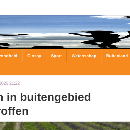
zondheid
Glossy
Sport
Wetenschap
Buitenland
2026 21:22
roffen