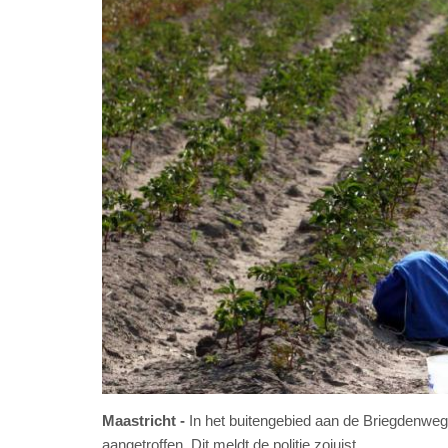
Maastricht
In het buitengebied aan de Briegdenweg
aangetroffen. Dit meldt de politie zojuist.