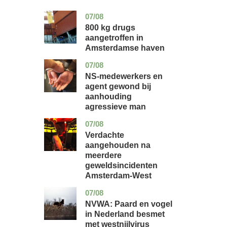
07/08
noord-
nieuws
holland
800 kg drugs
aangetroffen in
Amsterdamse haven
07/08
flevoland
nieuws
NS-medewerkers en
agent gewond bij
aanhouding
agressieve man
07/08
noord-
nieuws
holland
Verdachte
aangehouden na
meerdere
geweldsincidenten
Amsterdam-West
07/08
utrecht
nieuws
NVWA: Paard en vogel
in Nederland besmet
met westnijlvirus