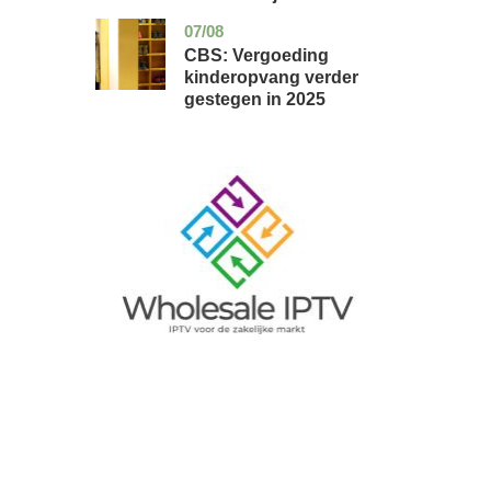
07/08
zuid-
economie
holland
CBS: Vergoeding
kinderopvang verder
gestegen in 2025
Image