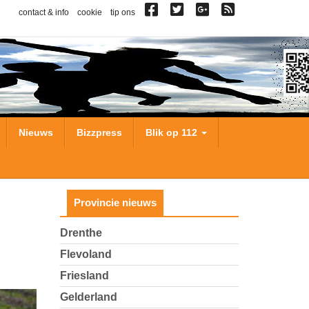
contact & info
cookie
tip ons
Nieuws
Bizzpress
Blik op 112
Provincie nieuws
Drenthe
Flevoland
Friesland
Gelderland