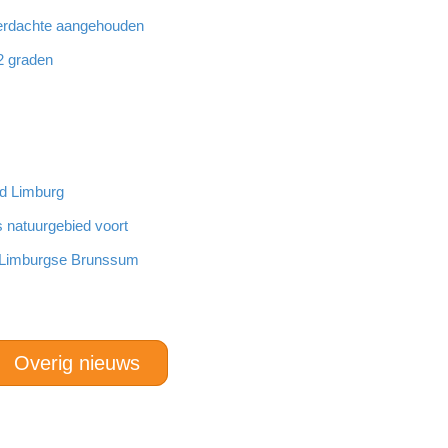
 verdachte aangehouden
32 graden
nd Limburg
s natuurgebied voort
n Limburgse Brunssum
Overig nieuws