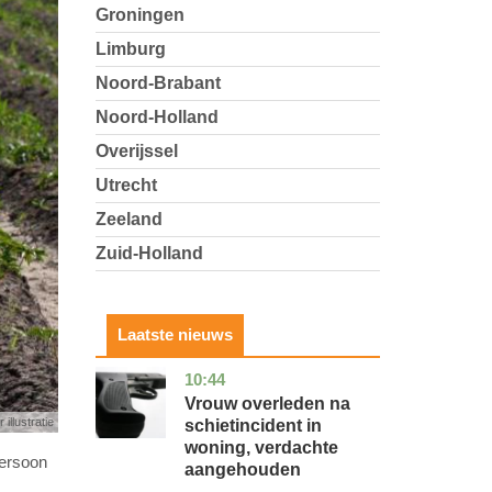
Groningen
Limburg
Noord-Brabant
Noord-Holland
Overijssel
Utrecht
Zeeland
Zuid-Holland
Laatste nieuws
10:44
zuid-
nieuws
holland
Vrouw overleden na
 illustratie
schietincident in
woning, verdachte
persoon
aangehouden