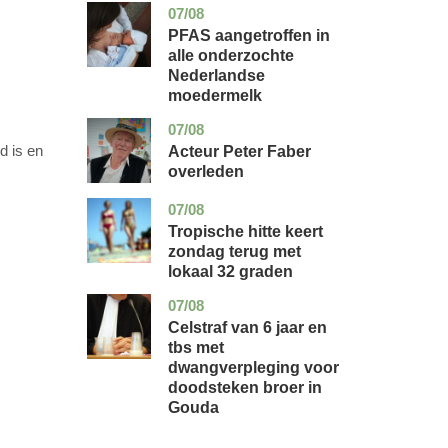
07/08
utrecht
gezondheid
PFAS aangetroffen in
alle onderzochte
Nederlandse
moedermelk
07/08
noord-
glossy
holland
d is en
Acteur Peter Faber
overleden
07/08
utrecht
nieuws
Tropische hitte keert
zondag terug met
lokaal 32 graden
07/08
zuid-
nieuws
holland
Celstraf van 6 jaar en
tbs met
dwangverpleging voor
doodsteken broer in
Gouda