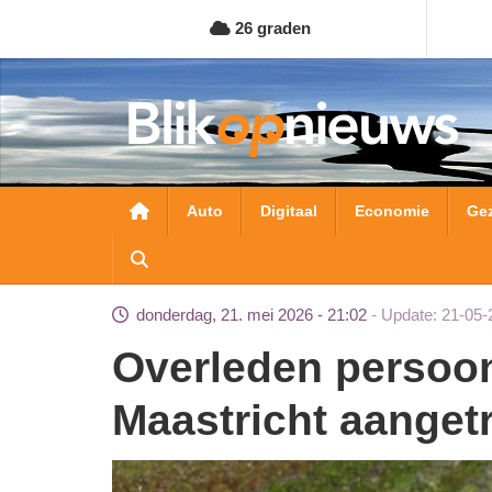
Overslaan
26 graden
en
naar
de
inhoud
gaan
Hoofdnavigatie
Auto
Digitaal
Economie
Ge
donderdag, 21. mei 2026 - 21:02
Update: 21-05-
Overleden persoon in buitengebied
Maastricht aanget