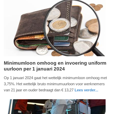
Update:
09-
04-
2025
09:10
Minimumloon omhoog en invoering uniform
uurloon per 1 januari 2024
maandag,
9.
Op 1 januari 2024 gaat het wettelijk minimumloon omhoog met
oktober
3,75%. Het wettelijk bruto minimumuurloon voor werknemers
2023
van 21 jaar en ouder bedraagt dan € 13,27
Lees verder...
-
economie
zuid-
12:52
holland
Update: