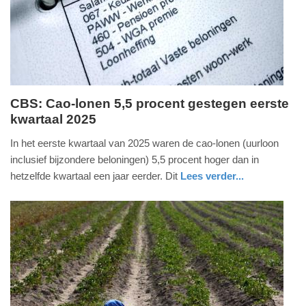
04-
2025
10:20
CBS: Cao-lonen 5,5 procent gestegen eerste
kwartaal 2025
donderdag,
3.
In het eerste kwartaal van 2025 waren de cao-lonen (uurloon
april
inclusief bijzondere beloningen) 5,5 procent hoger dan in
2025
hetzelfde kwartaal een jaar eerder. Dit
Lees verder...
-
economie
zuid-
12:57
holland
Update:
09-
04-
2025
09:10