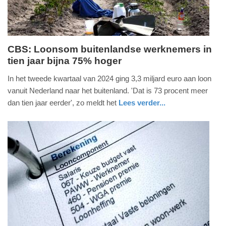
CBS: Loonsom buitenlandse werknemers in
tien jaar bijna 75% hoger
donderdag,
24.
In het tweede kwartaal van 2024 ging 3,3 miljard euro aan loon
oktober
vanuit Nederland naar het buitenland. 'Dat is 73 procent meer
2024
dan tien jaar eerder', zo meldt het
Lees verder...
-
nieuws
zuid-
21:07
holland
Update:
09-
04-
2025
09:10