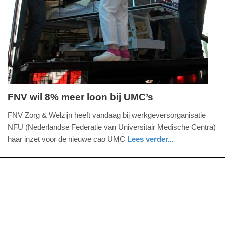
09-
04-
2025
09:10
FNV wil 8% meer loon bij UMC’s
maandag,
FNV Zorg & Welzijn heeft vandaag bij werkgeversorganisatie
2.
NFU (Nederlandse Federatie van Universitair Medische Centra)
oktober
haar inzet voor de nieuwe cao UMC
Lees verder...
2023
nieuws
utrecht
-
13:25
Update:
09-
04-