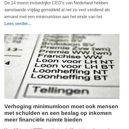
De 14 meest invloedrijke CEO’s van Nederland hebben
januari
aanstaande vrijdag gemiddeld al net zo veel verdiend als
2023
iemand met een minimumloon aan het einde van het
-
Lees verder...
13:13
economie
utrecht
Update:
09-
04-
2025
09:10
Verhoging minimumloon moet ook mensen
met schulden en een beslag op inkomen
donderdag,
meer financiële ruimte bieden
29.
december