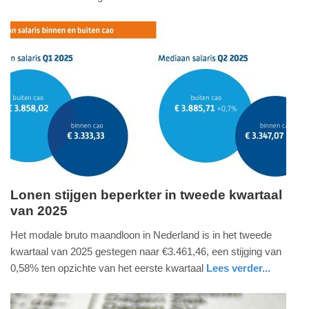
2025
economie
zuid-
-
holland
10:01
Update:
31-
12-
2025
10:03
Lonen stijgen beperkter in tweede kwartaal
van 2025
vrijdag,
27.
Het modale bruto maandloon in Nederland is in het tweede
juni
kwartaal van 2025 gestegen naar €3.461,46, een stijging van
2025
0,58% ten opzichte van het eerste kwartaal
Lees verder...
-
economie
noord-
11:10
holland