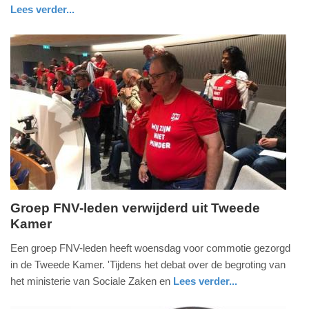
-
Lees verder...
17:13
nieuws
zuid-
holland
Update:
09-
04-
2025
09:10
Groep FNV-leden verwijderd uit Tweede
Kamer
woensdag,
11.
Een groep FNV-leden heeft woensdag voor commotie gezorgd
oktober
in de Tweede Kamer. 'Tijdens het debat over de begroting van
2023
het ministerie van Sociale Zaken en
Lees verder...
-
nieuws
zuid-
15:30
holland