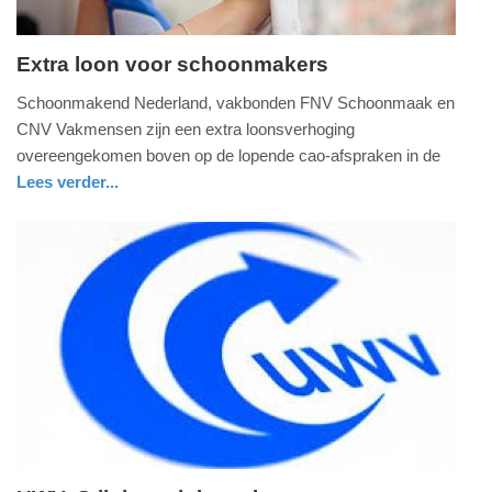
Extra loon voor schoonmakers
donderdag,
Schoonmakend Nederland, vakbonden FNV Schoonmaak en
11.
CNV Vakmensen zijn een extra loonsverhoging
mei
overeengekomen boven op de lopende cao-afspraken in de
2023
Lees verder...
-
nieuws
noord-
16:30
holland
Update:
09-
04-
2025
09:10