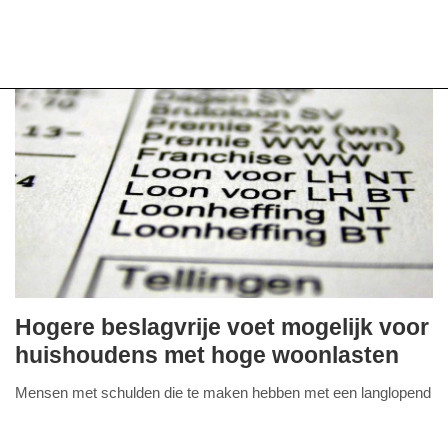
Hogere beslagvrije voet mogelijk voor
dinsdag,
huishoudens met hoge woonlasten
29.
Mensen met schulden die te maken hebben met een langlopend
november
FullStack Studio
beslag op hun inkomen, dienen volgens de huidige wet
2022
vereenvoudiging beslagvrije voet hun woonkosten
-