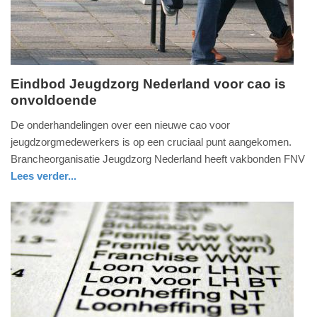
Eindbod Jeugdzorg Nederland voor cao is
onvoldoende
maandag,
2.
De onderhandelingen over een nieuwe cao voor
oktober
jeugdzorgmedewerkers is op een cruciaal punt aangekomen.
2023
Brancheorganisatie Jeugdzorg Nederland heeft vakbonden FNV
-
Lees verder...
09:21
nieuws
utrecht
Update:
09-
04-
2025
09:10