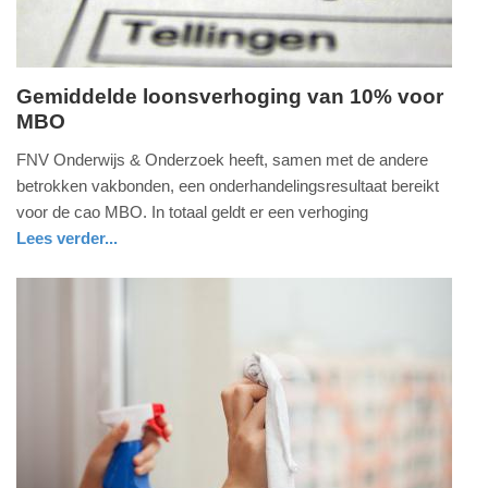
Gemiddelde loonsverhoging van 10% voor
MBO
maandag,
3.
FNV Onderwijs & Onderzoek heeft, samen met de andere
juli
betrokken vakbonden, een onderhandelingsresultaat bereikt
2023
voor de cao MBO. In totaal geldt er een verhoging
-
Lees verder...
15:01
nieuws
utrecht
Update:
09-
04-
2025
09:10