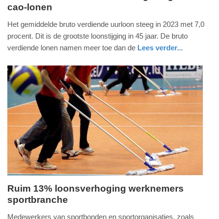
cao-lonen
woensdag,
1.
Het gemiddelde bruto verdiende uurloon steeg in 2023 met 7,0
mei
procent. Dit is de grootste loonstijging in 45 jaar. De bruto
2024
verdiende lonen namen meer toe dan de
Lees verder...
-
economie
zuid-
08:22
holland
Update:
09-
04-
2025
09:10
Ruim 13% loonsverhoging werknemers
sportbranche
vrijdag,
1.
Medewerkers van sportbonden en sportorganisaties, zoals