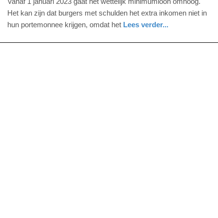
Vanaf 1 januari 2023 gaat het wettelijk minimumloon omhoog.
2022
Het kan zijn dat burgers met schulden het extra inkomen niet in
-
hun portemonnee krijgen, omdat het
Lees verder...
13:23
nieuws
zeeland
Update:
09-
04-
2025
09:10