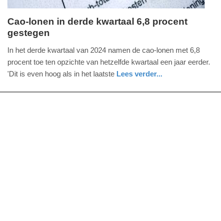
Cao-lonen in derde kwartaal 6,8 procent
gestegen
donderdag,
3.
In het derde kwartaal van 2024 namen de cao-lonen met 6,8
oktober
procent toe ten opzichte van hetzelfde kwartaal een jaar eerder.
2024
'Dit is even hoog als in het laatste
Lees verder...
-
nieuws
zuid-
12:01
holland
Update:
09-
04-
2025
09:10