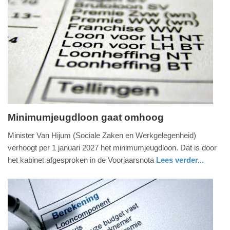
Update:
27-
06-
2025
11:13
Minimumjeugdloon gaat omhoog
vrijdag,
Minister Van Hijum (Sociale Zaken en Werkgelegenheid)
25.
verhoogt per 1 januari 2027 het minimumjeugdloon. Dat is door
april
het kabinet afgesproken in de Voorjaarsnota
Lees verder...
2025
economie
zuid-
-
holland
10:18
Update:
25-