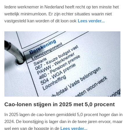
2.
Iedere werknemer in Nederland heeft recht op ten minste het
juni
wettelijk minimumloon. Er zijn echter situaties waarin niet
2026
vastgesteld kan worden of dit loon ook
Lees verder...
-
economie
zuid-
09:59
holland
Update:
02-
06-
2026
10:00
Cao-lonen stijgen in 2025 met 5,0 procent
woensdag,
In 2025 lagen de cao-lonen gemiddeld 5,0 procent hoger dan in
31.
2024. De loonstijging is lager dan in de twee jaren ervoor, maar
december
wel een van de hoogste in de
Lees verder...