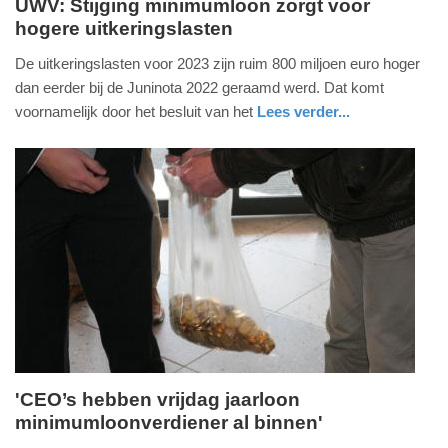
UWV: Stijging minimumloon zorgt voor
hogere uitkeringslasten
dinsdag,
31.
De uitkeringslasten voor 2023 zijn ruim 800 miljoen euro hoger
januari
dan eerder bij de Juninota 2022 geraamd werd. Dat komt
2023
voornamelijk door het besluit van het
Lees verder...
-
economie
noord-
10:19
holland
Update:
09-
04-
2025
09:10
'CEO’s hebben vrijdag jaarloon
minimumloonverdiener al binnen'
dinsdag,
3.