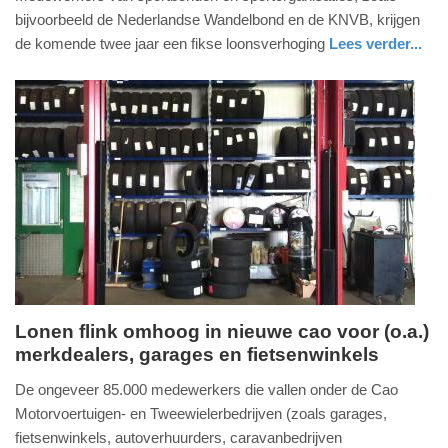
december
bijvoorbeeld de Nederlandse Wandelbond en de KNVB, krijgen
2023
de komende twee jaar een fikse loonsverhoging
Lees verder...
-
economie
utrecht
09:29
Update:
09-
04-
2025
09:10
Lonen flink omhoog in nieuwe cao voor (o.a.)
merkdealers, garages en fietsenwinkels
woensdag,
1.
De ongeveer 85.000 medewerkers die vallen onder de Cao
november
Motorvoertuigen- en Tweewielerbedrijven (zoals garages,
2023
fietsenwinkels, autoverhuurders, caravanbedrijven