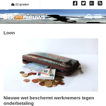
Overslaan
22 graden
en
naar
Toggl
de
inhoud
gaan
loon
Nieuwe wet beschermt werknemers tegen
onderbetaling
dinsdag,