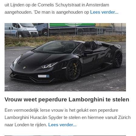
oktober
uit Lijnden op de Cornelis Schuytstraat in Amsterdam
2021
aangehouden. 'De man is aangehouden op
Lees verder...
-
nieuws
noord-
politie
17:45
holland
Update:
09-
04-
2025
09:10
Vrouw weet peperdure Lamborghini te stelen
zondag,
Een vermoedelijk Ierse vrouw is het gelukt een peperdure
23.
Lamborghini Huracán Spyder te stelen en hiermee vanuit Zürich
juli
naar Londen te rijden.
Lees verder...
2017
buitenland
-