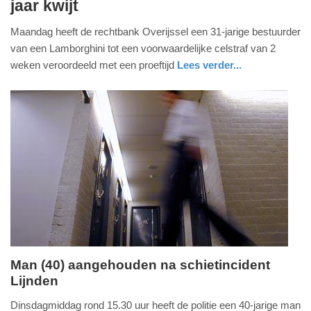
jaar kwijt
november
2023
Maandag heeft de rechtbank Overijssel een 31-jarige bestuurder
-
van een Lamborghini tot een voorwaardelijke celstraf van 2
18:30
weken veroordeeld met een proeftijd
Lees verder...
Update:
09-
04-
2025
09:10
Man (40) aangehouden na schietincident
Lijnden
woensdag,
13.
Dinsdagmiddag rond 15.30 uur heeft de politie een 40-jarige man