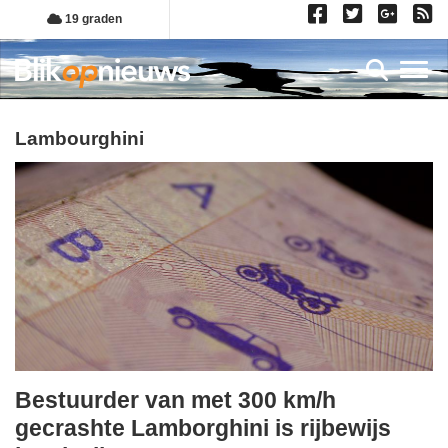
Overslaan
19 graden
en
naar
Toggl
de
inhoud
gaan
Lambourghini
Bestuurder van met 300 km/h
maandag,
gecrashte Lamborghini is rijbewijs
6.