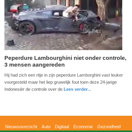
09-
04-
2025
09:10
Peperdure Lambourghini niet onder controle,
3 mensen aangereden
dinsdag,
1.
Hij had zich een ritje in zijn peperdure Lamborghini vast leuker
december
voorgesteld maar het liep gruwelijk fout toen deze 24-jarige
2015
Indonesiër de controle over de
Lees verder...
-
buitenland
22:18
Update:
09-
Hoofdnavigatie
Nieuwsoverzicht
Auto
Digitaal
Economie
Gezondheid
04-