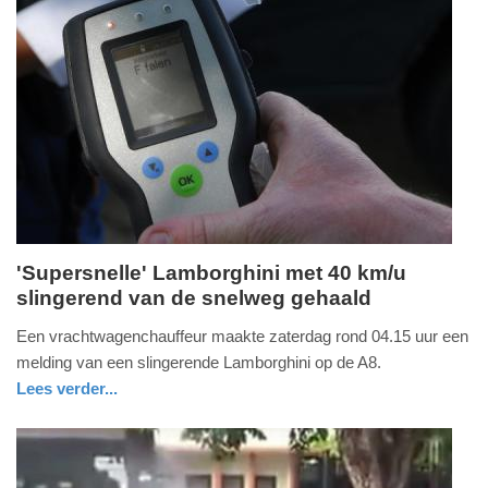
19:07
Update:
09-
04-
2025
09:10
'Supersnelle' Lamborghini met 40 km/u
slingerend van de snelweg gehaald
zaterdag,
15.
Een vrachtwagenchauffeur maakte zaterdag rond 04.15 uur een
april
melding van een slingerende Lamborghini op de A8.
2017
Lees verder...
-
nieuws
noord-
politie
13:46
holland
Update: