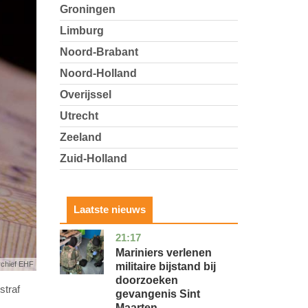
Groningen
Limburg
Noord-Brabant
Noord-Holland
Overijssel
Utrecht
Zeeland
Zuid-Holland
Laatste nieuws
21:17
buitenland
Mariniers verlenen
rchief EHF
militaire bijstand bij
doorzoeken
straf
gevangenis Sint
Maarten