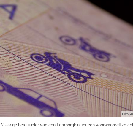
Foto: A
1-jarige bestuurder van een Lamborghini tot een voorwaardelijke cel
.