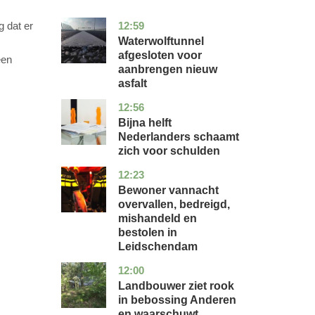
12:59
g dat er
noord-
nieuws
holland
Waterwolftunnel
afgesloten voor
een
aanbrengen nieuw
asfalt
12:56
noord-
economie
holland
Bijna helft
Nederlanders schaamt
zich voor schulden
12:23
zuid-
nieuws
holland
Bewoner vannacht
overvallen, bedreigd,
mishandeld en
bestolen in
Leidschendam
12:00
drenthe
nieuws
Landbouwer ziet rook
in bebossing Anderen
en waarschuwt