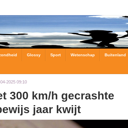
zondheid
Glossy
Sport
Wetenschap
Buitenland
-04-2025 09:10
ewijs jaar kwijt