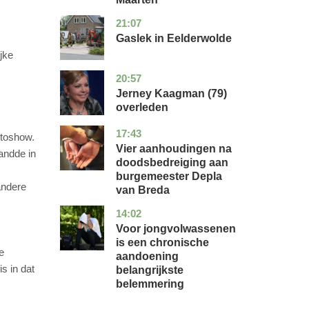
21:07
drenthe
nieuws
Gaslek in Eelderwolde
jke
,
20:57
noord-
glossy
holland
Jerney Kaagman (79)
overleden
17:43
noord-
nieuws
utoshow.
brabant
Vier aanhoudingen na
landde in
doodsbedreiging aan
burgemeester Depla
andere
van Breda
14:02
utrecht
gezondheid
Voor jongvolwassenen
is een chronische
e
aandoening
s in dat
belangrijkste
belemmering