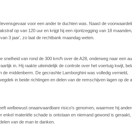
 levensgevaar voor een ander te duchten was. Naast de voorwaardeli
kstraf op van 120 uur en krijgt hij een rijontzegging van 18 maanden
van 3 jaar', zo laat de rechtbank maandag weten.
 snelheid van rond de 300 km/h over de A28, onderweg naar een a
lijk in. Hij raakte uiteindelijk de controle over het voertuig kwijt, be
 in de middenberm. De gecrashte Lamborghini was volledig vernield,
 wegdek in beide richtingen en delen van de remschijven lagen op de 
eeft welbewust onaanvaardbare risico’s genomen, waarmee hij ander
er enkel materiële schade is ontstaan en niemand gewond is geraakt, i
ndelen van de man te danken.