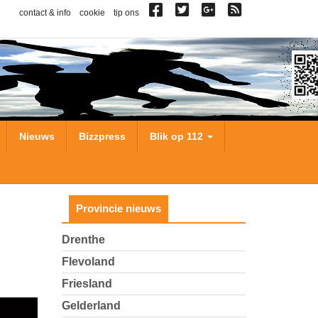
contact & info
cookie
tip ons
Nieuws
Bizzpress
Blik op 112
Provincie nieuws
Drenthe
Flevoland
Friesland
Gelderland