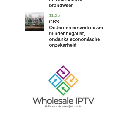
brandweer
11:25
zuid-
economie
holland
CBS:
Ondernemersvertrouwen
minder negatief,
ondanks economische
onzekerheid
Image