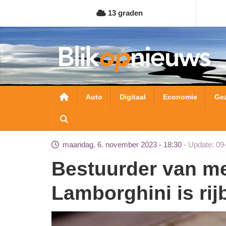
Overslaan
13 graden
en
naar
de
inhoud
gaan
Hoofdnavigatie
Auto
Digitaal
Economie
Ge
maandag, 6. november 2023 - 18:30
Update: 09
Bestuurder van met 300 km/h gecrashte
Lamborghini is rijb