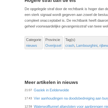
Hogere straf dan de eis
De opgelegde straf door de rechtbank is hoger dan de 
een sterk signaal wordt gegeven aan zowel de bestuur
compleet onacceptabel is. De rechtbank heeft daarom, 
geheel voorwaardelijke gevangenisstraf van twee weke
Categorie
Provincie
Tag(s)
nieuws
Overijssel
crash
Lambourghini
rijbew
Meer artikelen in nieuws
Gaslek in Eelderwolde
21:07
Vier aanhoudingen na doodsbedreiging aan bu
17:43
Waterwolftunnel afgesloten voor aanbrengen ni
12:59