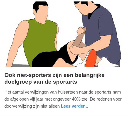
12:36
Update:
19-
05-
2025
12:37
Ook niet-sporters zijn een belangrijke
doelgroep van de sportarts
vrijdag,
9.
Het aantal verwijzingen van huisartsen naar de sportarts nam
mei
de afgelopen vijf jaar met ongeveer 40% toe. De redenen voor
2025
doorverwijzing zijn niet alleen
Lees verder...
-
gezondheid
utrecht
10:15
Update: