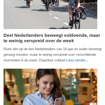
2025
09:10
Deel Nederlanders beweegt voldoende, maar
te weinig verspreid over de week
dinsdag,
17.
Ruim één op de tien Nederlanders van 18 jaar en ouder beweegt
december
genoeg minuten, maar te weinig verspreid over verschillende
2024
momenten in de week. Daardoor voldoet
Lees verder...
-
gezondheid
utrecht
11:18
Update:
09-
04-
2025
09:10