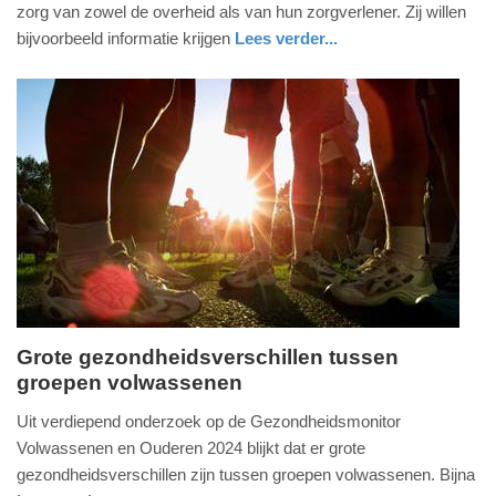
2026
zorg van zowel de overheid als van hun zorgverlener. Zij willen
-
bijvoorbeeld informatie krijgen
Lees verder...
12:13
gezondheid
utrecht
Update:
16-
06-
2026
12:14
Grote gezondheidsverschillen tussen
groepen volwassenen
vrijdag,
1.
Uit verdiepend onderzoek op de Gezondheidsmonitor
mei
Volwassenen en Ouderen 2024 blijkt dat er grote
2026
gezondheidsverschillen zijn tussen groepen volwassenen. Bijna
-