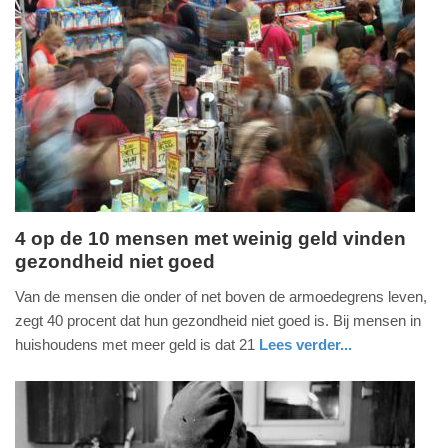
Update:
10-
02-
2026
09:50
4 op de 10 mensen met weinig geld vinden
gezondheid niet goed
woensdag,
17.
Van de mensen die onder of net boven de armoedegrens leven,
december
zegt 40 procent dat hun gezondheid niet goed is. Bij mensen in
2025
huishoudens met meer geld is dat 21
Lees verder...
-
gezondheid
zuid-
10:48
holland
Update: