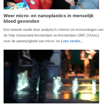
Weer micro- en nanoplastics in menselijk
bloed gevonden
maandag,
1.
Een tweede studie door analytisch chemici en immunologen van
juli
de Vrije Universiteit Amsterdam en Amsterdam UMC (VUmc)
2024
over de aanwezigheid van micro- en
Lees verder...
-
gezondheid
noord-
10:16
holland
Update:
09-
04-
2025
09:10