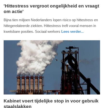
'Hittestress vergroot ongelijkheid en vraagt
om actie'
maandag,
1.
Bijna tien miljoen Nederlanders lopen risico op hittestress en
september
hittegerelateerde ziekten. Hittestress treft vooral mensen in
2025
kwetsbare posities. Sociaal werkers
Lees verder...
-
gezondheid
gelderland
19:24
Update:
08-
09-
2025
10:42
Kabinet voert tijdelijke stop in voor gebruik
staalslakken
maandag,