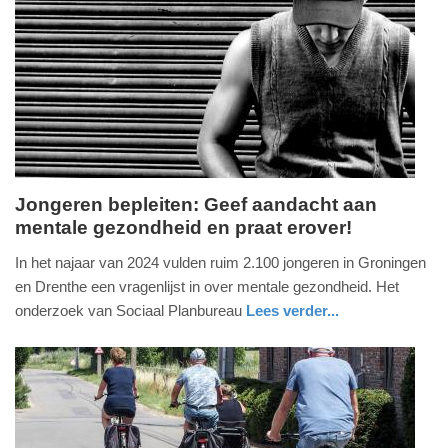
Jongeren bepleiten: Geef aandacht aan
mentale gezondheid en praat erover!
maandag,
20.
In het najaar van 2024 vulden ruim 2.100 jongeren in Groningen
januari
en Drenthe een vragenlijst in over mentale gezondheid. Het
2025
onderzoek van Sociaal Planbureau
Lees verder...
-
gezondheid
groningen
11:31
Update:
09-
04-