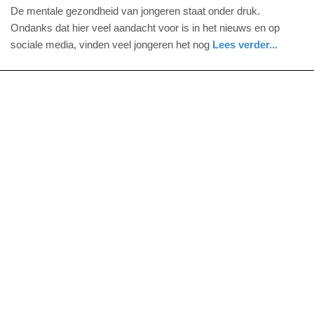
3.
De mentale gezondheid van jongeren staat onder druk.
juni
Ondanks dat hier veel aandacht voor is in het nieuws en op
2024
sociale media, vinden veel jongeren het nog
Lees verder...
-
gezondheid
zuid-
11:42
holland
Update:
09-
04-
2025
09:10