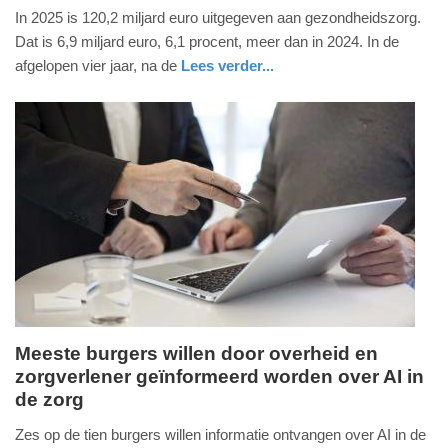
In 2025 is 120,2 miljard euro uitgegeven aan gezondheidszorg.
juni
Dat is 6,9 miljard euro, 6,1 procent, meer dan in 2024. In de
2026
afgelopen vier jaar, na de
Lees verder...
-
09:35
Update:
26-
06-
2026
10:55
Meeste burgers willen door overheid en
zorgverlener geïnformeerd worden over AI in
dinsdag,
de zorg
16.
juni
Zes op de tien burgers willen informatie ontvangen over AI in de