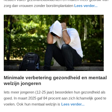
2025
zorg dan vrouwen zonder borstimplantaten
Lees verder...
-
gezondheid
utrecht
13:54
Update:
10-
06-
2025
13:56
Minimale verbetering gezondheid en mentaal
welzijn jongeren
maandag,
19.
Iets meer jongeren (12-25 jaar) beoordelen hun gezondheid als
mei
goed. In maart 2025 gaf 84 procent aan zich lichamelijk goed te
2025
voelen. Ook hun mentaal welzijn is
Lees verder...
-
gezondheid
utrecht