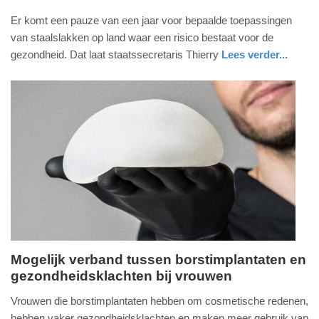
21.
Er komt een pauze van een jaar voor bepaalde toepassingen
juli
van staalslakken op land waar een risico bestaat voor de
2025
gezondheid. Dat laat staatssecretaris Thierry
Lees verder...
-
gezondheid
zuid-
22:12
holland
Update:
21-
07-
2025
22:30
Mogelijk verband tussen borstimplantaten en
gezondheidsklachten bij vrouwen
dinsdag,
10.
Vrouwen die borstimplantaten hebben om cosmetische redenen,
juni
hebben vaker gezondheidsklachten en maken meer gebruik van