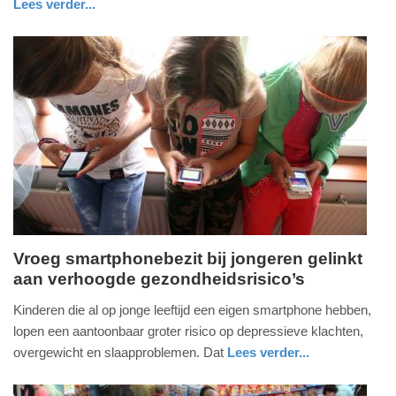
Lees verder...
12:24
gezondheid
utrecht
Update:
01-
05-
2026
12:26
Vroeg smartphonebezit bij jongeren gelinkt
aan verhoogde gezondheidsrisico’s
dinsdag,
10.
Kinderen die al op jonge leeftijd een eigen smartphone hebben,
februari
lopen een aantoonbaar groter risico op depressieve klachten,
2026
overgewicht en slaapproblemen. Dat
Lees verder...
-
gezondheid
noord-
09:48
holland