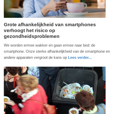
Grote afhankelijkheid van smartphones
verhoogt het risico op
vrijdag,
gezondheidsproblemen
8.
november
We worden ermee wakker en gaan ermee naar bed: de
2024
smartphone. Onze sterke afhankelijkheid van de smartphone en
-
andere apparaten vergroot de kans op
Lees verder...
11:55
digitaal
noord-
holland
Update:
09-
04-
2025
09:10