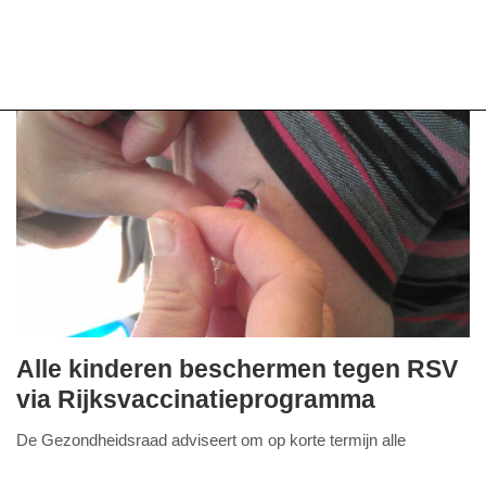
Alle kinderen beschermen tegen RSV
woensdag,
via Rijksvaccinatieprogramma
14.
De Gezondheidsraad adviseert om op korte termijn alle
februari
FullStack Studio
kinderen in hun eerste levensjaar via het
2024