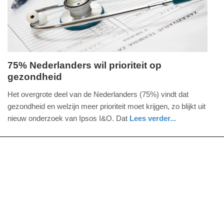
11:07
75% Nederlanders wil prioriteit op
gezondheid
maandag,
1.
Het overgrote deel van de Nederlanders (75%) vindt dat
december
gezondheid en welzijn meer prioriteit moet krijgen, zo blijkt uit
2025
nieuw onderzoek van Ipsos I&O. Dat
Lees verder...
-
gezondheid
groningen
12:53
Update:
01-
12-
2025
12:55