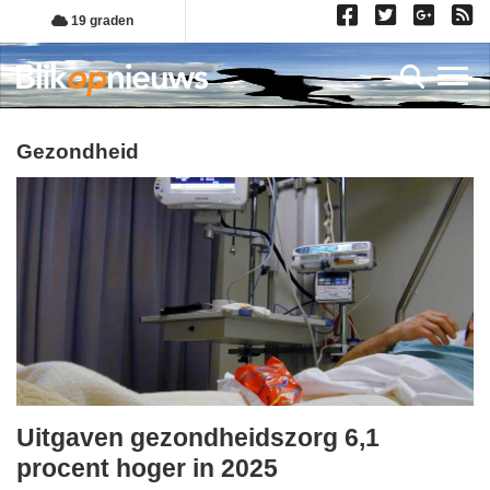
Overslaan
19 graden
en
naar
Toggl
de
inhoud
gaan
gezondheid
Uitgaven gezondheidszorg 6,1
vrijdag,
procent hoger in 2025
26.