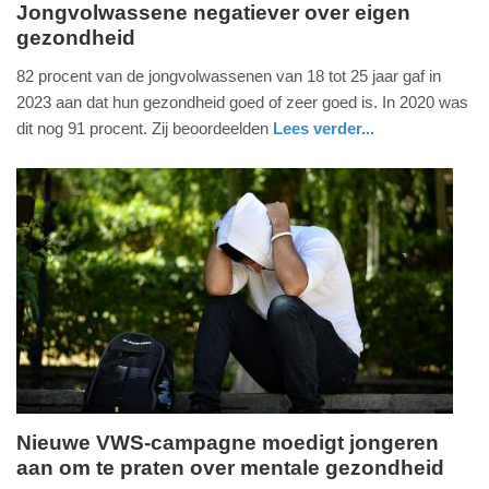
Jongvolwassene negatiever over eigen
gezondheid
dinsdag,
4.
82 procent van de jongvolwassenen van 18 tot 25 jaar gaf in
juni
2023 aan dat hun gezondheid goed of zeer goed is. In 2020 was
2024
dit nog 91 procent. Zij beoordeelden
Lees verder...
-
gezondheid
zuid-
09:22
holland
Update:
09-
04-
2025
09:10
Nieuwe VWS-campagne moedigt jongeren
aan om te praten over mentale gezondheid
maandag,