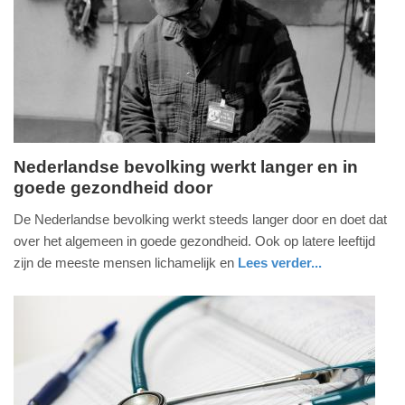
17-
12-
2025
10:51
Nederlandse bevolking werkt langer en in
goede gezondheid door
woensdag,
3.
De Nederlandse bevolking werkt steeds langer door en doet dat
december
over het algemeen in goede gezondheid. Ook op latere leeftijd
2025
zijn de meeste mensen lichamelijk en
Lees verder...
-
gezondheid
utrecht
11:02
Update:
03-
12-
2025