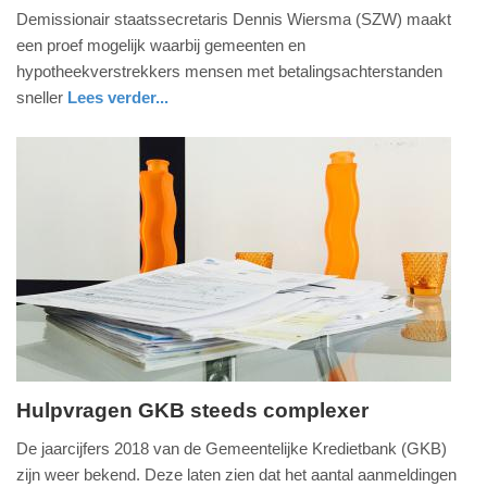
Demissionair staatssecretaris Dennis Wiersma (SZW) maakt
november
een proef mogelijk waarbij gemeenten en
2021
hypotheekverstrekkers mensen met betalingsachterstanden
-
sneller
Lees verder...
10:30
Update:
09-
04-
2025
09:10
Hulpvragen GKB steeds complexer
maandag,
De jaarcijfers 2018 van de Gemeentelijke Kredietbank (GKB)
17.
zijn weer bekend. Deze laten zien dat het aantal aanmeldingen