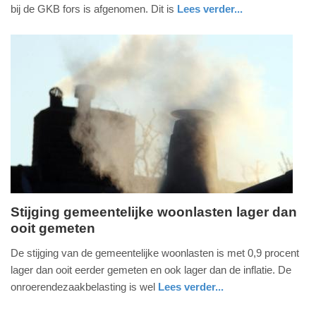
juni
bij de GKB fors is afgenomen. Dit is
Lees verder...
2019
nieuws
drenthe
-
12:50
Update:
09-
04-
2025
09:10
Stijging gemeentelijke woonlasten lager dan
ooit gemeten
donderdag,
27.
De stijging van de gemeentelijke woonlasten is met 0,9 procent
maart
lager dan ooit eerder gemeten en ook lager dan de inflatie. De
2014
onroerendezaakbelasting is wel
Lees verder...
-
economie
11:12