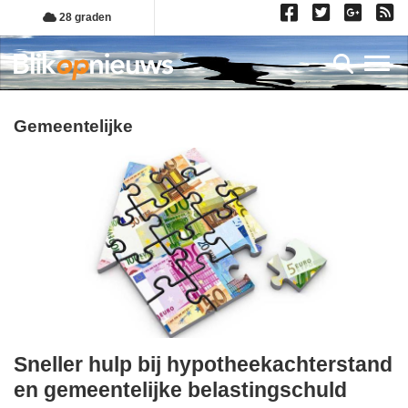
Overslaan
28 graden
en
naar
Toggl
de
inhoud
gaan
gemeentelijke
Sneller hulp bij hypotheekachterstand
dinsdag,
en gemeentelijke belastingschuld
9.