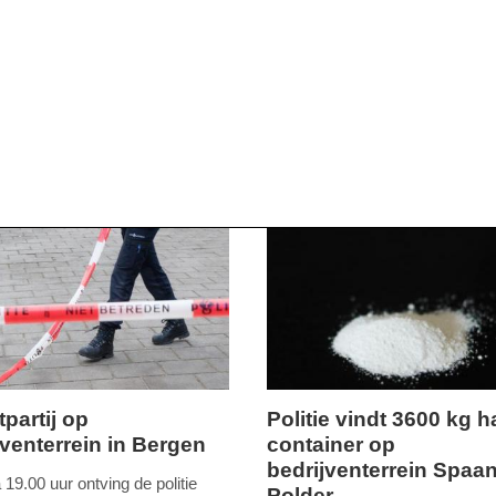
tpartij op
Politie vindt 3600 kg h
jventerrein in Bergen
container op
donderdag,
bedrijventerrein Spaa
22.
19.00 uur ontving de politie
Polder