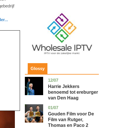
ebedrijf
Image
er...
Glossy
12/07
zuid-
glossy
holland
Harrie Jekkers
benoemd tot ereburger
van Den Haag
01/07
utrecht
glossy
Gouden Film voor De
Film van Rutger,
Thomas en Paco 2