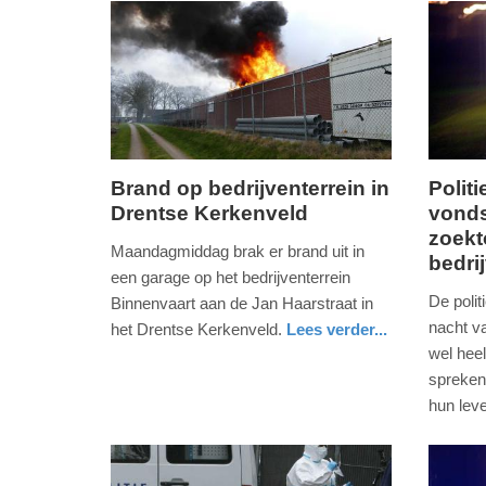
-
22:51
Update:
01-
06-
2026
Brand op bedrijventerrein in
Polit
22:57
Drentse Kerkenveld
vonds
maandag,
vrijdag,
zoekt
17.
19.
Maandagmiddag brak er brand uit in
bedri
januari
novemb
een garage op het bedrijventerrein
2022
2021
De polit
Binnenvaart aan de Jan Haarstraat in
-
-
nacht v
het Drentse Kerkenveld.
Lees verder...
17:46
14:58
nieuws
drenthe
brandweer
wel hee
spreken 
Update:
Update:
hun leve
09-
09-
nieuws
flevolan
politie
04-
04-
2025
2025