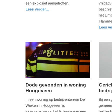
september
mei
een explosief aangetroffen.
vrijdag
2019
2019
Lees verder...
beschie
-
-
nieuws
noord-
politie
het Lim
12:55
19:43
holland
Flammer
Lees ve
Update:
Update:
nieuws
limburg
politie
09-
09-
04-
04-
2025
2025
09:10
09:10
Dode gevonden in woning
Geric
Hoogeveen
bedri
woensdag,
donderd
20.
16.
In een woning op bedrijventerrein De
Bij een
december
novemb
Wieken in Hoogeveen is
gemeente
2017
2017
woensdagavond het lichaam van een
het bedr