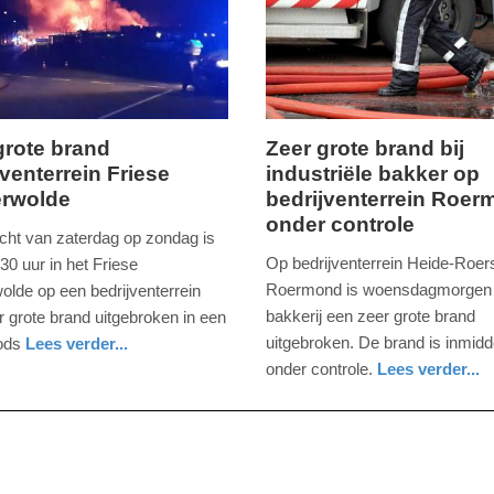
09:10
grote brand
Zeer grote brand bij
jventerrein Friese
industriële bakker op
woensdag,
erwolde
bedrijventerrein Roe
4.
onder controle
december
acht van zaterdag op zondag is
2019
Op bedrijventerrein Heide-Roers
30 uur in het Friese
-
Roermond is woensdagmorgen b
olde op een bedrijventerrein
08:14
bakkerij een zeer grote brand
r grote brand uitgebroken in een
uitgebroken. De brand is inmidd
ods
Lees verder...
Update:
er
onder controle.
Lees verder...
09-
nieuws
limburg
brandweer
04-
2025
09:10