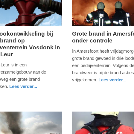
rookontwikkeling bij
Grote brand in Amersf
 brand op
onder controle
vrijdag,
jventerrein Vosdonk in
13.
In Amersfoort heeft vrijdagmor
-Leur
s
mei
grote brand gewoed in drie lood
2016
-Leur is in een
een bedrijventerrein. Volgens d
-
sverzamelgebouw aan de
brandweer is bij de brand asbes
08:02
weg een grote brand
vrijgekomen.
Lees verder...
oken.
Lees verder...
nieuws
utrecht
brandweer
Update:
er
09-
04-
2025
09:10