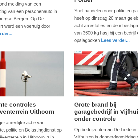
maart
vond melding van een
2018
Snel handelen door politie en pa
ting van een personenauto in
-
heeft op dinsdag 20 maart geleid
burgse Bergen. Op De
18:29
acht arrestaties en de inbesla
t werd een voertuig door
van 3600 kg hasj bij een bedrijf 
rder...
Update:
opslagboxen
Lees verder...
09-
nieuws
zuid-
politie
04-
holland
2025
09:10
hte controles
Grote brand bij
jventerrein Uithoorn
garagebedrijf in Vijfhu
ag,
donderdag,
onder controle
27.
 gezamenlijke actie van
er
juli
Op bedrijventerrein De Liede in
, politie en Belastingdienst op
2017
Vijfhuizen is donderdagmiddag 
ijventerrein in Uithoorn, zijn