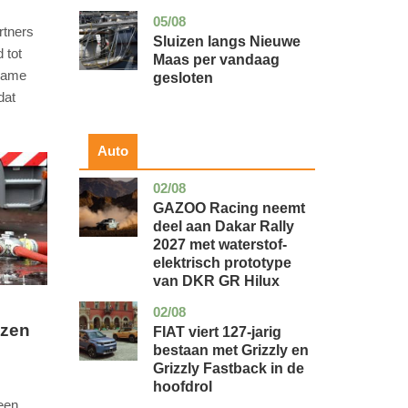
05/08
zuid-
nieuws
rtners
holland
Sluizen langs Nieuwe
 tot
Maas per vandaag
gname
gesloten
dat
Auto
02/08
auto
GAZOO Racing neemt
deel aan Dakar Rally
2027 met waterstof-
elektrisch prototype
van DKR GR Hilux
02/08
auto
izen
FIAT viert 127-jarig
bestaan met Grizzly en
Grizzly Fastback in de
hoofdrol
een