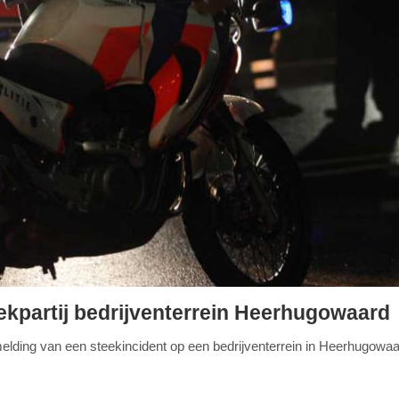
kpartij bedrijventerrein Heerhugowaard
lding van een steekincident op een bedrijventerrein in Heerhugowaa