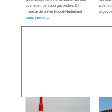
-
-
overleden persoon gevonden. Dit
woensda
22:05
08:14
maakte de politie Noord-Nederland
uitgevoe
nieuws
noord-
politie
Lees verder...
Update:
Update:
holland
nieuws
09-
09-
04-
04-
2025
2025
09:10
09:10