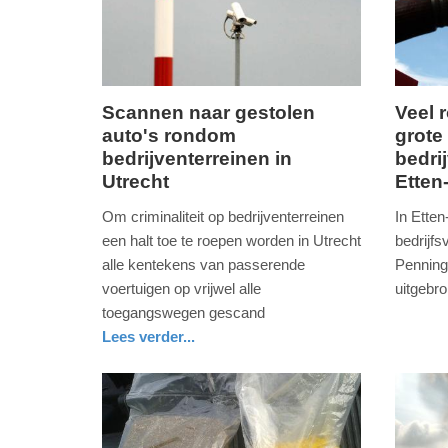
Scannen naar gestolen
Veel 
auto's rondom
grote
dinsdag,
vrijdag,
bedrijventerreinen in
bedri
25.
19.
Utrecht
Etten
juli
augustu
2017
2016
Om criminaliteit op bedrijventerreinen
In Etten
-
-
een halt toe te roepen worden in Utrecht
bedrijf
09:06
22:27
alle kentekens van passerende
Penning
voertuigen op vrijwel alle
uitgebr
Update:
Update:
nieuws
noord-
brandwe
toegangswegen gescand
09-
09-
brabant
Lees verder...
04-
04-
nieuws
utrecht
politie
2025
2025
09:10
09:10