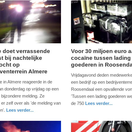
ie doet verrassende
Voor 30 miljoen euro 
t bij nachtelijke
cocaïne tussen lading
zaterdag,
ocht op
goederen in Roosenda
16.
jventerrein Almere
er
januari
Vrijdagavond deden medewerke
2021
ie in Almere reageerde in de
een bedrijf op een bedrijventerre
-
an donderdag op vrijdag op een
Roosendaal een opvallende von
09:37
l bijzondere melding. Ze
'Tussen een lading goederen we
er zelf over als 'de melding van
de 750
Lees verder...
Update:
nieuws
noord-
politie
n'.
Lees verder...
09-
brabant
d
04-
2025