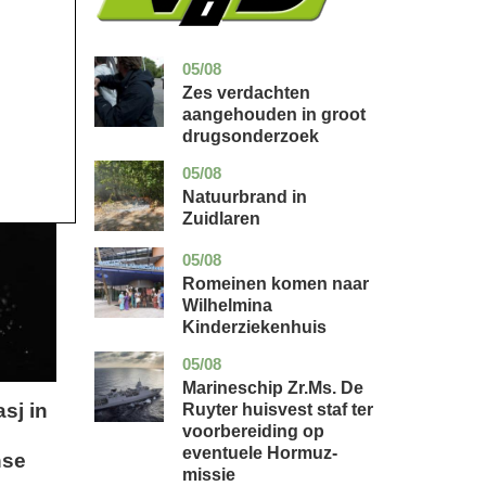
05/08
zuid-
nieuws
holland
Zes verdachten
aangehouden in groot
drugsonderzoek
05/08
drenthe
nieuws
Natuurbrand in
Zuidlaren
05/08
utrecht
nieuws
Romeinen komen naar
Wilhelmina
Kinderziekenhuis
05/08
zuid-
nieuws
holland
Marineschip Zr.Ms. De
asj in
Ruyter huisvest staf ter
voorbereiding op
eventuele Hormuz-
nse
missie