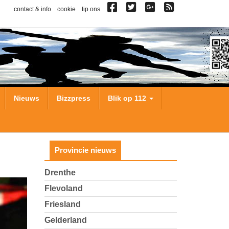
contact & info
cookie
tip ons
Nieuws
Bizzpress
Blik op 112
Provincie nieuws
Drenthe
Flevoland
Friesland
Gelderland