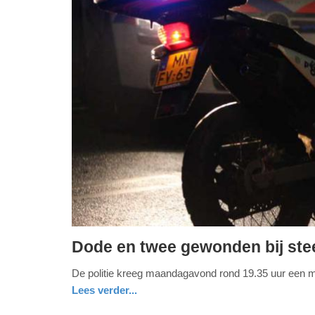
Dode en twee gewonden bij stee
maandag,
De politie kreeg maandagavond rond 19.35 uur een me
1.
Lees verder...
juni
2026