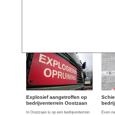
Explosief aangetroffen op
Schie
bedrijventerrein Oostzaan
bedri
woensdag,
vrijdag,
11.
17.
In Oostzaan is op een bedrijventerrein
Even na 