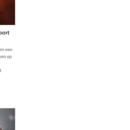
oort
gen een
sen op
e
t