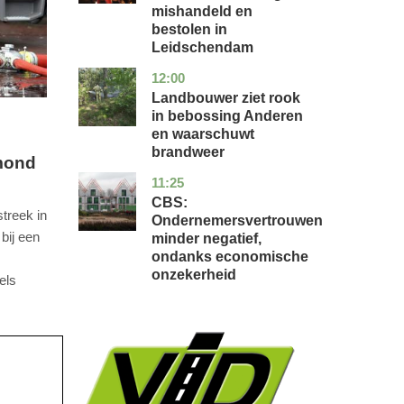
mishandeld en
bestolen in
Leidschendam
12:00
drenthe
nieuws
Landbouwer ziet rook
in bebossing Anderen
en waarschuwt
brandweer
rmond
11:25
zuid-
economie
holland
CBS:
treek in
Ondernemersvertrouwen
ij een
minder negatief,
ondanks economische
onzekerheid
els