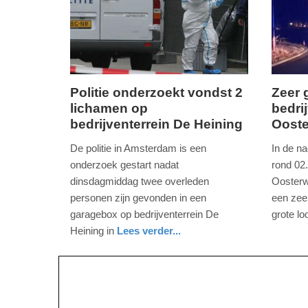
09:10
09:10
Politie onderzoekt vondst 2
Zeer 
lichamen op
bedri
dinsdag,
zondag,
bedrijventerrein De Heining
Oost
12.
1.
januari
maart
De politie in Amsterdam is een
In de n
2021
2020
onderzoek gestart nadat
rond 02.
-
-
dinsdagmiddag twee overleden
Oosterw
21:15
11:38
personen zijn gevonden in een
een zee
garagebox op bedrijventerrein De
grote lo
Update:
Update:
nieuws
friesland
brandwe
Heining in
Lees verder...
09-
09-
nieuws
noord-
politie
04-
04-
holland
2025
2025
09:10
09:10