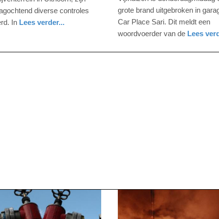
-
grote brand uitgebroken in garag
gochtend diverse controles
13:58
Car Place Sari. Dit meldt een
rd. In
Lees verder...
woordvoerder van de
Lees verd
Update:
nieuws
noord-
brandweer
09-
holland
04-
2025
09:10