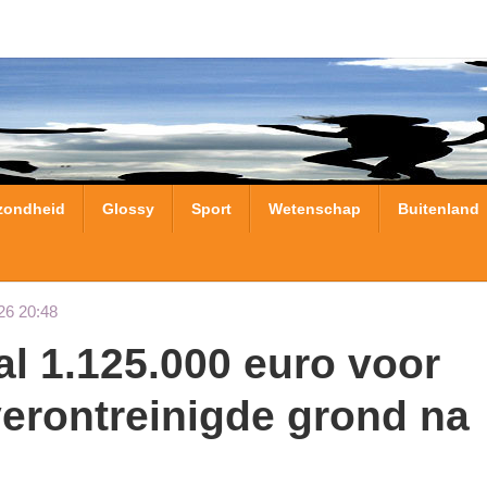
zondheid
Glossy
Sport
Wetenschap
Buitenland
26 20:48
verontreinigde grond na