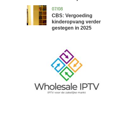
07/08
zuid-
economie
holland
CBS: Vergoeding
kinderopvang verder
gestegen in 2025
Image