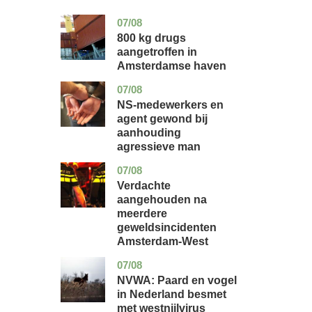
07/08
noord-
nieuws
holland
800 kg drugs
aangetroffen in
Amsterdamse haven
07/08
flevoland
nieuws
NS-medewerkers en
agent gewond bij
aanhouding
agressieve man
07/08
noord-
nieuws
holland
Verdachte
aangehouden na
meerdere
geweldsincidenten
Amsterdam-West
07/08
utrecht
nieuws
NVWA: Paard en vogel
in Nederland besmet
met westnijlvirus