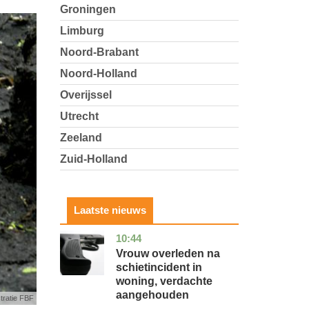
Groningen
Limburg
Noord-Brabant
Noord-Holland
Overijssel
Utrecht
Zeeland
Zuid-Holland
Laatste nieuws
10:44
zuid-
nieuws
holland
Vrouw overleden na
schietincident in
woning, verdachte
aangehouden
stratie FBF