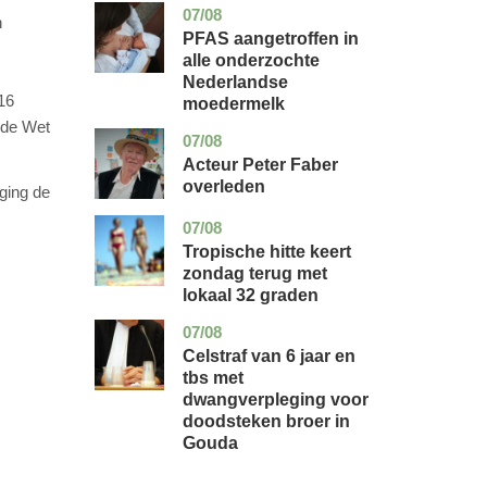
07/08
utrecht
gezondheid
n
PFAS aangetroffen in
alle onderzochte
Nederlandse
16
moedermelk
 de Wet
07/08
noord-
glossy
holland
Acteur Peter Faber
overleden
ging de
07/08
utrecht
nieuws
Tropische hitte keert
zondag terug met
lokaal 32 graden
07/08
zuid-
nieuws
holland
Celstraf van 6 jaar en
tbs met
dwangverpleging voor
doodsteken broer in
Gouda