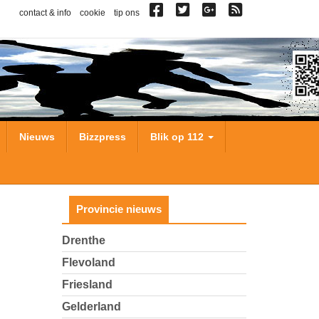
contact & info
cookie
tip ons
Nieuws
Bizzpress
Blik op 112
Provincie nieuws
Drenthe
Flevoland
Friesland
Gelderland