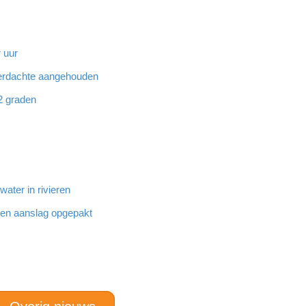
 uur
 verdachte aangehouden
32 graden
ater in rivieren
den aanslag opgepakt