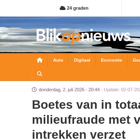
Overslaan
24 graden
en
naar
de
inhoud
gaan
Hoofdnavigatie
Auto
Digitaal
Economie
Ge
donderdag, 2. juli 2026 - 20:44
Update: 02-07-20
Boetes van in totaal 1.125.000 euro voor
milieufraude met 
intrekken verzet