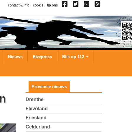
contact & info
cookie
tip ons
Nieuws
Bizzpress
Blik op 112
Provincie nieuws
Drenthe
Flevoland
Friesland
Gelderland