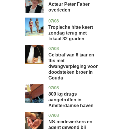
holland
Acteur Peter Faber
overleden
07/08
utrecht
nieuws
Tropische hitte keert
zondag terug met
lokaal 32 graden
07/08
zuid-
nieuws
holland
Celstraf van 6 jaar en
tbs met
dwangverpleging voor
doodsteken broer in
Gouda
07/08
noord-
nieuws
holland
800 kg drugs
aangetroffen in
Amsterdamse haven
07/08
flevoland
nieuws
NS-medewerkers en
agent gewond bij