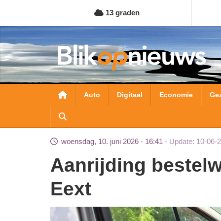
Overslaan
13 graden
en
naar
de
inhoud
gaan
Hoofdnavigatie
Auto
Digitaal
Economie
Ge
woensdag, 10. juni 2026 - 16:41
Update: 10-06-
Aanrijding bestelwagen en personenauto in
Eext