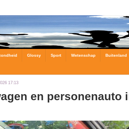
zondheid
Glossy
Sport
Wetenschap
Buitenland
2026 17:13