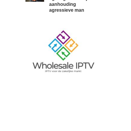
aanhouding
agressieve man
Image