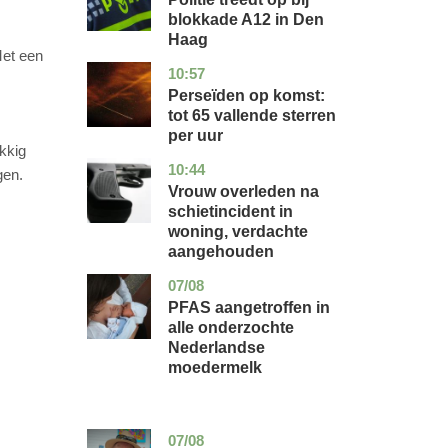
blokkade A12 in Den
Haag
Met een
10:57
utrecht
nieuws
Perseïden op komst:
tot 65 vallende sterren
per uur
kkig
10:44
zuid-
nieuws
gen.
holland
Vrouw overleden na
schietincident in
woning, verdachte
aangehouden
07/08
utrecht
gezondheid
PFAS aangetroffen in
alle onderzochte
Nederlandse
moedermelk
07/08
noord-
glossy