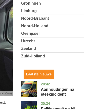
Groningen
Limburg
Noord-Brabant
Noord-Holland
Overijssel
Utrecht
Zeeland
Zuid-Holland
Laatste nieuws
20:42
utrecht
nieuws
Aanhoudingen na
 van Oost)
steekincident
ext.
20:34
zuid-
nieuws
holland
Politie treedt op bij