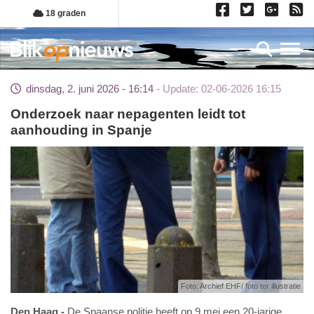
Overslaan
18 graden
en
naar
Toggl
de
inhoud
dinsdag, 2. juni 2026 - 16:14
Update: 02-06-2026 16:15
gaan
Onderzoek naar nepagenten leidt tot
aanhouding in Spanje
Foto: Archief EHF/ foto ter illustratie
Den Haag
De Spaanse politie heeft op 9 mei een 20-jarige