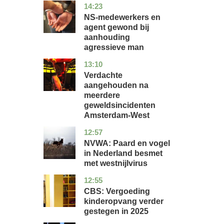
14:23
flevoland
nieuws
NS-medewerkers en
agent gewond bij
aanhouding
agressieve man
13:10
noord-
nieuws
holland
Verdachte
aangehouden na
meerdere
geweldsincidenten
Amsterdam-West
12:57
utrecht
nieuws
NVWA: Paard en vogel
in Nederland besmet
met westnijlvirus
12:55
zuid-
economie
holland
CBS: Vergoeding
kinderopvang verder
gestegen in 2025