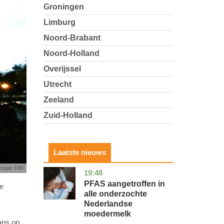
Groningen
Limburg
Noord-Brabant
Noord-Holland
Overijssel
Utrecht
Zeeland
Zuid-Holland
Laatste nieuws
stratie FBF
19:48
utrecht
gezondheid
PFAS aangetroffen in
de
alle onderzochte
Nederlandse
moedermelk
kans op