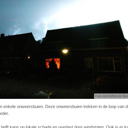
Foto: Archieffoto ter illu
n enkele onweersbuien. Deze onweersbuien trekken in de loop van 
rder.
e helft kans op lokale schade en overlast door windstoten. Ook is er 