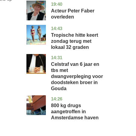
19:40
noord-
glossy
holland
Acteur Peter Faber
overleden
14:43
utrecht
nieuws
Tropische hitte keert
zondag terug met
lokaal 32 graden
14:31
zuid-
nieuws
holland
Celstraf van 6 jaar en
tbs met
dwangverpleging voor
doodsteken broer in
Gouda
14:26
noord-
nieuws
holland
800 kg drugs
aangetroffen in
Amsterdamse haven