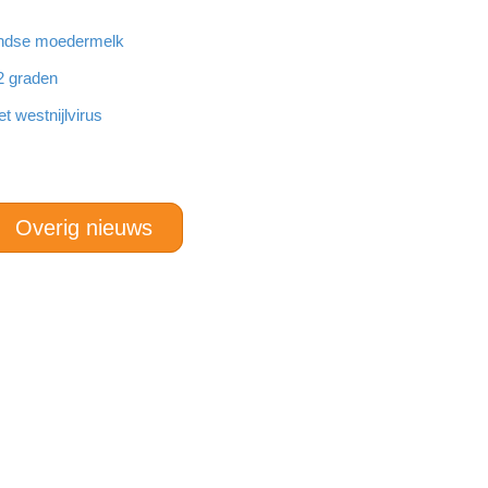
landse moedermelk
32 graden
 westnijlvirus
Overig nieuws