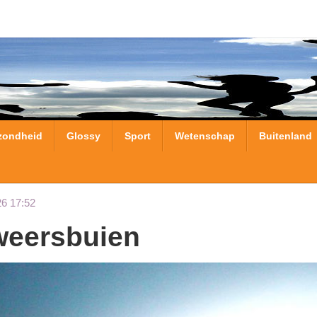
zondheid
Glossy
Sport
Wetenschap
Buitenland
26 17:52
nweersbuien