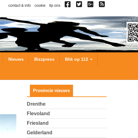
contact & info
cookie
tip ons
Nieuws
Bizzpress
Blik op 112
Provincie nieuws
Drenthe
Flevoland
Friesland
Gelderland