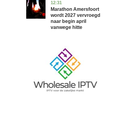
12:31
utrecht
nieuws
Marathon Amersfoort
wordt 2027 vervroegd
naar begin april
vanwege hitte
Image