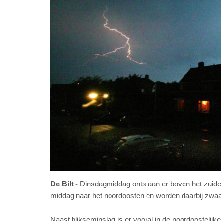
De Bilt
Dinsdagmiddag ontstaan er boven het zuide
middag naar het noordoosten en worden daarbij zwaa
Naast blikseminslag is er vooral in de noordoostelijk