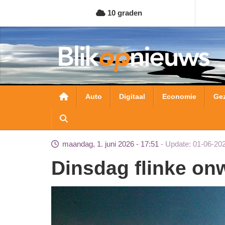
Overslaan
10 graden
en
naar
de
inhoud
gaan
Hoofdnavigatie
Auto
Digitaal
Economie
Ge
maandag, 1. juni 2026 - 17:51
Update: 01-06-20
Dinsdag flinke o