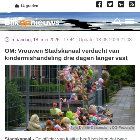
Overslaan
14 graden
en
naar
Toggl
de
inhoud
maandag, 18. mei 2026 - 17:44
Update: 18-05-2026 21:08
gaan
OM: Vrouwen Stadskanaal verdacht van
kindermishandeling drie dagen langer vast
Foto: Dennie Gaasendam / DG-Fotografie
Stadskanaal
De officier van justitie heeft besloten dat twee