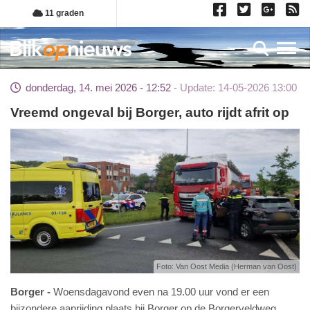
Overslaan
11 graden
en
naar
Toggl
de
inhoud
donderdag, 14. mei 2026 - 12:52
Update: 14-05-2026 13:00
gaan
Vreemd ongeval bij Borger, auto rijdt afrit op
Foto: Van Oost Media (Herman van Oost)
Borger
Woensdagavond even na 19.00 uur vond er een
bijzondere aanrijding plaats bij Borger op de Borgerveldweg.