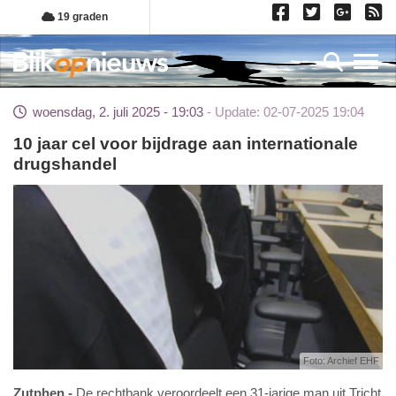
Overslaan
19 graden
en
naar
Toggl
de
inhoud
woensdag, 2. juli 2025 - 19:03
Update: 02-07-2025 19:04
gaan
10 jaar cel voor bijdrage aan internationale
drugshandel
Foto: Archief EHF
Zutphen
De rechtbank veroordeelt een 31-jarige man uit Tricht