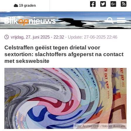
Overslaan
19 graden
en
naar
Toggl
de
inhoud
vrijdag, 27. juni 2025 - 22:32
Update: 27-06-2025 22:46
gaan
Celstraffen geëist tegen drietal voor
sextortion: slachtoffers afgeperst na contact
met sekswebsite
Foto: Archief EHF / foto ter illustratie