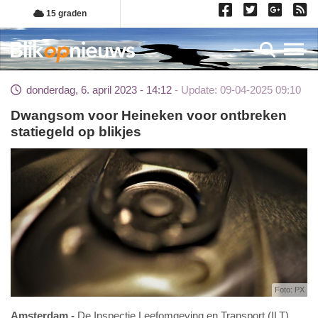
Overslaan
15 graden
en
naar
Toggl
de
inhoud
donderdag, 6. april 2023 - 14:12
Update: 09-04-2025 09:10
gaan
Dwangsom voor Heineken voor ontbreken
statiegeld op blikjes
Foto: PX
Amsterdam
De Inspectie Leefomgeving en Transport (ILT)