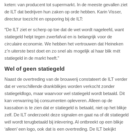
keten: van producent tot supermarkt. In de meeste gevallen ziet
de ILT dat bedrijven hun zaken op orde hebben. Karin Visser,
directeur toezicht en opsporing bij de ILT:
“De ILT ziet er scherp op toe dat de wet wordt nageleefd, want
statiegeld helpt tegen zwerfafval en is belangrijk voor de
circulaire economie. We hebben het vertrouwen dat Heineken
z’n uiterste best doet en zo snel als mogelijk al haar blik mét
statiegeld in de markt heeft.”
Wel of geen statiegeld
Naast de overtreding van de brouwerij constateert de ILT verder
dat er verschillende drankblikjes worden verkocht zonder
statiegeldlogo, maar waarvoor wel statiegeld wordt betaald. Dit
kan verwarring bij consumenten opleveren. Alleen op de
kassabon is te zien dat er statiegeld is betaald, niet op het blikje
zelf. De ILT onderzoekt deze signalen en gaat na of dit statiegeld
wél wordt terugbetaald bij inlevering. Al ontbreekt op een blikje
‘alleen’ een logo, ook dat is een overtreding. De ILT bekijkt