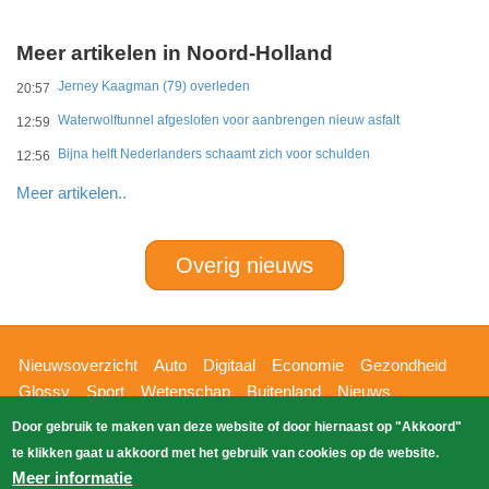
Meer artikelen in Noord-Holland
Jerney Kaagman (79) overleden
20:57
Waterwolftunnel afgesloten voor aanbrengen nieuw asfalt
12:59
Bijna helft Nederlanders schaamt zich voor schulden
12:56
Meer artikelen..
Overig nieuws
Hoofdnavigatie
Nieuwsoverzicht
Auto
Digitaal
Economie
Gezondheid
Glossy
Sport
Wetenschap
Buitenland
Nieuws
Bizzpress
Blik op 112
Provincies
Weekoverzicht
Door gebruik te maken van deze website of door hiernaast op "Akkoord"
Copyright Blik Op Nieuws 2026
gehost
Zoeken
te klikken gaat u akkoord met het gebruik van cookies op de website.
EK-Media.nl
door
Meer informatie