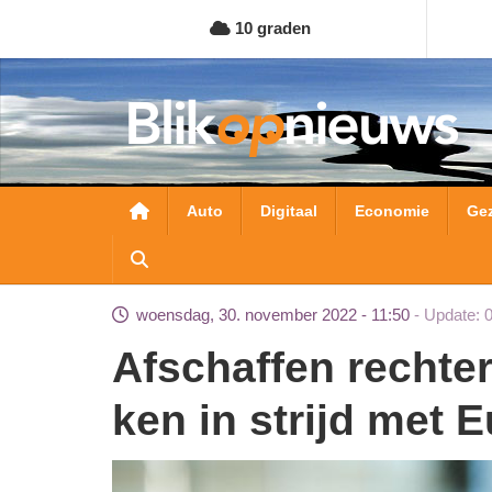
Overslaan
10 graden
en
naar
de
inhoud
gaan
Hoofdnavigatie
Auto
Digitaal
Economie
Ge
woensdag, 30. november 2022 - 11:50
Update: 
Af­schaf­fen rech­ter­lij­ke dwang­som in asiel­za­
ken in strijd met E