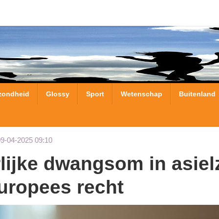
zondheid
Glossy
Sport
Wetenschap
Buitenland
09-04-2025 09:10
u­ro­pees recht