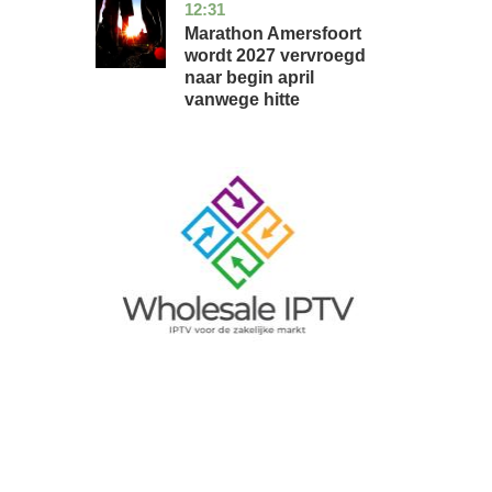
12:31
utrecht
nieuws
Marathon Amersfoort
wordt 2027 vervroegd
naar begin april
vanwege hitte
Image