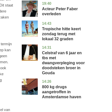
19:40
noord-
glossy
Dit staat
holland
Acteur Peter Faber
dere
overleden
lzaken
14:43
utrecht
nieuws
Tropische hitte keert
zondag terug met
lokaal 32 graden
 termijn
14:31
zuid-
nieuws
oep kan
holland
Celstraf van 6 jaar en
 geen
tbs met
emen.
dwangverpleging voor
doodsteken broer in
 ook
Gouda
jke
ng
14:26
noord-
nieuws
holland
800 kg drugs
aangetroffen in
Amsterdamse haven
sel van