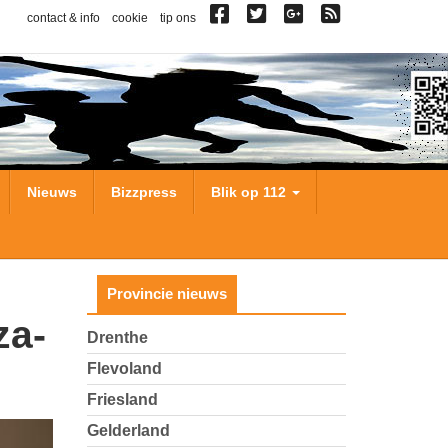
contact & info
cookie
tip ons
Nieuws
Bizzpress
Blik op 112
Provincie nieuws
Drenthe
Flevoland
Friesland
Gelderland