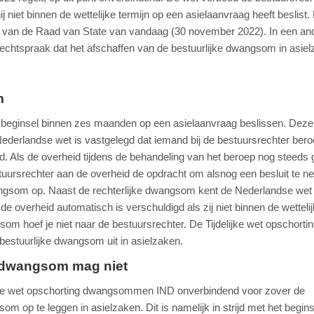
niet binnen de wettelijke termijn op een asielaanvraag heeft beslist. 
ak van de Raad van State van vandaag (30 november 2022). In een an
rechtspraak dat het afschaffen van de bestuurlijke dwangsom in asie
m
in beginsel binnen zes maanden op een asielaanvraag beslissen. Deze
e Nederlandse wet is vastgelegd dat iemand bij de bestuursrechter ber
id. Als de overheid tijdens de behandeling van het beroep nog steeds
tuursrechter aan de overheid de opdracht om alsnog een besluit te n
wangsom op. Naast de rechterlijke dwangsom kent de Nederlandse wet
 overheid automatisch is verschuldigd als zij niet binnen de wetteli
som hoef je niet naar de bestuursrechter. De Tijdelijke wet opschorti
bestuurlijke dwangsom uit in asielzaken.
ke dwangsom mag niet
lijke wet opschorting dwangsommen IND onverbindend voor zover de
om op te leggen in asielzaken. Dit is namelijk in strijd met het begin