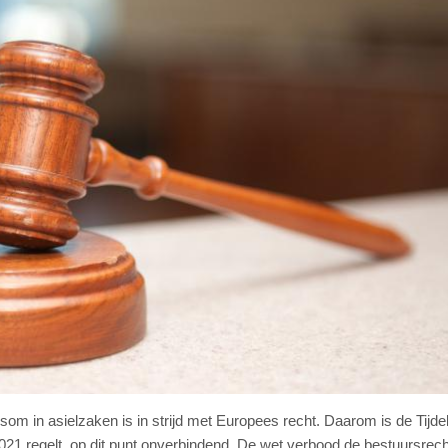
som in asielzaken is in strijd met Europees recht. Daarom is de Tijdel
021 regelt, op dit punt onverbindend. De wet verbood de bestuursrec