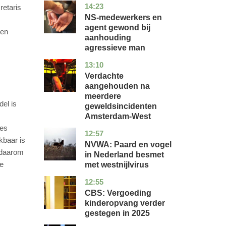
14:23
flevoland
nieuws
retaris
NS-medewerkers en
agent gewond bij
een
aanhouding
agressieve man
13:10
noord-
nieuws
holland
Verdachte
aangehouden na
meerdere
el is
geweldsincidenten
Amsterdam-West
res
12:57
utrecht
nieuws
kbaar is
NVWA: Paard en vogel
 daarom
in Nederland besmet
ve
met westnijlvirus
12:55
zuid-
economie
holland
CBS: Vergoeding
kinderopvang verder
gestegen in 2025