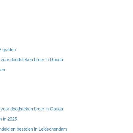
32 graden
g voor doodsteken broer in Gouda
ven
g voor doodsteken broer in Gouda
n in 2025
ndeld en bestolen in Leidschendam