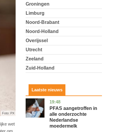
Groningen
Limburg
Noord-Brabant
Noord-Holland
Overijssel
Utrecht
Zeeland
Zuid-Holland
Laatste nieuws
19:48
utrecht
gezondheid
PFAS aangetroffen in
Foto: PX
alle onderzochte
Nederlandse
ijke wet
moedermelk
hter om