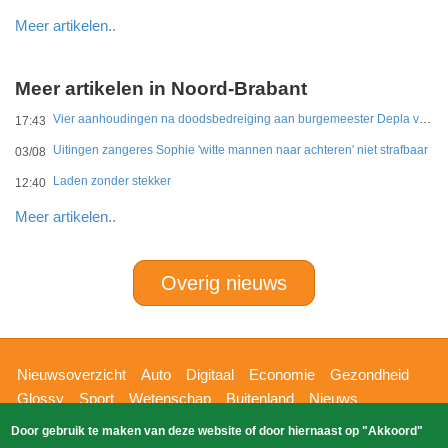
Meer artikelen..
Meer artikelen in Noord-Brabant
Vier aanhoudingen na doodsbedreiging aan burgemeester Depla van Breda
17:43
Uitingen zangeres Sophie 'witte mannen naar achteren' niet strafbaar
03/08
Laden zonder stekker
12:40
Meer artikelen..
Overig nieuws
Hoofdnavigatie
Nieuwsoverzicht
Auto
Digitaal
Economie
Gezondheid
Glossy
Sport
Wetenschap
Buitenland
Nieuws
Bizzpress
Blik op 112
Provincies
Weekoverzicht
Door gebruik te maken van deze website of door hiernaast op "Akkoord"
Copyright Blik Op Nieuws 2026
gehost
Zoeken