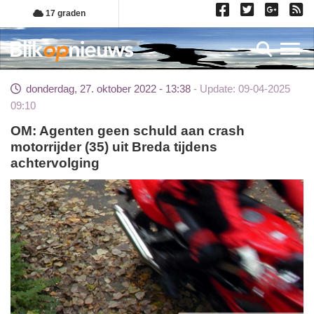
Overslaan
17 graden
en
naar
Toggl
de
inhoud
donderdag, 27. oktober 2022 - 13:38
Update: 09-04-2025
gaan
09:10
OM: Agenten geen schuld aan crash
motorrijder (35) uit Breda tijdens
achtervolging