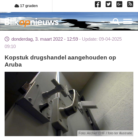
Overslaan
17 graden
en
naar
Toggl
de
inhoud
donderdag, 3. maart 2022 - 12:59
Update: 09-04-2025
gaan
09:10
Kopstuk drugshandel aangehouden op
Aruba
Foto: Archief EHF / foto ter illustratie