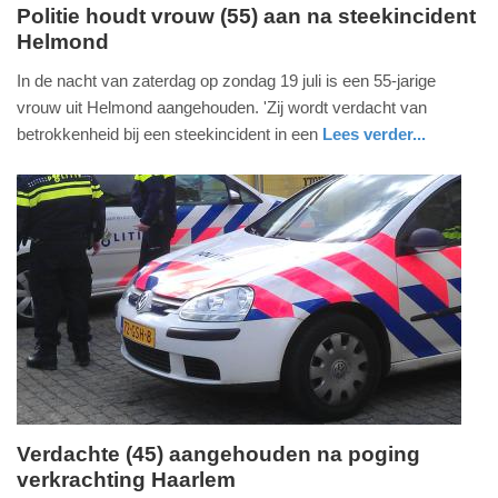
Politie houdt vrouw (55) aan na steekincident
Helmond
zondag,
19.
In de nacht van zaterdag op zondag 19 juli is een 55-jarige
juli
vrouw uit Helmond aangehouden. 'Zij wordt verdacht van
2026
betrokkenheid bij een steekincident in een
Lees verder...
-
nieuws
noord-
politie
19:32
brabant
Update:
19-
07-
2026
19:36
Verdachte (45) aangehouden na poging
verkrachting Haarlem
zaterdag,