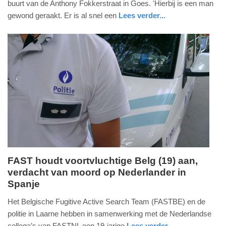
buurt van de Anthony Fokkerstraat in Goes. 'Hierbij is een man
2026
gewond geraakt. Er is al snel een
Lees verder...
-
nieuws
zeeland
politie
16:53
Update:
27-
06-
2026
17:00
FAST houdt voortvluchtige Belg (19) aan,
verdacht van moord op Nederlander in
zaterdag,
Spanje
27.
juni
Het Belgische Fugitive Active Search Team (FASTBE) en de
2026
politie in Laarne hebben in samenwerking met de Nederlandse
-
collega’s van FASTNL een 19-jarige
Lees verder...