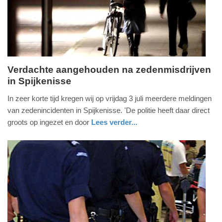
Verdachte aangehouden na zedenmisdrijven
in Spijkenisse
zaterdag,
4.
In zeer korte tijd kregen wij op vrijdag 3 juli meerdere meldingen
juli
van zedenincidenten in Spijkenisse. 'De politie heeft daar direct
2026
groots op ingezet en door
Lees verder...
-
nieuws
zuid-
politie
14:07
holland
Update:
04-
07-
2026
16:42