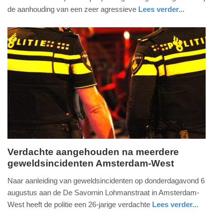
2026
de aanhouding van een zeer agressieve
Lees verder...
-
nieuws
flevoland
politie
14:23
Update:
07-
08-
2026
14:25
Verdachte aangehouden na meerdere
geweldsincidenten Amsterdam-West
vrijdag,
7.
Naar aanleiding van geweldsincidenten op donderdagavond 6
augustus
augustus aan de De Savornin Lohmanstraat in Amsterdam-
2026
West heeft de politie een 26-jarige verdachte
Lees verder...
-
nieuws
noord-
politie