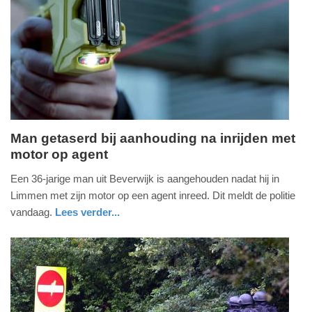
05-
08-
2026
16:26
Man getaserd bij aanhouding na inrijden met
motor op agent
dinsdag,
4.
Een 36-jarige man uit Beverwijk is aangehouden nadat hij in
augustus
Limmen met zijn motor op een agent inreed. Dit meldt de politie
2026
vandaag.
Lees verder...
-
nieuws
noord-
politie
18:23
holland
Update:
04-
08-