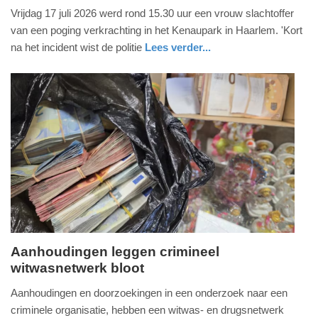
18.
Vrijdag 17 juli 2026 werd rond 15.30 uur een vrouw slachtoffer
juli
van een poging verkrachting in het Kenaupark in Haarlem. 'Kort
2026
na het incident wist de politie
Lees verder...
-
nieuws
noord-
politie
17:29
holland
Update:
18-
07-
2026
18:18
Aanhoudingen leggen crimineel
witwasnetwerk bloot
vrijdag,
17.
Aanhoudingen en doorzoekingen in een onderzoek naar een
juli
criminele organisatie, hebben een witwas- en drugsnetwerk