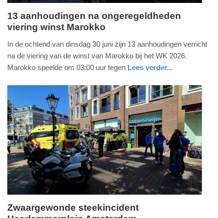
13 aanhoudingen na ongeregeldheden
viering winst Marokko
dinsdag,
30.
In de ochtend van dinsdag 30 juni zijn 13 aanhoudingen verricht
juni
na de viering van de winst van Marokko bij het WK 2026.
2026
Marokko speelde om 03:00 uur tegen
Lees verder...
-
nieuws
zuid-
politie
10:19
holland
Update:
30-
06-
2026
10:21
Zwaargewonde steekincident