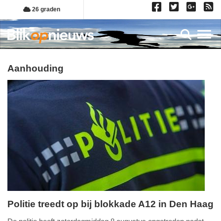
Overslaan
26 graden
en
naar
Toggl
de
inhoud
gaan
aanhouding
Politie treedt op bij blokkade A12 in Den Haag
zaterdag,