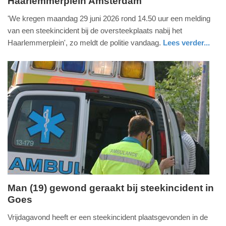
Haarlemmerplein Amsterdam
maandag,
29.
'We kregen maandag 29 juni 2026 rond 14.50 uur een melding
juni
van een steekincident bij de oversteekplaats nabij het
2026
Haarlemmerplein', zo meldt de politie vandaag.
Lees verder...
-
nieuws
noord-
politie
15:22
holland
Update:
29-
06-
2026
17:53
Man (19) gewond geraakt bij steekincident in
Goes
zaterdag,
27.
Vrijdagavond heeft er een steekincident plaatsgevonden in de
juni