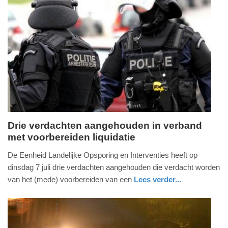
Update:
14-
07-
2026
18:25
Drie verdachten aangehouden in verband
met voorbereiden liquidatie
donderdag,
9.
De Eenheid Landelijke Opsporing en Interventies heeft op
juli
dinsdag 7 juli drie verdachten aangehouden die verdacht worden
2026
van het (mede) voorbereiden van een
Lees verder...
-
nieuws
noord-
politie
13:37
holland
Update: