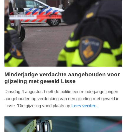
13:10
holland
Update:
07-
08-
2026
13:13
Minderjarige verdachte aangehouden voor
gijzeling met geweld Lisse
woensdag,
5.
Dinsdag 4 augustus heeft de politie een minderjarige jongen
augustus
aangehouden op verdenking van een gijzeling met geweld in
2026
Lisse. 'Die gijzeling vond plaats op
Lees verder...
-
nieuws
zuid-
politie
16:01
holland
Update: