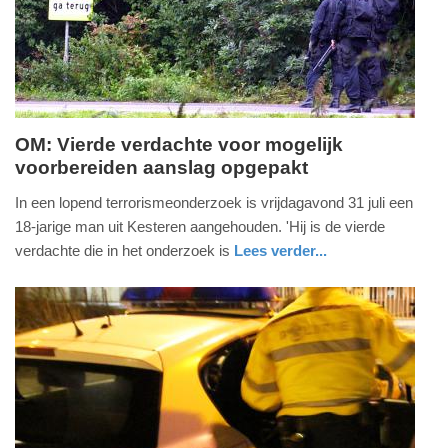
2026
18:35
OM: Vierde verdachte voor mogelijk
voorbereiden aanslag opgepakt
dinsdag,
4.
In een lopend terrorismeonderzoek is vrijdagavond 31 juli een
augustus
18-jarige man uit Kesteren aangehouden. 'Hij is de vierde
2026
verdachte die in het onderzoek is
Lees verder...
-
nieuws
gelderland
14:58
Update:
04-
08-
2026
15:32