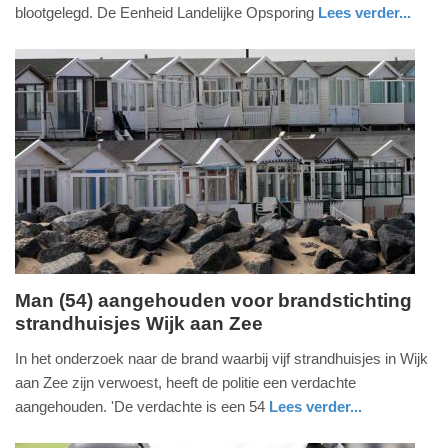
2026
blootgelegd. De Eenheid Landelijke Opsporing
Lees verder...
-
nieuws
zuid-
politie
11:19
holland
Update:
17-
07-
2026
11:25
Man (54) aangehouden voor brandstichting
strandhuisjes Wijk aan Zee
dinsdag,
14.
In het onderzoek naar de brand waarbij vijf strandhuisjes in Wijk
juli
aan Zee zijn verwoest, heeft de politie een verdachte
2026
aangehouden. 'De verdachte is een 54
Lees verder...
-
nieuws
noord-
politie
15:45
holland