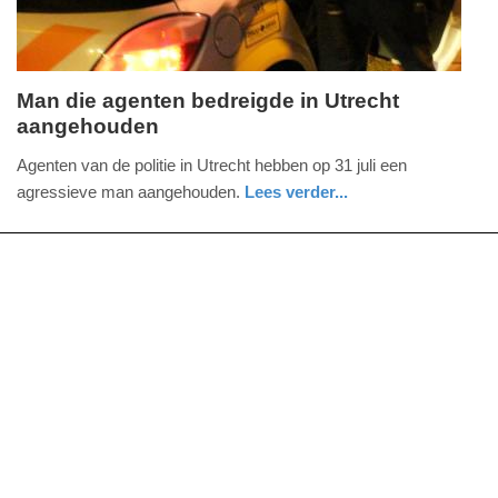
Man die agenten bedreigde in Utrecht
aangehouden
zaterdag,
1.
Agenten van de politie in Utrecht hebben op 31 juli een
augustus
agressieve man aangehouden.
Lees verder...
2026
nieuws
utrecht
politie
-
15:51
Update:
01-
08-
2026
15:53