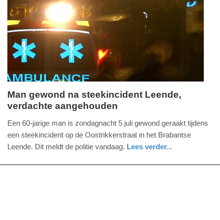
09-
07-
2026
13:39
Man gewond na steekincident Leende,
verdachte aangehouden
zondag,
5.
Een 60-jarige man is zondagnacht 5 juli gewond geraakt tijdens
juli
een steekincident op de Oostrikkerstraat in het Brabantse
2026
Leende. Dit meldt de politie vandaag.
Lees verder...
-
nieuws
noord-
politie
17:43
brabant
Update:
05-
07-