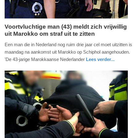
Voortvluchtige man (43) meldt zich vrijwillig
uit Marokko om straf uit te zitten
dinsdag,
30.
Een man die in Nederland nog ruim drie jaar cel moet uitzitten is
juni
maandag na aankomst uit Marokko op Schiphol aangehouden.
2026
'De 43-jarige Marokkaanse Nederlander
Lees verder...
-
nieuws
noord-
18:23
holland
Update:
30-
06-
2026
18:27