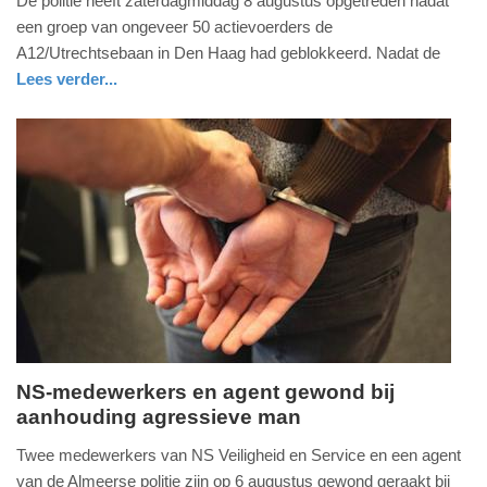
De politie heeft zaterdagmiddag 8 augustus opgetreden nadat
8.
een groep van ongeveer 50 actievoerders de
augustus
A12/Utrechtsebaan in Den Haag had geblokkeerd. Nadat de
2026
Lees verder...
-
nieuws
zuid-
politie
20:34
holland
Update:
08-
08-
2026
20:36
NS-medewerkers en agent gewond bij
aanhouding agressieve man
vrijdag,
7.
Twee medewerkers van NS Veiligheid en Service en een agent
augustus
van de Almeerse politie zijn op 6 augustus gewond geraakt bij