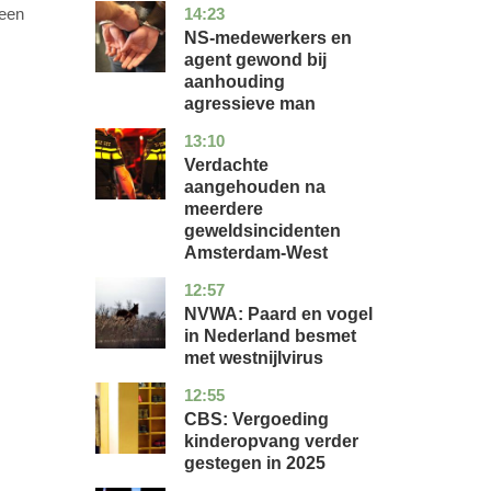
14:23
 een
flevoland
nieuws
NS-medewerkers en
agent gewond bij
aanhouding
agressieve man
13:10
noord-
nieuws
holland
Verdachte
aangehouden na
meerdere
geweldsincidenten
Amsterdam-West
12:57
utrecht
nieuws
NVWA: Paard en vogel
in Nederland besmet
met westnijlvirus
12:55
zuid-
economie
holland
CBS: Vergoeding
kinderopvang verder
gestegen in 2025