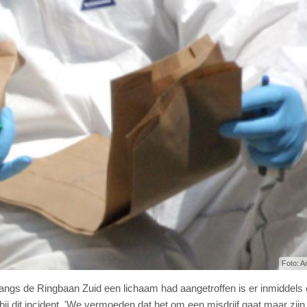
Foto: A
t langs de Ringbaan Zuid een lichaam had aangetroffen is er inmiddels
 dit incident. 'We vermoeden dat het om een misdrijf gaat maar zijn