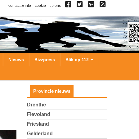
contact & info
cookie
tip ons
Nieuws
Bizzpress
Blik op 112
Provincie nieuws
Drenthe
Flevoland
Friesland
Gelderland