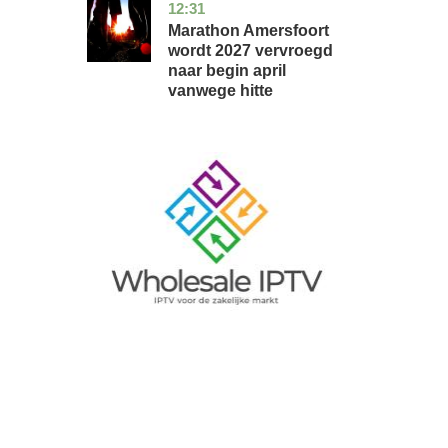
12:31
utrecht
nieuws
Marathon Amersfoort
wordt 2027 vervroegd
naar begin april
vanwege hitte
Image