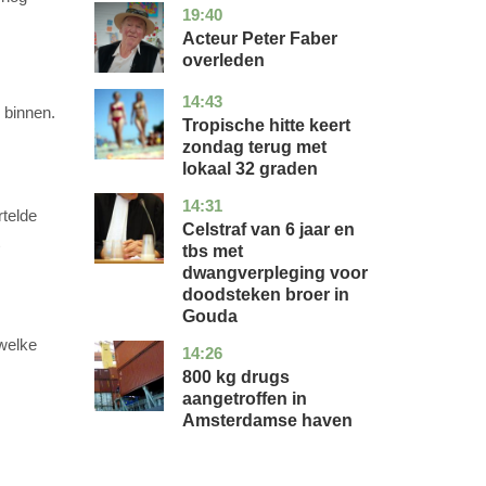
19:40
noord-
glossy
holland
Acteur Peter Faber
overleden
14:43
utrecht
nieuws
 binnen.
Tropische hitte keert
zondag terug met
lokaal 32 graden
14:31
zuid-
nieuws
rtelde
holland
Celstraf van 6 jaar en
tbs met
dwangverpleging voor
doodsteken broer in
Gouda
 welke
14:26
noord-
nieuws
holland
800 kg drugs
aangetroffen in
Amsterdamse haven