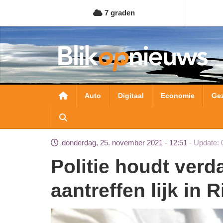
Overslaan
7 graden
en
naar
de
inhoud
gaan
Hoofdnavigatie
Auto
Digitaal
Economie
Ge
donderdag, 25. november 2021 - 12:51
Update: 
Politie houdt verdachte (37) aan na
aantreffen lijk in