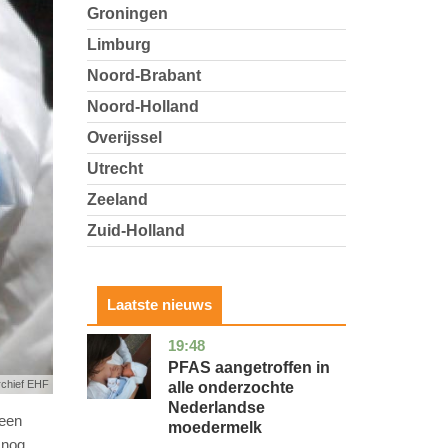
Groningen
Limburg
Noord-Brabant
Noord-Holland
Overijssel
Utrecht
Zeeland
Zuid-Holland
Laatste nieuws
19:48
utrecht
gezondheid
PFAS aangetroffen in
rchief EHF
alle onderzochte
Nederlandse
 een
moedermelk
 nog