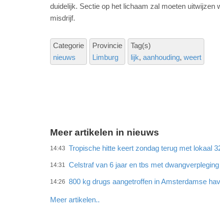
duidelijk. Sectie op het lichaam zal moeten uitwijzen
misdrijf.
Categorie
Provincie
Tag(s)
nieuws
Limburg
lijk
aanhouding
weert
Meer artikelen in nieuws
Tropische hitte keert zondag terug met lokaal 
14:43
Celstraf van 6 jaar en tbs met dwangverplegin
14:31
800 kg drugs aangetroffen in Amsterdamse ha
14:26
Meer artikelen..