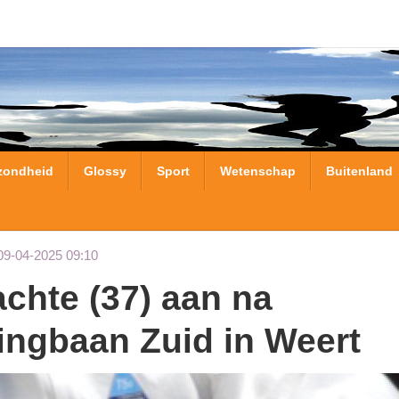
zondheid
Glossy
Sport
Wetenschap
Buitenland
09-04-2025 09:10
 Ringbaan Zuid in Weert