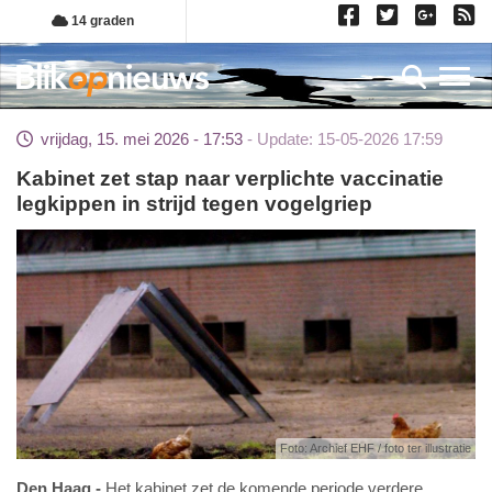
Overslaan
14 graden
en
naar
Toggl
de
inhoud
vrijdag, 15. mei 2026 - 17:53
Update: 15-05-2026 17:59
gaan
Kabinet zet stap naar verplichte vaccinatie
legkippen in strijd tegen vogelgriep
Foto: Archief EHF / foto ter illustratie
Den Haag
Het kabinet zet de komende periode verdere