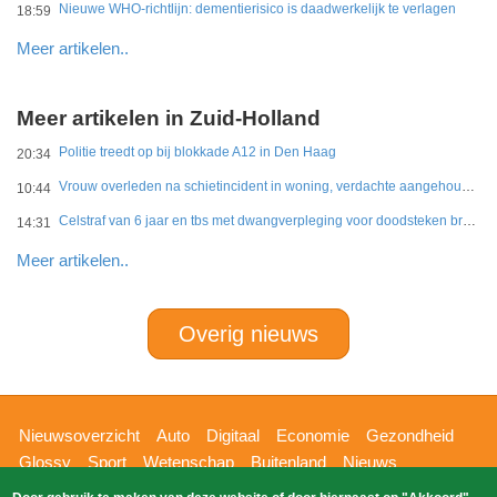
Nieuwe WHO-richtlijn: dementierisico is daadwerkelijk te verlagen
18:59
Meer artikelen..
Meer artikelen in Zuid-Holland
Politie treedt op bij blokkade A12 in Den Haag
20:34
Vrouw overleden na schietincident in woning, verdachte aangehouden
10:44
Celstraf van 6 jaar en tbs met dwangverpleging voor doodsteken broer in Gouda
14:31
Meer artikelen..
Overig nieuws
Hoofdnavigatie
Nieuwsoverzicht
Auto
Digitaal
Economie
Gezondheid
Glossy
Sport
Wetenschap
Buitenland
Nieuws
Bizzpress
Blik op 112
Provincies
Weekoverzicht