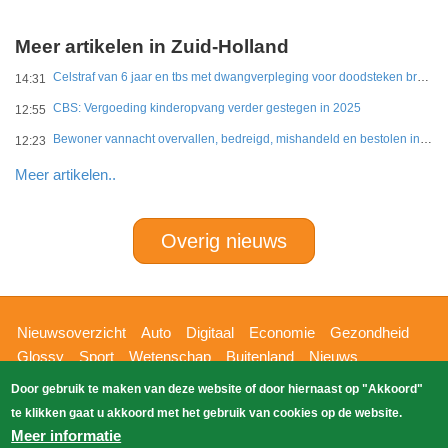
Meer artikelen in Zuid-Holland
Celstraf van 6 jaar en tbs met dwangverpleging voor doodsteken broer in Gouda
14:31
CBS: Vergoeding kinderopvang verder gestegen in 2025
12:55
Bewoner vannacht overvallen, bedreigd, mishandeld en bestolen in Leidschendam
12:23
Meer artikelen..
Overig nieuws
Hoofdnavigatie
Nieuwsoverzicht
Auto
Digitaal
Economie
Gezondheid
Glossy
Sport
Wetenschap
Buitenland
Nieuws
Bizzpress
Blik op 112
Provincies
Weekoverzicht
Door gebruik te maken van deze website of door hiernaast op "Akkoord"
Copyright Blik Op Nieuws 2026
gehost
Zoeken
te klikken gaat u akkoord met het gebruik van cookies op de website.
EK-Media.nl
door
Meer informatie