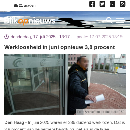
Overslaan
21 graden
en
naar
Toggl
de
inhoud
donderdag, 17. juli 2025 - 13:17
Update: 17-07-2025 13:19
gaan
Werkloosheid in juni opnieuw 3,8 procent
Foto: Archieffoto ter illustratie FBF
Den Haag
In juni 2025 waren er 386 duizend werklozen. Dat is
3,8 procent van de beroepsbevolking, net als in de twee