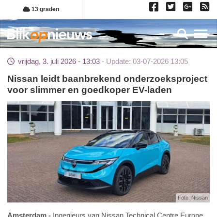
Overslaan
13 graden
en
naar
Toggl
de
inhoud
vrijdag, 3. juli 2026 - 13:03
Update: 03-07-2026 13:05
gaan
Nissan leidt baanbrekend onderzoeksproject
voor slimmer en goedkoper EV-laden
Foto: Nissan
Amsterdam
Ingenieurs van Nissan Technical Centre Europe