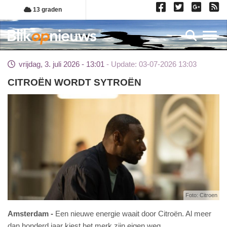
Overslaan
13 graden
en
naar
Toggl
de
inhoud
vrijdag, 3. juli 2026 - 13:01
Update: 03-07-2026 13:03
gaan
CITROËN WORDT SYTROËN
Foto: Citroen
Amsterdam
Een nieuwe energie waait door Citroën. Al meer
dan honderd jaar kiest het merk zijn eigen weg.