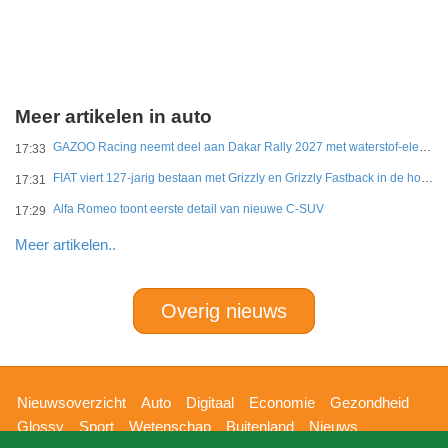
Meer artikelen in auto
GAZOO Racing neemt deel aan Dakar Rally 2027 met waterstof-elektrisch prototype van DKR GR Hilux
17:33
FIAT viert 127-jarig bestaan met Grizzly en Grizzly Fastback in de hoofdrol
17:31
Alfa Romeo toont eerste detail van nieuwe C-SUV
17:29
Meer artikelen..
Overig nieuws
Hoofdnavigatie
Nieuwsoverzicht
Auto
Digitaal
Economie
Gezondheid
Glossy
Sport
Wetenschap
Buitenland
Nieuws