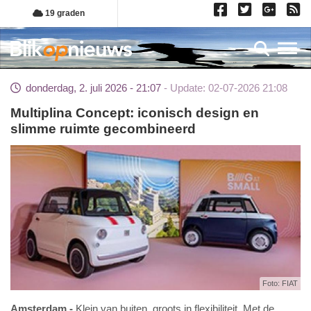
Overslaan
19 graden
en
naar
Toggl
de
inhoud
donderdag, 2. juli 2026 - 21:07
Update: 02-07-2026 21:08
gaan
Multiplina Concept: iconisch design en
slimme ruimte gecombineerd
Foto: FIAT
Amsterdam
Klein van buiten, groots in flexibiliteit. Met de