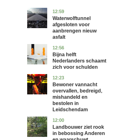
12:59
noord-
nieuws
holland
Waterwolftunnel
afgesloten voor
aanbrengen nieuw
asfalt
12:56
noord-
economie
holland
Bijna helft
Nederlanders schaamt
zich voor schulden
12:23
zuid-
nieuws
holland
Bewoner vannacht
overvallen, bedreigd,
mishandeld en
bestolen in
Leidschendam
12:00
drenthe
nieuws
Landbouwer ziet rook
in bebossing Anderen
en waarschuwt