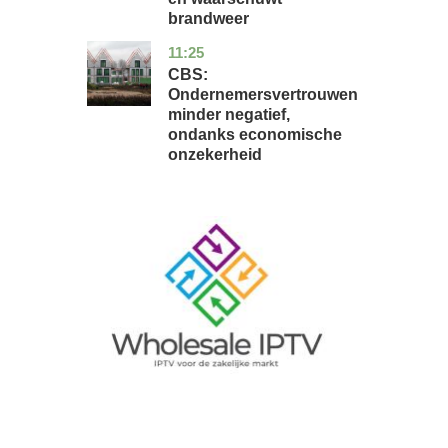
brandweer
11:25
zuid-
economie
holland
CBS:
Ondernemersvertrouwen
minder negatief,
ondanks economische
onzekerheid
Image