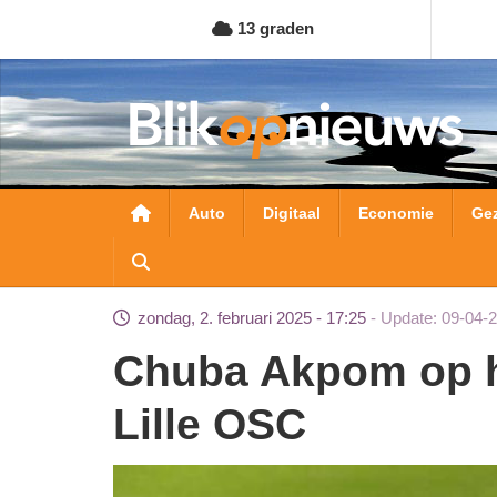
Overslaan
13 graden
en
naar
de
inhoud
gaan
Hoofdnavigatie
Auto
Digitaal
Economie
Ge
zondag, 2. februari 2025 - 17:25
Update: 09-04-
Chuba Akpom op huurbasis van Ajax naar
Lille OSC