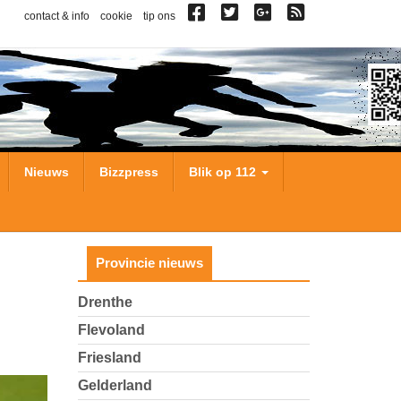
contact & info
cookie
tip ons
Nieuws
Bizzpress
Blik op 112
Provincie nieuws
Drenthe
Flevoland
Friesland
Gelderland