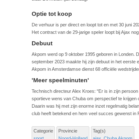
Optie tot koop
De verhuur is per direct en loopt tot en met 30 juni
Het contract van de 29-jarige speler loopt bij Ajax nog
Debuut
Akpom werd op 9 oktober 1995 geboren in Londen. D
september 2023 maakte hij zijn debuut in het eerste elf
Akpom in Amsterdamse dienst 68 officiële wedstrijden
'Meer speelminuten'
Technisch directeur Alex Kroes: “Er is in zijn persoo
sportieve wens van Chuba om perspectief te krijgen 
Daarin was hij met zijn enorme inzet regelmatig belan
club heeft betekend en hem veel succes gewenst in F
Categorie
Provincie
Tag(s)
sport
Noord-Holland
ajax
Chuba Akpom