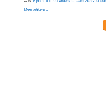
Bijna helft Nederlanders schaamt zich voor sc
12:56
Meer artikelen..