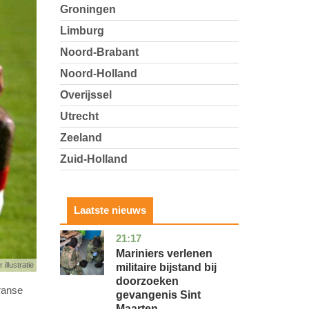
Groningen
Limburg
Noord-Brabant
Noord-Holland
Overijssel
Utrecht
Zeeland
Zuid-Holland
Laatste nieuws
21:17
buitenland
Mariniers verlenen
 illustratie
militaire bijstand bij
doorzoeken
ranse
gevangenis Sint
Maarten