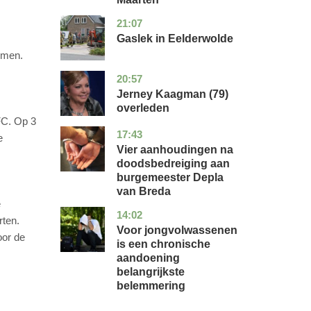
21:07
drenthe
nieuws
Gaslek in Eelderwolde
nomen.
20:57
noord-
glossy
holland
Jerney Kaagman (79)
overleden
FC. Op 3
17:43
noord-
nieuws
e
brabant
Vier aanhoudingen na
doodsbedreiging aan
burgemeester Depla
van Breda
e
14:02
utrecht
gezondheid
rten.
Voor jongvolwassenen
oor de
is een chronische
aandoening
belangrijkste
belemmering