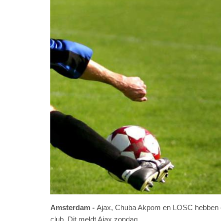
Amsterdam
Ajax, Chuba Akpom en LOSC hebben ov
club. Dit meldt Ajax zondag.