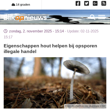
Overslaan
14 graden
en
naar
Toggl
de
inhoud
zondag, 2. november 2025 - 15:14
Update: 02-11-2025
gaan
15:17
Eigenschappen hout helpen bij opsporen
illegale handel
Foto: Archieffoto ter illustratie FBF