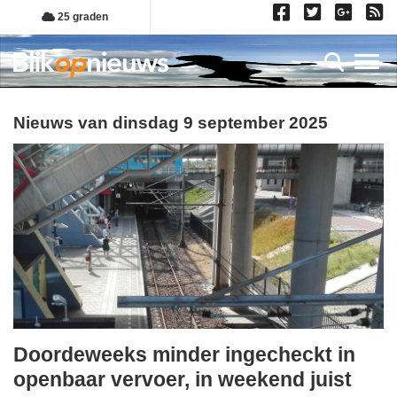
Overslaan
25 graden
en
naar
Toggl
de
inhoud
gaan
Nieuws van dinsdag 9 september 2025
Doordeweeks minder ingecheckt in
dinsdag,
openbaar vervoer, in weekend juist
9.