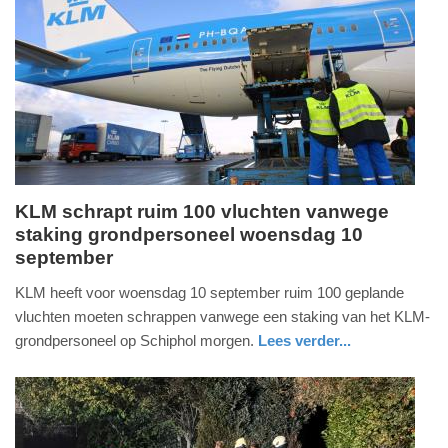
Update:
09-
09-
2025
18:59
KLM schrapt ruim 100 vluchten vanwege
staking grondpersoneel woensdag 10
dinsdag,
september
9.
september
KLM heeft voor woensdag 10 september ruim 100 geplande
2025
vluchten moeten schrappen vanwege een staking van het KLM-
-
grondpersoneel op Schiphol morgen.
Lees verder...
17:31
nieuws
noord-
holland
Update:
09-