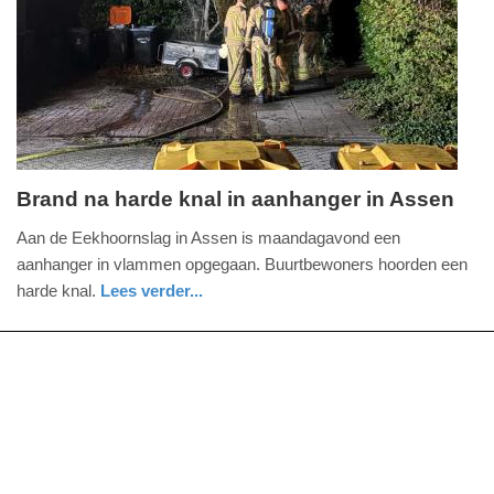
09-
2025
22:09
Brand na harde knal in aanhanger in Assen
dinsdag,
Aan de Eekhoornslag in Assen is maandagavond een
9.
aanhanger in vlammen opgegaan. Buurtbewoners hoorden een
september
harde knal.
Lees verder...
2025
nieuws
drenthe
-
17:17
Update:
09-
09-
2025