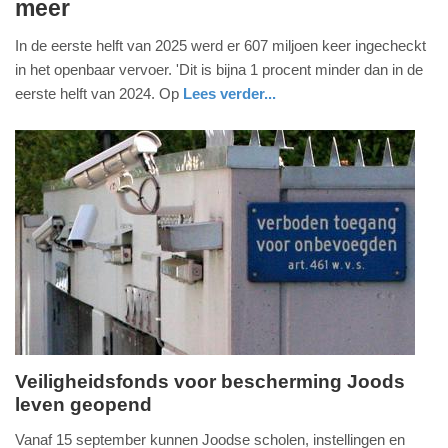
meer
september
2025
In de eerste helft van 2025 werd er 607 miljoen keer ingecheckt
-
in het openbaar vervoer. 'Dit is bijna 1 procent minder dan in de
22:35
eerste helft van 2024. Op
Lees verder...
Update:
09-
09-
2025
22:38
Veiligheidsfonds voor bescherming Joods
leven geopend
dinsdag,
9.
Vanaf 15 september kunnen Joodse scholen, instellingen en