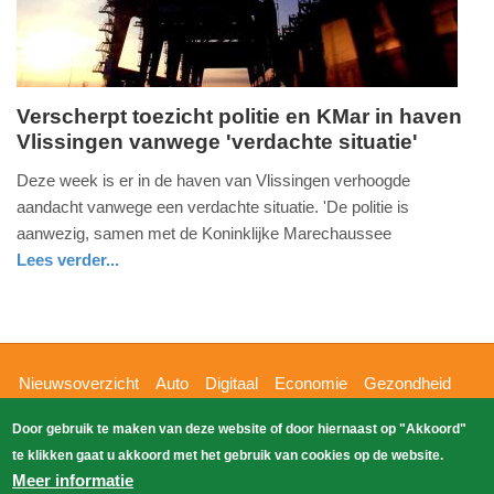
Verscherpt toezicht politie en KMar in haven
Vlissingen vanwege 'verdachte situatie'
dinsdag,
9.
Deze week is er in de haven van Vlissingen verhoogde
september
aandacht vanwege een verdachte situatie. 'De politie is
2025
aanwezig, samen met de Koninklijke Marechaussee
-
Lees verder...
16:40
nieuws
zeeland
politie
Update:
09-
09-
Hoofdnavigatie
Nieuwsoverzicht
Auto
Digitaal
Economie
Gezondheid
2025
Glossy
Sport
Wetenschap
Buitenland
Nieuws
Door gebruik te maken van deze website of door hiernaast op "Akkoord"
16:56
Bizzpress
Blik op 112
Provincies
Weekoverzicht
te klikken gaat u akkoord met het gebruik van cookies op de website.
Copyright Blik Op Nieuws 2026
gehost
Zoeken
Meer informatie
EK-Media.nl