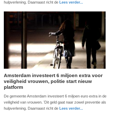
hulpverlening. Daarnaast richt de
Lees verder...
22:02
nieuws
Update:
09-
09-
2025
22:09
Amsterdam investeert 6 miljoen extra voor
veiligheid vrouwen, politie start nieuw
dinsdag,
platform
9.
september
De gemeente Amsterdam investeert 6 miljoen euro extra in de
2025
veiligheid van vrouwen. 'Dit geld gaat naar zowel preventie als
-
hulpverlening. Daarnaast richt de
Lees verder...
22:02
nieuws
noord-