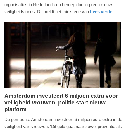
september
organisaties in Nederland een beroep doen op een nieuw
2025
veiligheidsfonds. Dit meldt het ministerie van
Lees verder...
-
nieuws
zuid-
22:16
holland
Update:
09-
09-
2025
22:30
Amsterdam investeert 6 miljoen extra voor
veiligheid vrouwen, politie start nieuw
dinsdag,
platform
9.
september
De gemeente Amsterdam investeert 6 miljoen euro extra in de
2025
veiligheid van vrouwen. 'Dit geld gaat naar zowel preventie als
-