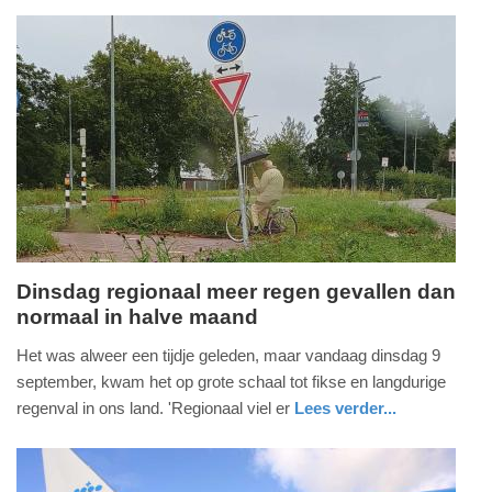
holland
Update:
10-
09-
2025
09:26
Dinsdag regionaal meer regen gevallen dan
normaal in halve maand
dinsdag,
9.
Het was alweer een tijdje geleden, maar vandaag dinsdag 9
september
september, kwam het op grote schaal tot fikse en langdurige
2025
regenval in ons land. 'Regionaal viel er
Lees verder...
-
nieuws
noord-
18:54
holland