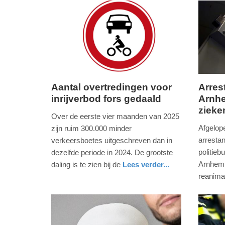
-
18:57
Update:
10-
06-
2025
Aantal overtredingen voor
Arres
18:58
inrijverbod fors gedaald
Arnh
dinsdag,
dinsdag
zieke
10.
10.
Over de eerste vier maanden van 2025
juni
juni
Afgelope
zijn ruim 300.000 minder
2025
2025
arrestan
verkeersboetes uitgeschreven dan in
-
-
politieb
dezelfde periode in 2024. De grootste
18:50
18:48
Arnhem 
daling is te zien bij de
Lees verder...
nieuws
zuid-
reanima
Update:
Update:
holland
nieuws
gelderla
politie
10-
10-
06-
06-
2025
2025