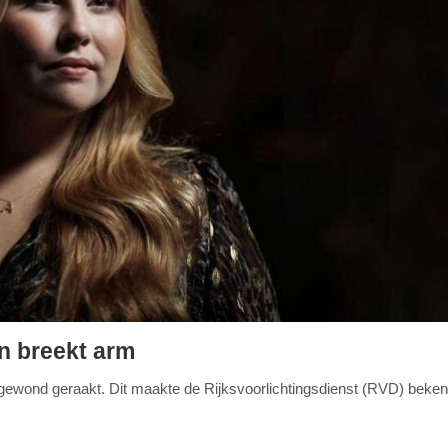
en breekt arm
a gewond geraakt. Dit maakte de Rijksvoorlichtingsdienst (RVD) beken