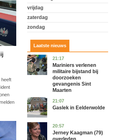
vrijdag
zaterdag
zondag
Laatste nieuws
ij
21:17
buitenland
Mariniers verlenen
militaire bijstand bij
doorzoeken
 heeft
gevangenis Sint
ident
Maarten
sonen
21:07
drenthe
nieuws
 melden
Gaslek in Eelderwolde
20:57
noord-
glossy
holland
Jerney Kaagman (79)
overleden