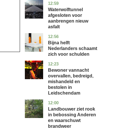
12:59
noord-
nieuws
holland
Waterwolftunnel
afgesloten voor
aanbrengen nieuw
asfalt
12:56
noord-
economie
holland
Bijna helft
Nederlanders schaamt
zich voor schulden
12:23
zuid-
nieuws
holland
Bewoner vannacht
overvallen, bedreigd,
mishandeld en
bestolen in
Leidschendam
12:00
drenthe
nieuws
Landbouwer ziet rook
in bebossing Anderen
en waarschuwt
brandweer