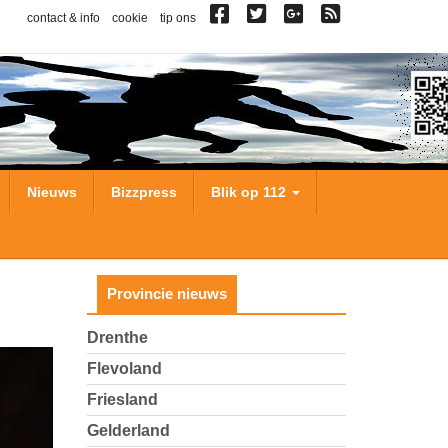
contact & info
cookie
tip ons
Nieuws
Bizzpress
Blik op 112
Provincie nieuws
Drenthe
Flevoland
Friesland
Gelderland