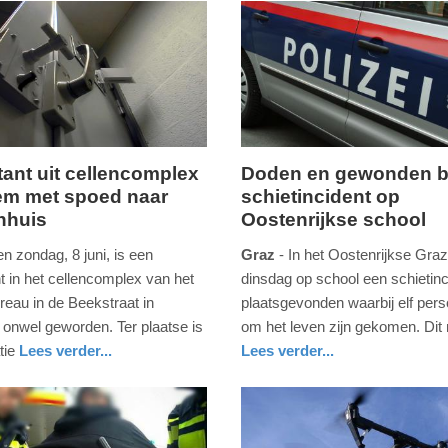
tant uit cellencomplex
Doden en gewonden b
em met spoed naar
schietincident op
,
dinsdag,
nhuis
Oostenrijkse school
10.
juni
n zondag, 8 juni, is een
Graz
- In het Oostenrijkse Graz
2025
t in het cellencomplex van het
dinsdag op school een schietinc
-
ureau in de Beekstraat in
plaatsgevonden waarbij elf per
18:44
onwel geworden. Ter plaatse is
om het leven zijn gekomen. Dit
tie
Lees verder...
Lees verder...
Update:
nd
buitenland
10-
06-
2025