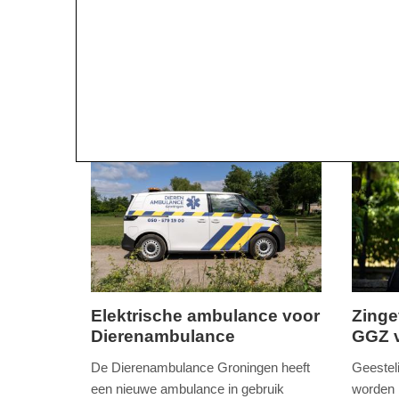
Elektrische ambulance voor
Zinge
Dierenambulance
GGZ v
dinsdag,
dinsdag
10.
10.
De Dierenambulance Groningen heeft
Geesteli
juni
juni
een nieuwe ambulance in gebruik
worden 