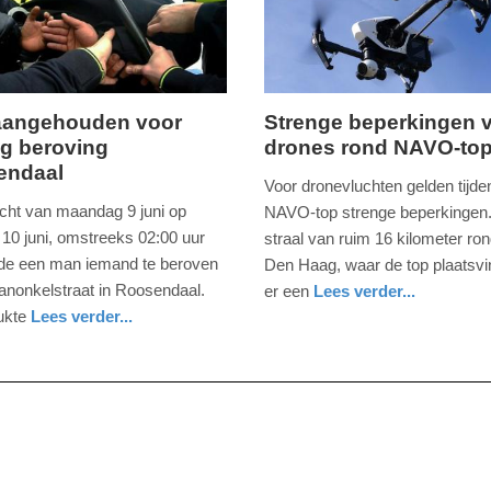
18:47
aangehouden voor
Strenge beperkingen 
g beroving
drones rond NAVO-to
,
dinsdag,
endaal
10.
Voor dronevluchten gelden tijde
juni
acht van maandag 9 juni op
NAVO-top strenge beperkingen.
2025
 10 juni, omstreeks 02:00 uur
straal van ruim 16 kilometer r
-
de een man iemand te beroven
Den Haag, waar de top plaatsvin
13:38
anonkelstraat in Roosendaal.
er een
Lees verder...
nieuws
zuid-
lukte
Lees verder...
Update:
holland
10-
06-
2025
13:41