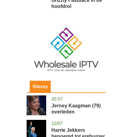
Grizzly Fastback in de
hoofdrol
Image
Glossy
20:57
noord-
glossy
holland
Jerney Kaagman (79)
overleden
12/07
zuid-
glossy
holland
Harrie Jekkers
benoemd tot ereburger