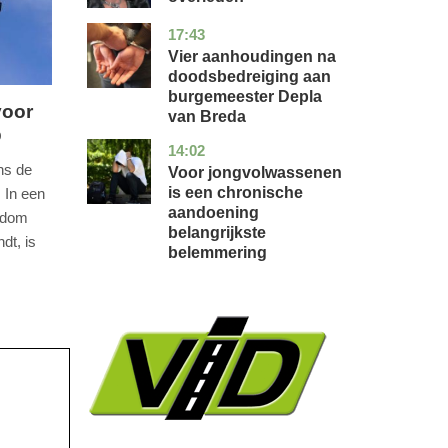
17:43
noord-
nieuws
brabant
Vier aanhoudingen na
doodsbedreiging aan
burgemeester Depla
voor
van Breda
p
14:02
utrecht
gezondheid
ns de
Voor jongvolwassenen
is een chronische
 In een
aandoening
ondom
belangrijkste
dt, is
belemmering