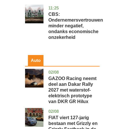
11:25
zuid-
economie
holland
CBS:
Ondernemersvertrouwen
minder negatief,
ondanks economische
onzekerheid
Auto
02/08
auto
GAZOO Racing neemt
deel aan Dakar Rally
2027 met waterstof-
elektrisch prototype
van DKR GR Hilux
02/08
auto
FIAT viert 127-jarig
bestaan met Grizzly en