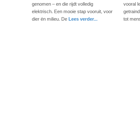
2025
2025
genomen – en die rijdt volledig
vooral 
-
-
elektrisch. Een mooie stap vooruit, voor
getrain
10:04
10:00
dier én milieu. De
Lees verder...
tot me
nieuws
groningen
gezondh
noord-
Update:
Update:
brabant
10-
10-
06-
06-
2025
2025
10:06
10:02