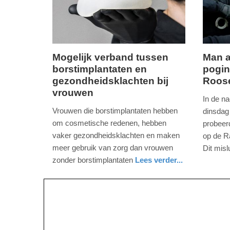
18:54
18:49
Mogelijk verband tussen
Man 
borstimplantaten en
pogin
dinsdag,
dinsdag
gezondheidsklachten bij
Roos
10.
10.
vrouwen
juni
juni
In de n
2025
2025
Vrouwen die borstimplantaten hebben
dinsdag
-
-
om cosmetische redenen, hebben
probeer
13:54
13:50
vaker gezondheidsklachten en maken
op de R
meer gebruik van zorg dan vrouwen
Dit mis
Update:
Update:
nieuws
noord-
politie
zonder borstimplantaten
Lees verder...
10-
10-
brabant
gezondheid
utrecht
06-
06-
2025
2025
13:56
13:51