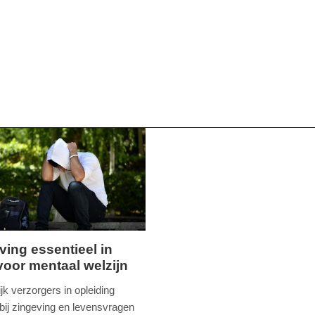
ving essentieel in
oor mentaal welzijn
,
jk verzorgers in opleiding
bij zingeving en levensvragen