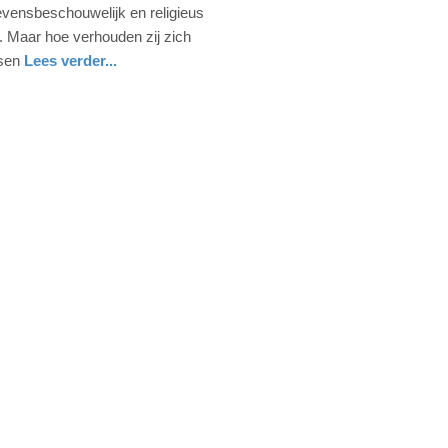
levensbeschouwelijk en religieus
d. Maar hoe verhouden zij zich
nsen
Lees verder...
eid