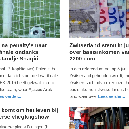
 na penalty's naar
Zwitserland stemt in ju
finale ondanks
over basisinkomen va
g,
maandag,
tandje Shaqiri
2200 euro
16.
mei
bal- BlikopNieuws) Polen is het
In een referendum dat op 5 juni 
2016
and dat zich voor de kwartfinale
Zwitserland gehouden wordt, m
-
 EK 2016 heeft gekwalificeerd.
Zwitsers zich uitspreken over h
11:44
lse team, waar Ajacied Arek
basisinkomen. Zwitserland is he
es verder...
land waar over
Lees verder...
Update:
economie
09-
t komt om het leven bij
04-
erse vliegtuigshow
2025
itserse plaats Dittingen (bij
09:10