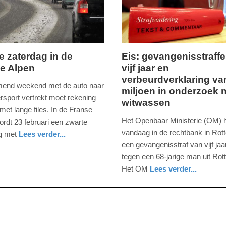
09:10
e zaterdag in de
Eis: gevangenisstraffe
e Alpen
vijf jaar en
,
donderdag,
verbeurdverklaring va
29.
end weekend met de auto naar
miljoen in onderzoek 
november
ersport vertrekt moet rekening
witwassen
2018
et lange files. In de Franse
-
Het Openbaar Ministerie (OM) h
ordt 23 februari een zwarte
20:11
vandaag in de rechtbank in Rot
g met
Lees verder...
een gevangenisstraf van vijf jaa
Update:
tegen een 68-jarige man uit Rot
09-
Het OM
Lees verder...
04-
nieuws
zeeland
2025
09:10