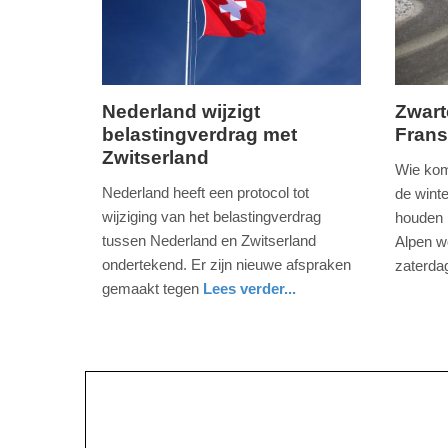
09:10
09:10
Nederland wijzigt
Zwart
belastingverdrag met
Frans
woensdag,
dinsdag
Zwitserland
12.
19.
Wie kom
juni
februari
Nederland heeft een protocol tot
de wint
2019
2019
wijziging van het belastingverdrag
houden m
-
-
tussen Nederland en Zwitserland
Alpen w
19:23
15:36
ondertekend. Er zijn nieuwe afspraken
zaterda
nieuws
zuid-
gemaakt tegen
Lees verder...
Update:
Update:
holland
economie
zuid-
09-
09-
holland
04-
04-
2025
2025
09:10
09:10