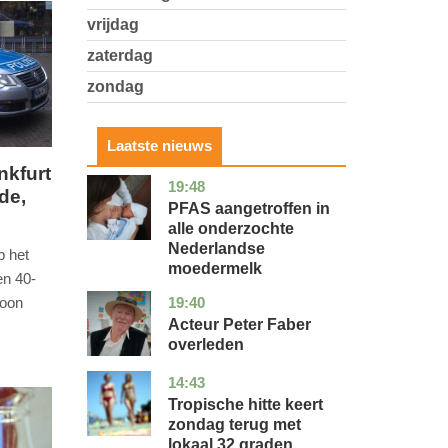
vrijdag
zaterdag
zondag
Laatste nieuws
nkfurt
19:48
utrecht
gezondheid
de,
PFAS aangetroffen in
alle onderzochte
Nederlandse
 het
moedermelk
en 40-
19:40
zoon
noord-
glossy
holland
Acteur Peter Faber
overleden
14:43
utrecht
nieuws
Tropische hitte keert
zondag terug met
lokaal 32 graden