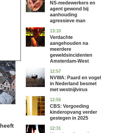
NS-medewerkers en
agent gewond bij
aanhouding
agressieve man
13:10
noord-
nieuws
holland
Verdachte
aangehouden na
meerdere
geweldsincidenten
Amsterdam-West
12:57
utrecht
nieuws
NVWA: Paard en vogel
in Nederland besmet
met westnijlvirus
12:55
zuid-
economie
holland
CBS: Vergoeding
kinderopvang verder
gestegen in 2025
heeft
12:31
utrecht
nieuws