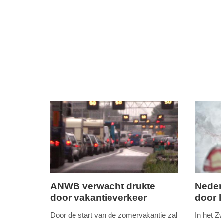
ANWB verwacht drukte
Nede
door vakantieverkeer
door 
vrijdag,
vrijdag,
6.
19.
Door de start van de zomervakantie zal
In het 