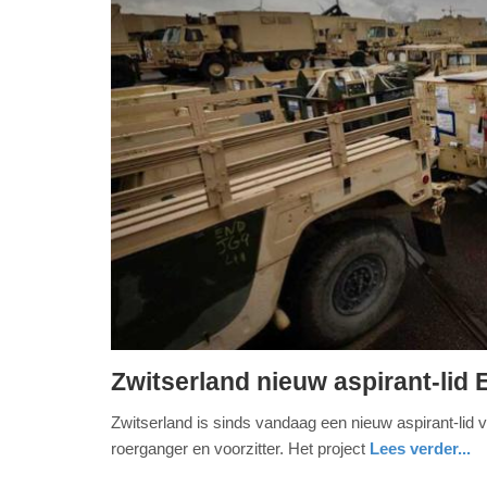
Zwitserland nieuw aspirant-lid EU
dinsdag,
Zwitserland is sinds vandaag een nieuw aspirant-lid va
14.
roerganger en voorzitter. Het project
Lees verder...
januari
2025