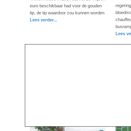
-
-
regerin
euro beschikbaar had voor de gouden
21:10
08:34
bloedmo
tip, de tip waardoor zou kunnen worden
chauffeu
Lees verder...
Update:
Update:
nieuws
noord-
busramp
09-
09-
holland
Lees ve
04-
04-
nieuws
2025
2025
09:10
09:10