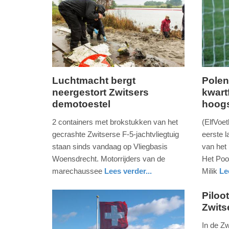
Luchtmacht bergt
Polen
neergestort Zwitsers
kwart
woensdag,
zaterda
demotoestel
hoogs
13.
25.
juli
juni
2 containers met brokstukken van het
(ElfVoet
2016
2016
gecrashte Zwitserse F-5-jachtvliegtuig
eerste l
-
-
staan sinds vandaag op Vliegbasis
van het
19:14
18:32
Woensdrecht. Motorrijders van de
Het Poo
marechaussee
Lees verder...
Milik
Le
Update:
Update:
nieuws
friesland
sport
09-
09-
Piloo
04-
04-
Zwits
zondag,
2025
2025
23.
In de Zw
09:10
09:10