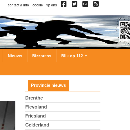
contact & info
cookie
tip ons
Nieuws
Bizzpress
Blik op 112
Provincie nieuws
Drenthe
Flevoland
Friesland
Gelderland