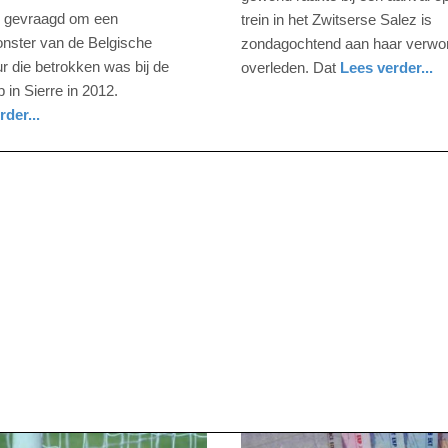
-
g gevraagd om een
trein in het Zwitserse Salez is
13:44
nster van de Belgische
zondagochtend aan haar verwo
r die betrokken was bij de
overleden. Dat
Lees verder...
Update:
buitenland
 in Sierre in 2012.
09-
rder...
04-
2025
09:10