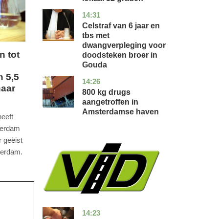
14:31
zuid-
nieuws
holland
Celstraf van 6 jaar en
tbs met
dwangverpleging voor
n tot
doodsteken broer in
Gouda
n 5,5
14:26
noord-
nieuws
naar
holland
800 kg drugs
aangetroffen in
Amsterdamse haven
eeft
terdam
r geëist
terdam.
14:23
flevoland
nieuws