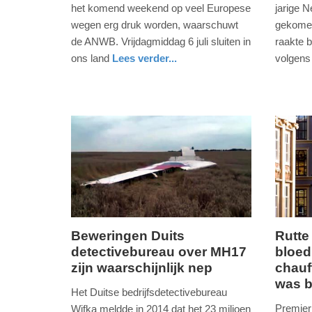
juli
januari
het komend weekend op veel Europese
jarige 
2018
2018
wegen erg druk worden, waarschuwt
gekomen
-
-
de ANWB. Vrijdagmiddag 6 juli sluiten in
raakte 
08:09
11:02
ons land
Lees verder...
volgens
nieuws
limburg
buitenla
Update:
Update:
09-
09-
04-
04-
2025
2025
09:10
09:10
Beweringen Duits
Rutte
detectivebureau over MH17
bloed
maandag,
maanda
zijn waarschijnlijk nep
chauf
31.
17.
was b
oktober
oktober
Het Duitse bedrijfsdetectivebureau
2016
2016
Premier
Wifka meldde in 2014 dat het 23 miljoen