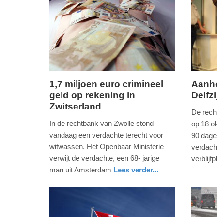
-
22:28
Update:
09-
04-
2025
1,7 miljoen euro crimineel
Aanho
09:10
geld op rekening in
Delfzi
donderdag,
dinsdag
Zwitserland
31.
22.
De rech
maart
oktober
In de rechtbank van Zwolle stond
op 18 o
2022
2019
vandaag een verdachte terecht voor
90 dage
-
-
witwassen. Het Openbaar Ministerie
verdach
15:13
13:47
verwijt de verdachte, een 68- jarige
verblijf
nieuws
groning
politie
man uit Amsterdam
Lees verder...
Update:
Update:
nieuws
overijssel
politie
09-
09-
04-
04-
2025
2025