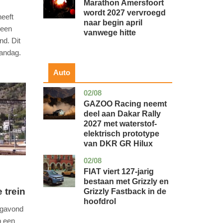
Marathon Amersfoort
wordt 2027 vervroegd
heeft
naar begin april
 een
vanwege hitte
nd. Dit
andag.
Auto
02/08
auto
GAZOO Racing neemt
deel aan Dakar Rally
2027 met waterstof-
elektrisch prototype
van DKR GR Hilux
02/08
auto
FIAT viert 127-jarig
bestaan met Grizzly en
 trein
Grizzly Fastback in de
hoofdrol
agavond
p een