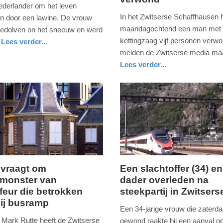
juli
Nederlander om het leven
2017
In het Zwitserse Schaffhausen 
 door een lawine. De vrouw
-
maandagochtend een man met
bedolven on het sneeuw en werd
13:52
kettingzaag vijf personen verwo
Lees verder...
nd
melden de Zwitserse media ma
Update:
Lees verder...
09-
buitenland
04-
2025
09:10
 vraagt om
Een slachtoffer (34) en
monster van
dader overleden na
g,
zondag,
feur die betrokken
steekpartij in Zwitserse
14.
ij busramp
augustus
Een 34-jarige vrouw die zaterd
2016
 Mark Rutte heeft de Zwitserse
gewond raakte bij een aanval o