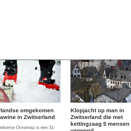
rlandse omgekomen
Klopjacht op man in
lawine in Zwitserland
Zwitserland die met
maandag,
kettingzaag 5 mensen 
24.
Zwitserse Ovronnaz is een 31-
verwond