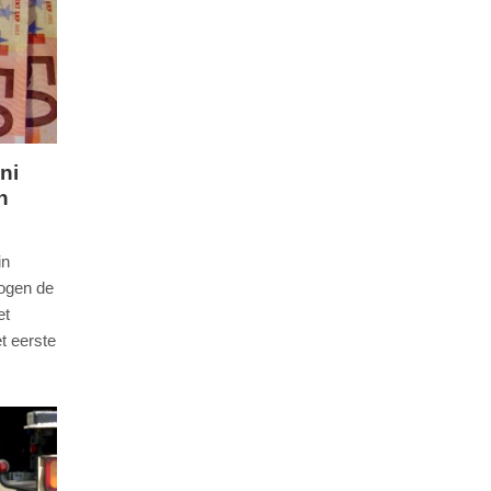
ni
n
in
ogen de
et
t eerste