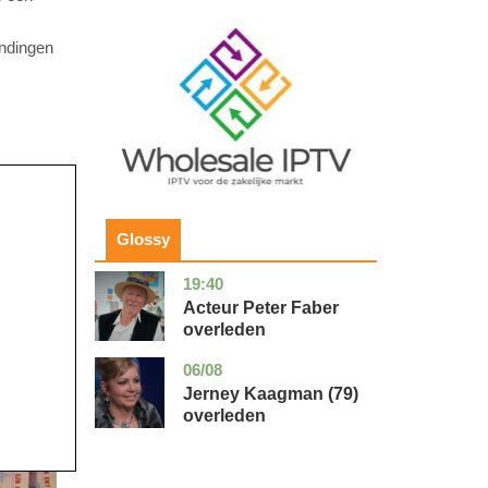
Image
ndingen
Glossy
19:40
noord-
glossy
holland
Acteur Peter Faber
overleden
06/08
noord-
glossy
holland
Jerney Kaagman (79)
overleden