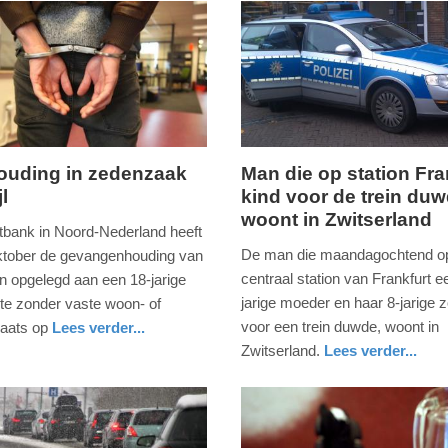
uding in zedenzaak
Man die op station Fra
jl
kind voor de trein duw
,
dinsdag,
woont in Zwitserland
30.
tbank in Noord-Nederland heeft
juli
De man die maandagochtend op
ktober de gevangenhouding van
2019
centraal station van Frankfurt e
n opgelegd aan een 18-jarige
-
jarige moeder en haar 8-jarige 
te zonder vaste woon- of
12:38
voor een trein duwde, woont in
plaats op
Lees verder...
en
Zwitserland.
Lees verder...
Update:
buitenland
09-
04-
2025