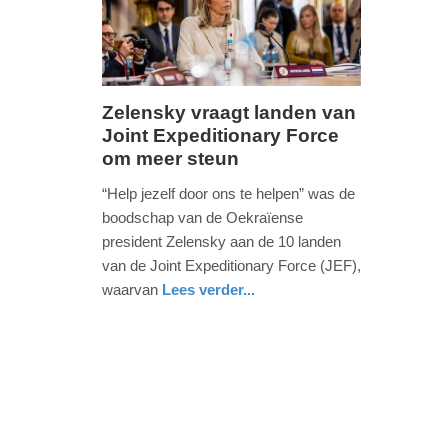
09:10
09:10
Zelensky vraagt landen van
Joint Expeditionary Force
dinsdag,
om meer steun
15.
maart
“Help jezelf door ons te helpen” was de
2022
boodschap van de Oekraïense
-
president Zelensky aan de 10 landen
19:29
van de Joint Expeditionary Force (JEF),
waarvan
Lees verder...
Update:
nieuws
zuid-
09-
holland
04-
2025
09:10