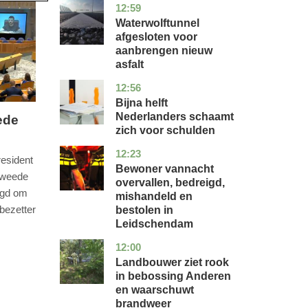
12:59
noord-
nieuws
holland
Waterwolftunnel
afgesloten voor
aanbrengen nieuw
asfalt
12:56
noord-
economie
holland
Bijna helft
Nederlanders schaamt
ede
zich voor schulden
12:23
zuid-
nieuws
resident
holland
Bewoner vannacht
Tweede
overvallen, bedreigd,
agd om
mishandeld en
bezetter
bestolen in
Leidschendam
12:00
drenthe
nieuws
Landbouwer ziet rook
in bebossing Anderen
en waarschuwt
brandweer