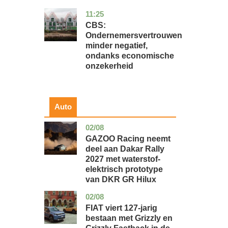
11:25
zuid-
economie
holland
CBS:
Ondernemersvertrouwen
minder negatief,
ondanks economische
onzekerheid
Auto
02/08
auto
GAZOO Racing neemt
deel aan Dakar Rally
2027 met waterstof-
elektrisch prototype
van DKR GR Hilux
02/08
auto
FIAT viert 127-jarig
bestaan met Grizzly en