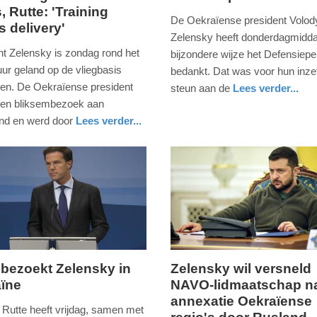
, Rutte: 'Training
4.
De Oekraïense president Volo
 delivery'
s
mei
Zelensky heeft donderdagmidd
2023
nt Zelensky is zondag rond het
bijzondere wijze het Defensiep
-
ur geland op de vliegbasis
bedankt. Dat was voor hun inze
21:25
en. De Oekraïense president
steun aan de
Lees verder...
een bliksembezoek aan
nieuws
utrecht
defensie
Update:
nd en werd door
Lees verder...
09-
04-
2025
09:10
 bezoekt Zelensky in
Zelensky wil versneld
ïne
NAVO-lidmaatschap n
vrijdag,
annexatie Oekraïense
30.
 Rutte heeft vrijdag, samen met