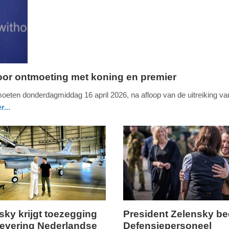
oor ontmoeting met koning en premier
eten donderdagmiddag 16 april 2026, na afloop van de uitreiking va
r...
sky krijgt toezegging
President Zelensky b
levering Nederlandse
Defensiepersoneel
donderdag,