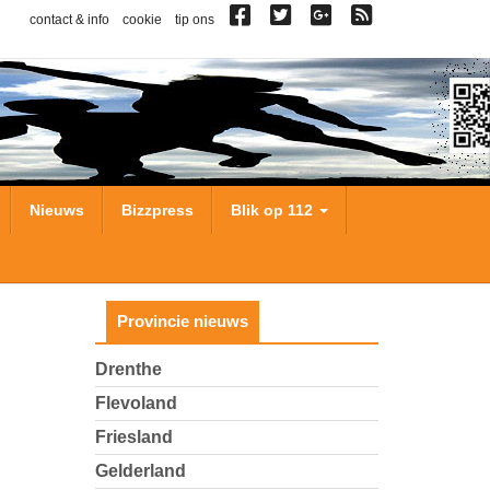
contact & info
cookie
tip ons
Nieuws
Bizzpress
Blik op 112
Provincie nieuws
Drenthe
Flevoland
Friesland
Gelderland