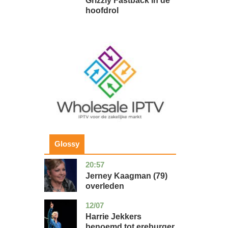
Grizzly Fastback in de
hoofdrol
Image
Glossy
20:57
noord-
glossy
holland
Jerney Kaagman (79)
overleden
12/07
zuid-
glossy
holland
Harrie Jekkers
benoemd tot ereburger