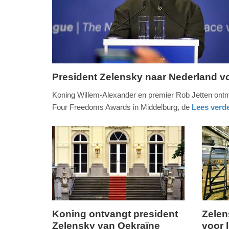
President Zelensky naar Nederland v
woensdag,
Koning Willem-Alexander en premier Rob Jetten ontmo
15.
Four Freedoms Awards in Middelburg, de
Lees verde
april
nieuws
zeeland
2026
-
17:46
Update:
16-
04-
2026
Koning ontvangt president
Zelen
13:25
Zelensky van Oekraïne
voor 
dinsdag,
zondag,