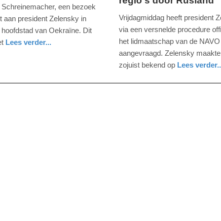
regio's door Rusland
september
r Schreinemacher, een bezoek
2022
Vrijdagmiddag heeft president 
t aan president Zelensky in
-
via een versnelde procedure offi
e hoofdstad van Oekraïne. Dit
17:45
het lidmaatschap van de NAVO
et
Lees verder...
nd
aangevraagd. Zelensky maakte 
Update:
zojuist bekend op
Lees verder..
09-
nieuws
04-
2025
09:10