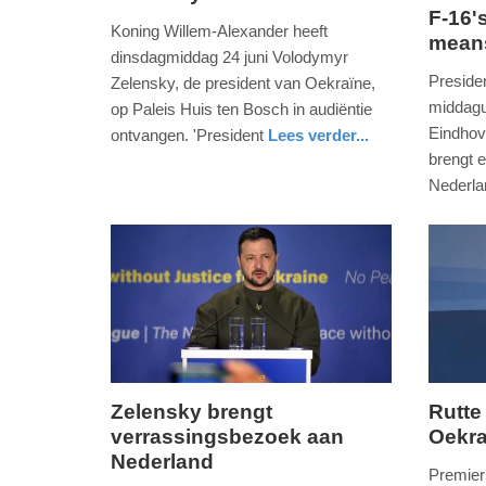
F-16's
24.
20.
Koning Willem-Alexander heeft
means
juni
augustu
dinsdagmiddag 24 juni Volodymyr
2025
2023
Preside
Zelensky, de president van Oekraïne,
-
-
middagu
op Paleis Huis ten Bosch in audiëntie
22:17
13:01
Eindhov
ontvangen. 'President
Lees verder...
nieuws
zuid-
brengt 
Update:
Update:
holland
Nederla
24-
09-
nieuws
noord-
06-
04-
brabant
2025
2025
22:20
09:10
Zelensky brengt
Rutte
verrassingsbezoek aan
Oekra
donderdag,
vrijdag,
Nederland
4.
17.
Premier