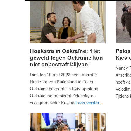
Hoekstra in Oekraïne: ‘Het
Pelos
geweld tegen Oekraïne kan
Kiev 
dinsdag,
zondag,
niet onbestraft blijven’
10.
1.
Nancy Pe
mei
mei
Dinsdag 10 mei 2022 heeft minister
Amerika
2022
2022
Hoekstra van Buitenlandse Zaken
heeft d
-
-
Oekraïne bezocht. 'In Kyiv sprak hij
Volodimi
21:11
12:40
Oekraïense president Zelensky en
Tijdens
buitenla
collega-minister Kuleba
Lees verder...
Update:
Update:
buitenland
09-
09-
04-
04-
2025
2025