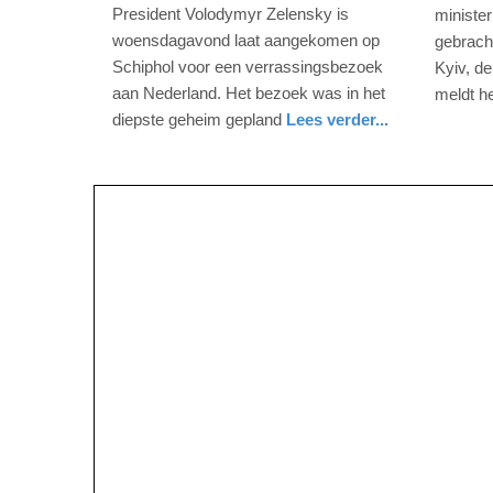
mei
februari
President Volodymyr Zelensky is
ministe
2023
2023
woensdagavond laat aangekomen op
gebrach
-
-
Schiphol voor een verrassingsbezoek
Kyiv, d
10:18
21:45
aan Nederland. Het bezoek was in het
meldt h
buitenla
diepste geheim gepland
Lees verder...
Update:
Update:
nieuws
zuid-
09-
09-
holland
04-
04-
2025
2025
09:10
09:10