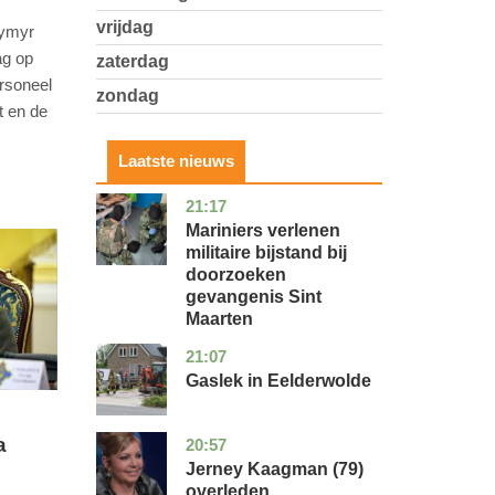
vrijdag
dymyr
ag op
zaterdag
ersoneel
zondag
t en de
Laatste nieuws
21:17
buitenland
Mariniers verlenen
militaire bijstand bij
doorzoeken
gevangenis Sint
Maarten
21:07
drenthe
nieuws
Gaslek in Eelderwolde
a
20:57
noord-
glossy
holland
Jerney Kaagman (79)
overleden