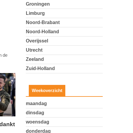
Groningen
Limburg
Noord-Brabant
Noord-Holland
Overijssel
Utrecht
n de
Zeeland
Zuid-Holland
Weekoverzicht
maandag
dinsdag
woensdag
edankt
donderdag