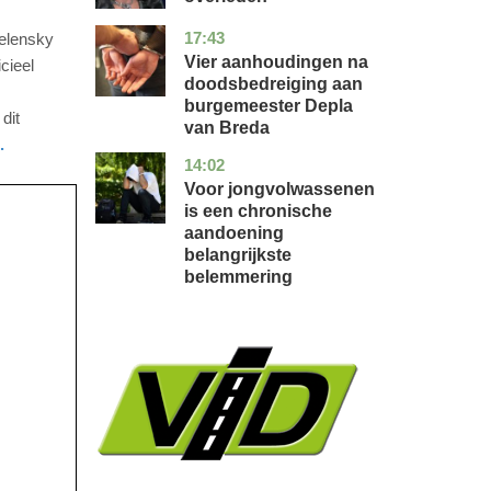
17:43
noord-
nieuws
Zelensky
brabant
Vier aanhoudingen na
cieel
doodsbedreiging aan
burgemeester Depla
dit
van Breda
.
14:02
utrecht
gezondheid
Voor jongvolwassenen
is een chronische
aandoening
belangrijkste
belemmering