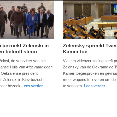
i bezoekt Zelenski in
Zelensky spreekt Twe
en belooft steun
Kamer toe
donderdag,
31.
losi, de voorzitter van het
Via een videoverbinding heeft p
maart
anse Huis van Afgevaardigden
Zelensky van de Oekraïne de 
2022
e Oekraïense president
Kamer toegesproken en gevra
-
r Zelenski in Kiev bezocht.
meer wapens te leveren om de 
12:05
 haar bezoek
Lees verder...
te verjagen.
Lees verder...
nd
nieuws
zuid-
Update:
holland
09-
04-
2025